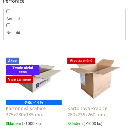
Perforace
Ano
2
Ne
46
V
Akce
Více za méně
ý
Trvale nízká
p
cena
i
Více za méně
s
p
r
o
7 Kč
–14 %
d
Kartonová krabice
Kartonová krabice
u
375x280x185 mm
280x235x260 mm
k
Skladem
(>1000 ks)
Skladem
(>1000 ks)
t