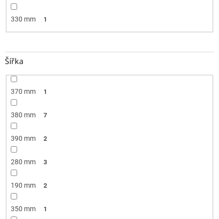
330 mm
1
Šířka
370 mm
1
380 mm
7
390 mm
2
280 mm
3
190 mm
2
350 mm
1