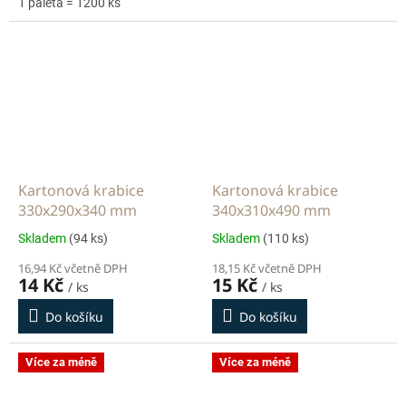
1 paleta = 1200 ks
Kartonová krabice
Kartonová krabice
330x290x340 mm
340x310x490 mm
Skladem
(94 ks)
Skladem
(110 ks)
16,94 Kč včetně DPH
18,15 Kč včetně DPH
14 Kč
15 Kč
/ ks
/ ks
Do košíku
Do košíku
Více za méně
Více za méně