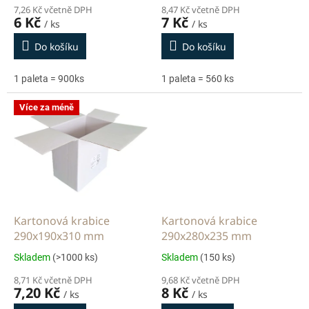
ů
7,26 Kč včetně DPH
8,47 Kč včetně DPH
6 Kč
7 Kč
/ ks
/ ks
Do košíku
Do košíku
1 paleta = 900ks
1 paleta = 560 ks
Více za méně
Kartonová krabice
Kartonová krabice
290x190x310 mm
290x280x235 mm
Skladem
(>1000 ks)
Skladem
(150 ks)
8,71 Kč včetně DPH
9,68 Kč včetně DPH
7,20 Kč
8 Kč
/ ks
/ ks