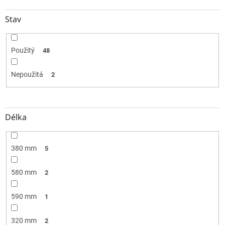
Stav
Použitý
48
Nepoužitá
2
Délka
380 mm
5
580 mm
2
590 mm
1
320 mm
2