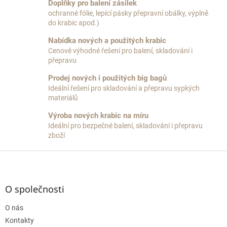
v
a
Doplňky pro balení zásilek
á
c
ochranné fólie, lepící pásky přepravní obálky, výplně
n
í
do krabic apod.)
í
p
r
Nabídka nových a použitých krabic
v
Cenově výhodné řešení pro balení, skladování i
k
přepravu
y
Prodej nových i použitých big bagů
v
ý
Ideální řešení pro skladování a přepravu sypkých
p
materiálů
i
Výroba nových krabic na míru
s
Ideální pro bezpečné balení, skladování i přepravu
u
zboží
Z
á
p
a
O společnosti
t
O nás
í
Kontakty