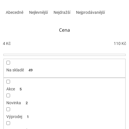
Ř
a
Abecedně
Nejlevnější
Nejdražší
Nejprodávanější
z
e
n
Cena
í
p
4
Kč
110
Kč
r
o
d
u
Na skladě
49
k
t
ů
Akce
5
Novinka
2
Výprodej
1