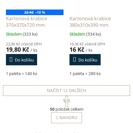
22 Kč
–10 %
Kartonová krabice
Kartonová krabice
370x370x720 mm
380x310x390 mm
Skladem
(323 ks)
Skladem
(534 ks)
23,96 Kč včetně DPH
19,36 Kč včetně DPH
19,80 Kč
16 Kč
/ ks
/ ks
Do košíku
Do košíku
1 paleta = 140 ks
1 paleta = 280 ks
NAČÍST 12 DALŠÍCH
S
1
5
t
O
r
50
položek celkem
v
á
l
NAHORU
n
á
k
o
d