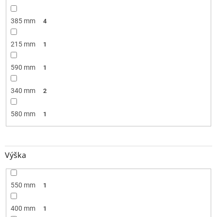
385 mm
4
215 mm
1
590 mm
1
340 mm
2
580 mm
1
Výška
550 mm
1
400 mm
1