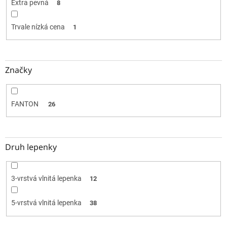
Extra pevná
8
Trvale nízká cena
1
Značky
FANTON
26
Druh lepenky
3-vrstvá vlnitá lepenka
12
5-vrstvá vlnitá lepenka
38