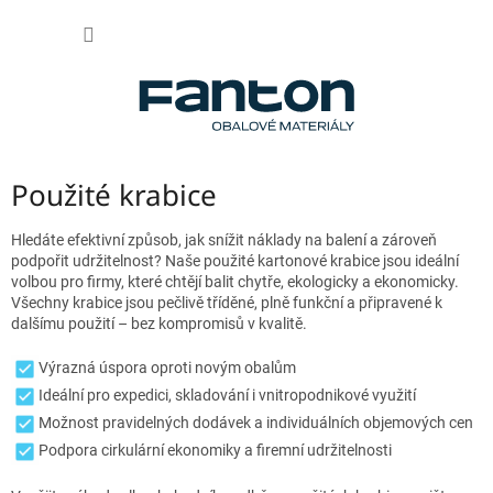
Přejít
NÁKUP
na
obsah
KOŠÍK
Použité krabice
Hledáte efektivní způsob, jak snížit náklady na balení a zároveň
podpořit udržitelnost? Naše použité kartonové krabice jsou ideální
volbou pro firmy, které chtějí balit chytře, ekologicky a ekonomicky.
Všechny krabice jsou pečlivě tříděné, plně funkční a připravené k
dalšímu použití – bez kompromisů v kvalitě.
Výrazná úspora oproti novým obalům
Ideální pro expedici, skladování i vnitropodnikové využití
Možnost pravidelných dodávek a individuálních objemových cen
Podpora cirkulární ekonomiky a firemní udržitelnosti