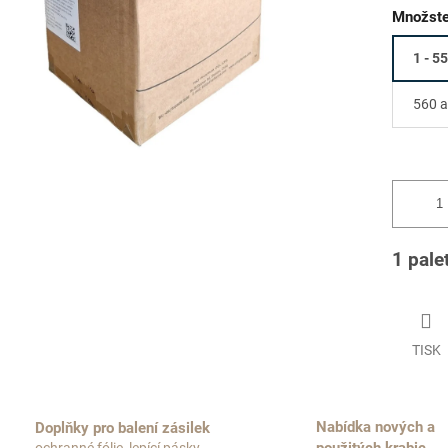
Množste
1 - 5
560 a
1 pale
TISK
Nabídka nových a
Doplňky pro balení zásilek