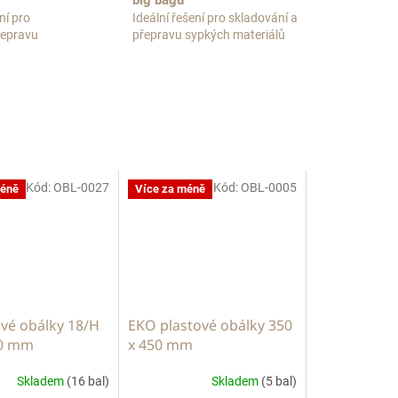
big bagů
ní pro
Ideální řešení pro skladování a
přepravu
přepravu sypkých materiálů
Kód:
OBL-0027
Kód:
OBL-0005
méně
Více za méně
vé obálky 18/H
EKO plastové obálky 350
60 mm
x 450 mm
Skladem
(16 bal)
Skladem
(5 bal)