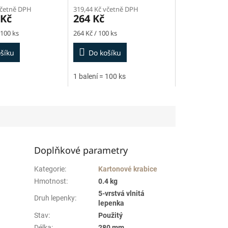
včetně DPH
319,44 Kč včetně DPH
 Kč
264 Kč
Měrná
 100 ks
264 Kč / 100 ks
cena:
šíku
Do košíku
1 balení = 100 ks
Doplňkové parametry
Kategorie
:
Kartonové krabice
Hmotnost
:
0.4 kg
5-vrstvá vlnitá
Druh lepenky
:
lepenka
Stav
:
Použitý
Délka
:
280 mm