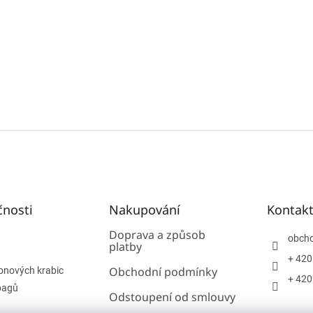
čnosti
Nakupování
Kontak
Doprava a způsob
obch
platby
+ 420
Obchodní podmínky
onových krabic
+ 420
bagů
Odstoupení od smlouvy