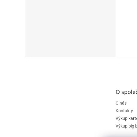
Z
á
p
a
t
O spole
í
O nás
Kontakty
Výkup kart
Výkup big 