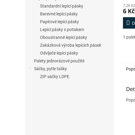
7,26 K
Standardní lepící pásky
6 Kč
Barevné lepící pásky
Papírové lepící pásky
D
Lepící pásky s potiskem
1 pale
Oboustranné lepící pásky
Zakázková výroba lepících pásek
Odvíječe lepící pásky
Palety jednorázové použité
Sáčky, pytle tašky
Popi
ZIP sáčky LDPE
Det
Popi