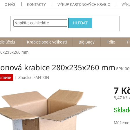
O NÁS
KONTAKTY
VÝKUP KARTONOVÝCH KRABIC
VÝKU
HLEDAT
dle účelu
Krabice podle velikosti
Big Bagy
Fólie
P
280x235x260 mm
tonová krabice 280x235x260 mm
5PK-00
Značka:
FANTON
a méně
7 K
8,47 Kč
Měrná
Skla
cena:
Můžeme d