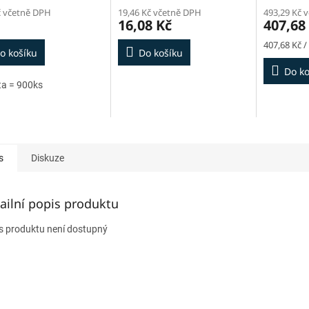
č včetně DPH
19,46 Kč včetně DPH
493,29 Kč 
16,08 Kč
407,68
Měrná
407,68 Kč /
o košíku
Do košíku
cena:
Do ko
ta = 900ks
s
Diskuze
ailní popis produktu
s produktu není dostupný