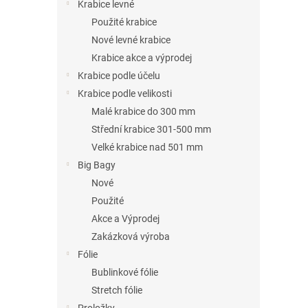
n
Krabice levné
e
Použité krabice
l
Nové levné krabice
Krabice akce a výprodej
Krabice podle účelu
Krabice podle velikosti
Malé krabice do 300 mm
Střední krabice 301-500 mm
Velké krabice nad 501 mm
Big Bagy
Nové
Použité
Akce a Výprodej
Zakázková výroba
Fólie
Bublinkové fólie
Stretch fólie