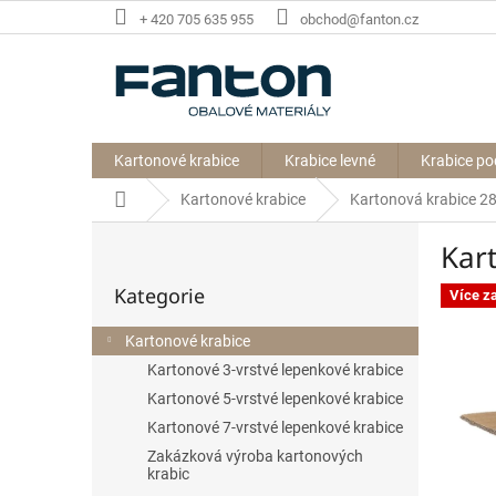
Přejít
+ 420 705 635 955
obchod@fanton.cz
na
obsah
Kartonové krabice
Krabice levné
Krabice po
Domů
Kartonové krabice
Kartonová krabice 
P
Kar
o
Přeskočit
s
Kategorie
kategorie
Více z
t
r
Kartonové krabice
a
Kartonové 3-vrstvé lepenkové krabice
n
n
Kartonové 5-vrstvé lepenkové krabice
í
Kartonové 7-vrstvé lepenkové krabice
p
Zakázková výroba kartonových
a
krabic