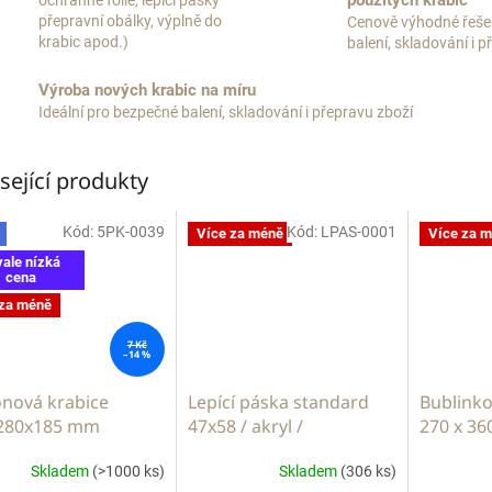
použitých krabic
ochranné fólie, lepící pásky
přepravní obálky, výplně do
Cenově výhodné řeše
krabic apod.)
balení, skladování i 
Výroba nových krabic na míru
Ideální pro bezpečné balení, skladování i přepravu zboží
sející produkty
Kód:
5PK-0039
Kód:
LPAS-0001
Více za méně
Více za 
vale nízká
cena
 za méně
7 Kč
–14 %
onová krabice
Lepící páska standard
Bublinko
280x185 mm
47x58 / akryl /
270 x 3
transparent
Skladem
(>1000 ks)
Skladem
(306 ks)