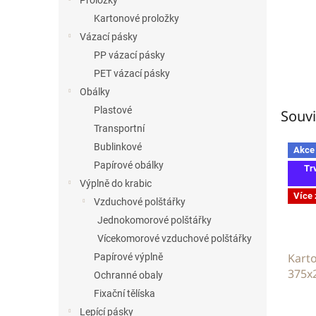
Proložky
Kartonové proložky
Vázací pásky
PP vázací pásky
PET vázací pásky
Obálky
Plastové
Souvi
Transportní
Bublinkové
Akce
Papírové obálky
Tr
Výplně do krabic
Více
Vzduchové polštářky
Jednokomorové polštářky
Vícekomorové vzduchové polštářky
Kart
Papírové výplně
375x
Ochranné obaly
Fixační tělíska
Lepící pásky