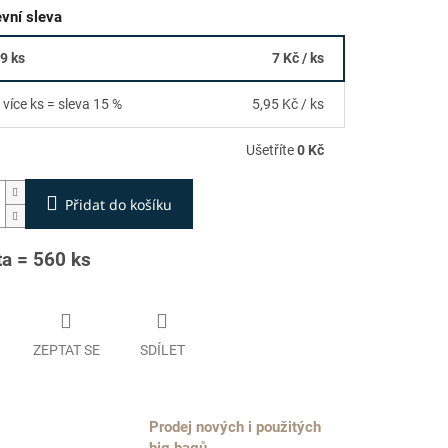
vní sleva
59 ks
7 Kč
/ ks
 více ks = sleva 15 %
5,95 Kč
/ ks
Ušetříte
0 Kč
Přidat do košíku
ta = 560 ks
ZEPTAT SE
SDÍLET
Prodej nových i použitých