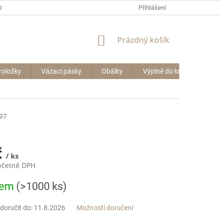
P BIG BAGŮ
Přihlášení
NÁKUPNÍ
Prázdný košík
KOŠÍK
roložky
Vázací pásky
Obálky
Výplně do krabic
Le
97
č
/ ks
 včetně DPH
dem
(>1000 ks)
oručit do:
11.8.2026
Možnosti doručení