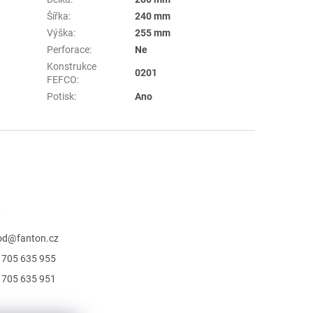
Šířka
:
240 mm
Výška
:
255 mm
Perforace
:
Ne
Konstrukce
0201
FEFCO
:
Potisk
:
Ano
t
od
@
fanton.cz
 705 635 955
 705 635 951