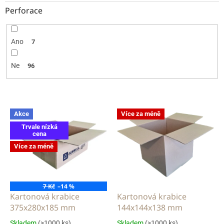
Perforace
Ano
7
Ne
96
V
Akce
Více za méně
ý
Trvale nízká
p
cena
i
Více za méně
s
p
r
o
7 Kč
–14 %
d
Kartonová krabice
Kartonová krabice
u
375x280x185 mm
144x144x138 mm
k
Skladem
(>1000 ks)
Skladem
(>1000 ks)