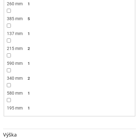
260 mm
1
385 mm
5
137 mm
1
215 mm
2
590 mm
1
340 mm
2
580 mm
1
195 mm
1
Výška