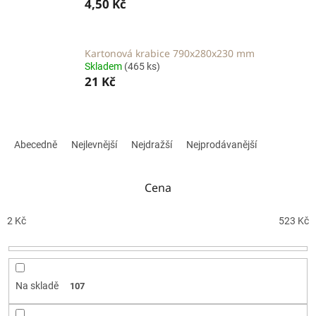
4,50 Kč
Kartonová krabice 790x280x230 mm
Skladem
(465 ks)
21 Kč
Ř
a
Abecedně
Nejlevnější
Nejdražší
Nejprodávanější
z
e
n
Cena
í
p
2
Kč
523
Kč
r
o
d
u
Na skladě
107
k
t