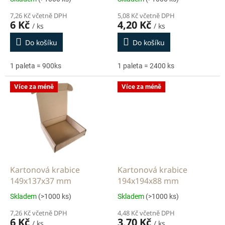
t
ů
7,26 Kč včetně DPH
5,08 Kč včetně DPH
6 Kč
4,20 Kč
/ ks
/ ks
Do košíku
Do košíku
1 paleta = 900ks
1 paleta = 2400 ks
Více za méně
Více za méně
Kartonová krabice
Kartonová krabice
149x137x37 mm
194x194x88 mm
Skladem
(>1000 ks)
Skladem
(>1000 ks)
7,26 Kč včetně DPH
4,48 Kč včetně DPH
6 Kč
3,70 Kč
/ ks
/ ks