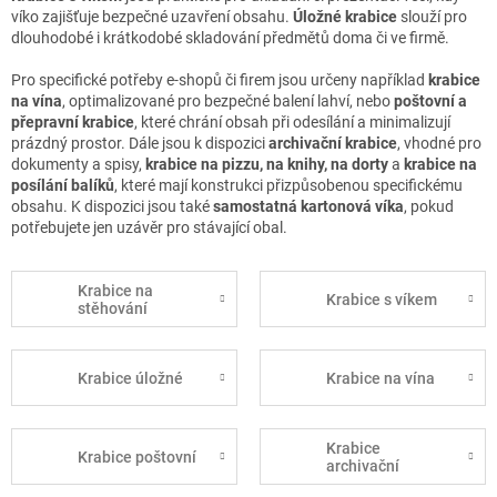
víko zajišťuje bezpečné uzavření obsahu.
Úložné krabice
slouží pro
dlouhodobé i krátkodobé skladování předmětů doma či ve firmě.
Pro specifické potřeby e-shopů či firem jsou určeny například
krabice
na vína
, optimalizované pro bezpečné balení lahví, nebo
poštovní a
přepravní krabice
, které chrání obsah při odesílání a minimalizují
prázdný prostor. Dále jsou k dispozici
archivační krabice
, vhodné pro
dokumenty a spisy,
krabice na pizzu, na knihy, na dorty
a
krabice na
posílání balíků
, které mají konstrukci přizpůsobenou specifickému
obsahu. K dispozici jsou také
samostatná kartonová víka
, pokud
potřebujete jen uzávěr pro stávající obal.
Krabice na
Krabice s víkem
stěhování
Krabice úložné
Krabice na vína
Krabice
Krabice poštovní
archivační