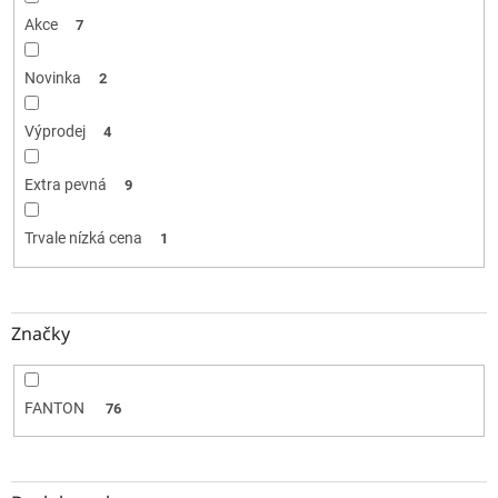
ů
Akce
7
Novinka
2
Výprodej
4
Extra pevná
9
Trvale nízká cena
1
Značky
FANTON
76