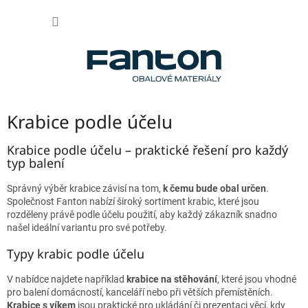
Přejít
NÁKUP
na
obsah
KOŠÍK
Krabice podle účelu
Krabice podle účelu – praktické řešení pro každý
typ balení
Správný výběr krabice závisí na tom,
k čemu bude obal určen
.
Společnost Fanton nabízí široký sortiment krabic, které jsou
rozděleny právě podle účelu použití, aby každý zákazník snadno
našel ideální variantu pro své potřeby.
Typy krabic podle účelu
V nabídce najdete například
krabice na stěhování
, které jsou vhodné
pro balení domácností, kanceláří nebo při větších přemístěních.
Krabice s víkem
jsou praktické pro ukládání či prezentaci věcí, kdy