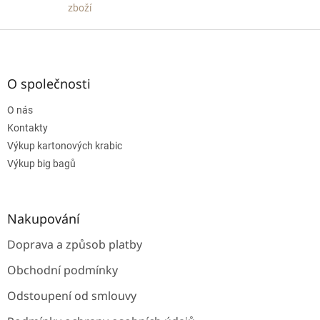
i
zboží
s
Z
u
á
p
a
O společnosti
t
O nás
í
Kontakty
Výkup kartonových krabic
Výkup big bagů
Nakupování
Doprava a způsob platby
Obchodní podmínky
Odstoupení od smlouvy