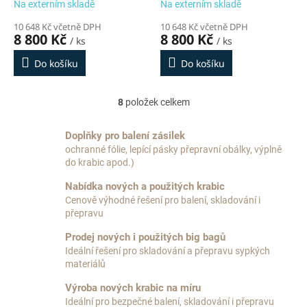
Na externím skladě
Na externím skladě
10 648 Kč včetně DPH
10 648 Kč včetně DPH
8 800 Kč
8 800 Kč
/ ks
/ ks
Do košíku
Do košíku
8
položek celkem
O
v
l
Doplňky pro balení zásilek
á
ochranné fólie, lepící pásky přepravní obálky, výplně
d
do krabic apod.)
a
c
Nabídka nových a použitých krabic
í
Cenově výhodné řešení pro balení, skladování i
p
přepravu
r
v
Prodej nových i použitých big bagů
k
Ideální řešení pro skladování a přepravu sypkých
y
materiálů
v
Výroba nových krabic na míru
ý
p
Ideální pro bezpečné balení, skladování i přepravu