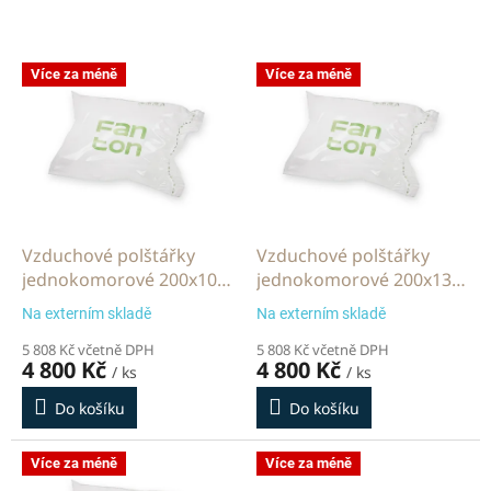
V
Více za méně
Více za méně
ý
p
i
s
p
r
o
d
Vzduchové polštářky
Vzduchové polštářky
u
jednokomorové 200x100
jednokomorové 200x130
k
mm 2000 m
mm 2000 m
Na externím skladě
Na externím skladě
t
ů
5 808 Kč včetně DPH
5 808 Kč včetně DPH
4 800 Kč
4 800 Kč
/ ks
/ ks
Do košíku
Do košíku
Více za méně
Více za méně