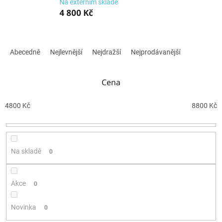
Na externím skladě
4 800 Kč
Ř
a
Abecedně
Nejlevnější
Nejdražší
Nejprodávanější
z
e
n
Cena
í
p
4800
Kč
8800
Kč
r
o
d
u
Na skladě
0
k
t
ů
Akce
0
Novinka
0