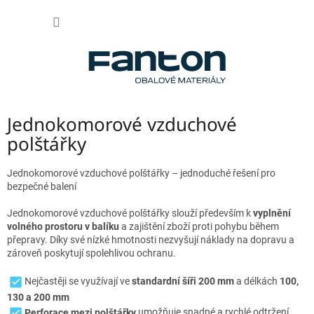
Přejít
NÁKUP
na
obsah
KOŠÍK
Jednokomorové vzduchové
polštářky
Jednokomorové vzduchové polštářky – jednoduché řešení pro
bezpečné balení
Jednokomorové vzduchové polštářky slouží především k
vyplnění
volného prostoru v balíku
a zajištění zboží proti pohybu během
přepravy. Díky své nízké hmotnosti nezvyšují náklady na dopravu a
zároveň poskytují spolehlivou ochranu.
Nejčastěji se využívají ve
standardní šíři 200 mm
a délkách
100,
130 a 200 mm
Perforace mezi polštářky
umožňuje snadné a rychlé odtržení