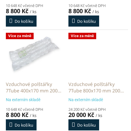
ů
10 648 Kč včetně DPH
10 648 Kč včetně DPH
8 800 Kč
8 800 Kč
/ ks
/ ks
Do košíku
Do košíku
Více za méně
Více za méně
Vzduchové polštářky
Vzduchové polštářky
7Tube 400x170 mm 2000
7Tube 800x170 mm 2000
m
m
Na externím skladě
Na externím skladě
10 648 Kč včetně DPH
24 200 Kč včetně DPH
8 800 Kč
20 000 Kč
/ ks
/ ks
Do košíku
Do košíku