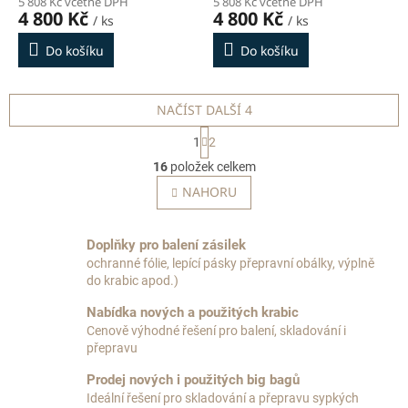
5 808 Kč včetně DPH
5 808 Kč včetně DPH
4 800 Kč
4 800 Kč
/ ks
/ ks
Do košíku
Do košíku
NAČÍST DALŠÍ 4
S
1
2
t
O
r
16
položek celkem
v
á
l
NAHORU
n
á
k
o
d
v
a
Doplňky pro balení zásilek
á
c
ochranné fólie, lepící pásky přepravní obálky, výplně
n
í
do krabic apod.)
í
p
r
Nabídka nových a použitých krabic
v
Cenově výhodné řešení pro balení, skladování i
k
přepravu
y
Prodej nových i použitých big bagů
v
ý
Ideální řešení pro skladování a přepravu sypkých