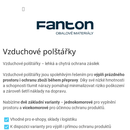
Přejít
NÁKUP
na
obsah
KOŠÍK
Vzduchové polštářky
Vzduchové polštářky – lehká a chytrá ochrana zásilek
Vzduchové polštářky jsou spolehlivým řešením pro
výplň prázdného
prostoru i ochranu zboží během přepravy
. Díky své nízké hmotnosti
a schopnosti tlumit nárazy pomáhají minimalizovat riziko poškození
a zároveň šetří náklady na dopravu.
Nabízíme
dvě základní varianty
–
jednokomorové
pro vyplnění
prostoru a
vícekomorové
pro účinnou ochranu produktů.
Vhodné pro e‑shopy, sklady i logistiku
K dispozici varianty pro výplň i přímou ochranu produktů