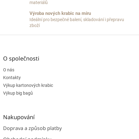
p
materiálů
i
Výroba nových krabic na míru
s
Ideální pro bezpečné balení, skladování i přepravu
u
zboží
Z
á
p
a
O společnosti
t
O nás
í
Kontakty
Výkup kartonových krabic
Výkup big bagů
Nakupování
Doprava a způsob platby