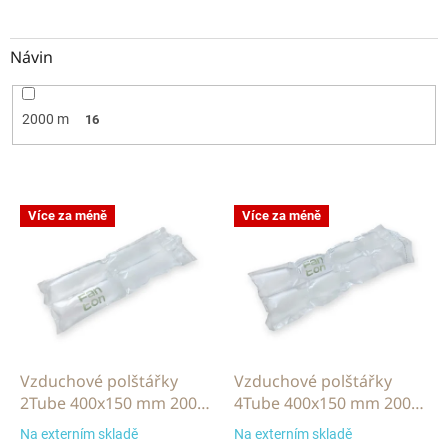
Návin
2000 m
16
V
Více za méně
Více za méně
ý
p
i
s
p
r
o
d
Vzduchové polštářky
Vzduchové polštářky
u
2Tube 400x150 mm 2000
4Tube 400x150 mm 2000
k
m
m
Na externím skladě
Na externím skladě
t