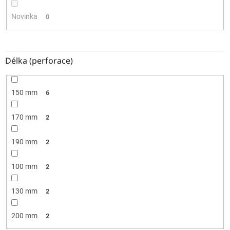
Novinka
0
Délka (perforace)
150 mm
6
170 mm
2
190 mm
2
100 mm
2
130 mm
2
200 mm
2