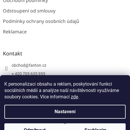
Obchodní podmínky
Odstoupení od smlouvy
Podmínky ochrany osobních údajů
Reklamace
Kontakt
obchod
@
fanton.cz
+ 420 705 635 955
+ 420 705 635 951
K personalizaci obsahu a reklam, poskytování funkcí
sociálních médií a analýze naší návštěvnosti využíváme
soubory cookies. Více informací
zde
.
Vytvořil Shoptet
Nastavení
Copyright 2026
Fanton
. Všechna práva vyhrazena.
Upravit