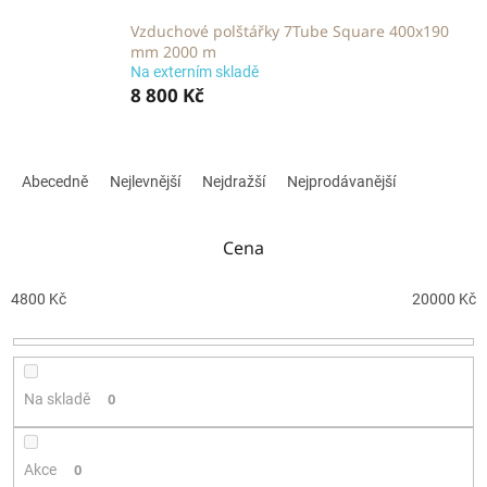
Vzduchové polštářky 7Tube Square 400x190
mm 2000 m
Na externím skladě
8 800 Kč
Ř
a
Abecedně
Nejlevnější
Nejdražší
Nejprodávanější
z
e
n
Cena
í
p
4800
Kč
20000
Kč
r
o
d
u
Na skladě
0
k
t
ů
Akce
0