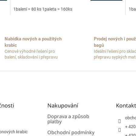
1balení = 80 ks 1paleta = 160ks
1ba
O
v
l
Nabídka nových a použitých
Prodej nových i použ
á
krabic
bagů
d
a
Cenově výhodné řešení pro
Ideální řešení pro skla
c
balení, skladování i přepravu
přepravu sypkých mate
í
p
r
v
k
y
v
ý
čnosti
Nakupování
Kontak
p
i
Doprava a způsob
obch
s
platby
u
+ 420
Obchodní podmínky
onových krabic
+ 420