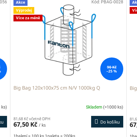
056
Kód:
PBAG-0028
Akce
Ak
Výprodej
Ví
Více za méně
č
90 Kč
%
–25 %
Big Bag 120x100x75 cm N/V 1000kg Q
Bi
 ks)
Skladem
(>1000 ks)
81,68 Kč včetně DPH
81,
ku
Do košíku
67,50 Kč
67
/ ks
1balení = 100 ks 1paleta = 200ks
1ba