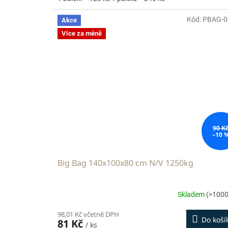
Kód:
PBAG-0
Akce
Více za méně
90 K
–10 
Big Bag 140x100x80 cm N/V 1250kg
Skladem
(>1000
98,01 Kč včetně DPH
Do koší
81 Kč
/ ks