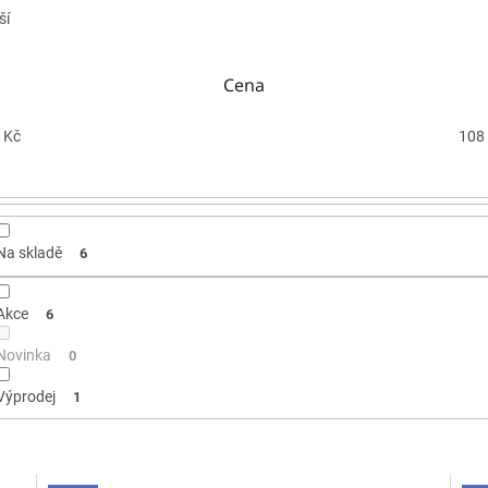
ší
Cena
Kč
108
Na skladě
6
Akce
6
Novinka
0
Výprodej
1