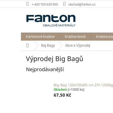
Přejít
+ 420 705 635 955
obchod@fanton.cz
na
obsah
Kartonové krabice
Krabice levné
Krabice po
Domů
Big Bagy
Akce a Výprodej
Výprodej Big Bagů
Nejprodávanější
Big Bag 120x105x65 cm Z/V 1250kg
Skladem
(>1000 ks)
67,50 Kč
Ř