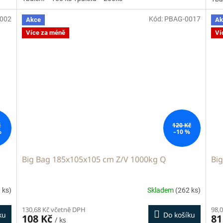
002
Kód:
PBAG-0017
Akce
Ak
Více za méně
Ví
č
120 Kč
%
–10 %
Big Bag 185x105x105 cm Z/V 1000kg Q
Bi
 ks)
Skladem
(262 ks)
130,68 Kč včetně DPH
98,
ku
Do košíku
108 Kč
81
/ ks