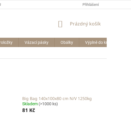
P BIG BAGŮ
Přihlášení
NÁKUPNÍ
Prázdný košík
KOŠÍK
roložky
Vázací pásky
Obálky
Výplně do krabic
Le
Big Bag 140x100x80 cm N/V 1250kg
Skladem
(>1000 ks)
81 Kč