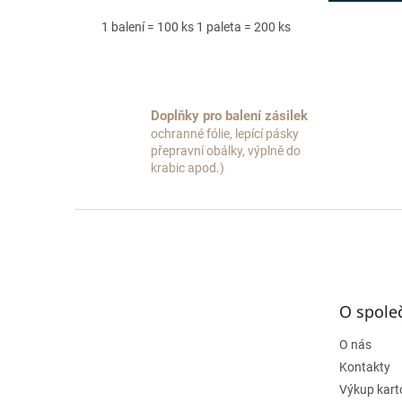
1 balení = 100 ks 1 paleta = 200 ks
Doplňky pro balení zásilek
ochranné fólie, lepící pásky
přepravní obálky, výplně do
krabic apod.)
Z
á
p
a
t
O spole
í
O nás
Kontakty
Výkup kart