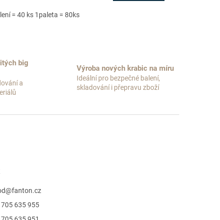
lení = 40 ks 1paleta = 80ks
itých big
Výroba nových krabic na míru
Ideální pro bezpečné balení,
dování a
skladování i přepravu zboží
riálů
t
od
@
fanton.cz
 705 635 955
 705 635 951