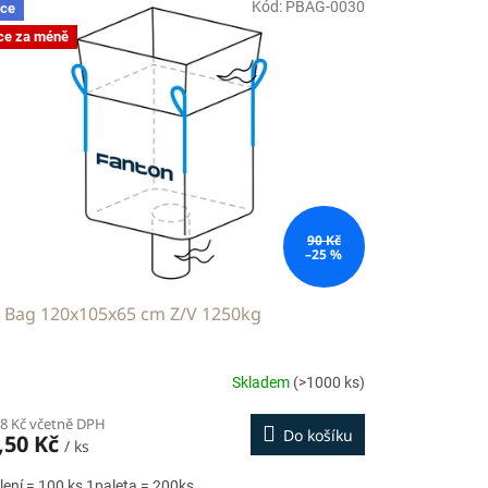
Kód:
PBAG-0030
ce
ce za méně
90 Kč
–25 %
g Bag 120x105x65 cm Z/V 1250kg
Skladem
(>1000 ks)
68 Kč včetně DPH
Do košíku
,50 Kč
/ ks
lení = 100 ks 1paleta = 200ks