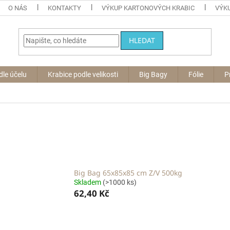
O NÁS
KONTAKTY
VÝKUP KARTONOVÝCH KRABIC
VÝKU
HLEDAT
dle účelu
Krabice podle velikosti
Big Bagy
Fólie
P
Big Bag 65x85x85 cm Z/V 500kg
Skladem
(>1000 ks)
62,40 Kč