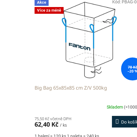
Kód:
PBAG-0
Akce
ý
Více za méně
p
i
s
p
r
o
d
u
k
78 K
–20 
t
ů
Big Bag 65x85x85 cm Z/V 500kg
Skladem
(>1000
75,50 Kč včetně DPH
Do koší
62,40 Kč
/ ks
1 balení = 120 ks 1 paleta = 240 ks