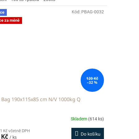
Kód:
PBAG-0032
ce
ce za méně
120 Kč
–32 %
g Bag 190x115x85 cm N/V 1000kg Q
Skladem
(614 ks)
01 Kč včetně DPH
Do košíku
 Kč
/ ks