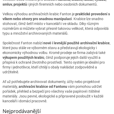
smluv, projektů
i jiných firemních nebo osobních dokumentů.
Velkou výhodou archivačních krabic Fanton je
praktické provedení s
víkem nebo otvory pro snadnou manipulaci
. Krabice lze snadno
stohovat, čímž šetří místo v kanceláři i ve skladu. Díky různým
rozměrům si můžete vybrat přesně takovou velikost, která odpovídá
typu a množství archivovaných materiálů.
Společnost Fanton nabízí
nové i levnější použité archivační krabice
,
které jsou stále ve výborném stavu a představují ekologicky i
ekonomicky výhodnou volbu. Kromě prodeje se firma zabývá také
výkupem použitých krabic
, čímž podporuje jejich další využití a
přispívá k ochraně životního prostředí. Tento systém je ideální pro
firmy i jednotlivce, kteří chtějí s obaly nakládat zodpovědně a
udržitelně.
Ať už potřebujete archivovat dokumenty, účty nebo projektové
materiály,
archivační krabice od Fantonu
vám pomohou udržet
pořádek, přehled a bezpečí pro všechny vaše papírové i tištěné
materiály. Jsou pevné, ekologické a připravené posloužit v každé
kanceláři i domácí pracovně.
Nejprodávanější