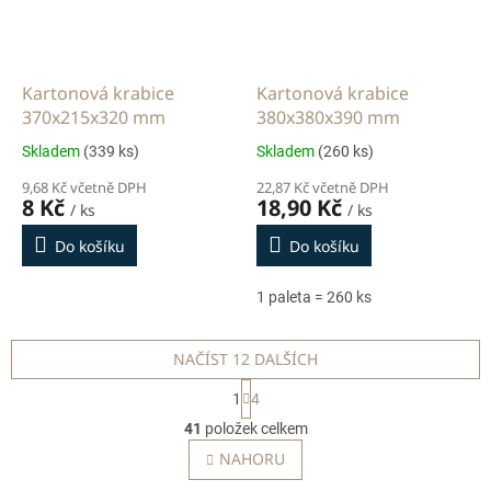
Kartonová krabice
Kartonová krabice
370x215x320 mm
380x380x390 mm
Skladem
(339 ks)
Skladem
(260 ks)
9,68 Kč včetně DPH
22,87 Kč včetně DPH
8 Kč
18,90 Kč
/ ks
/ ks
Do košíku
Do košíku
1 paleta = 260 ks
NAČÍST 12 DALŠÍCH
S
1
4
t
O
r
41
položek celkem
v
á
l
NAHORU
n
á
k