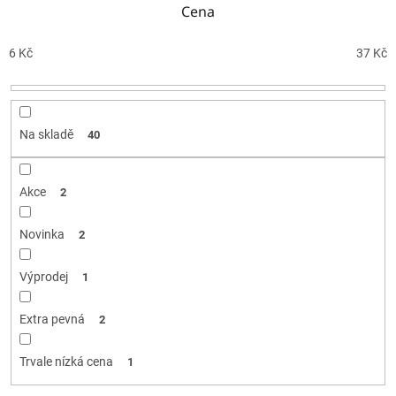
n
Cena
í
p
6
Kč
37
Kč
r
o
d
u
Na skladě
40
k
t
ů
Akce
2
Novinka
2
Výprodej
1
Extra pevná
2
Trvale nízká cena
1