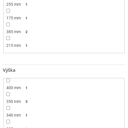
255 mm
1
175 mm
1
385 mm
2
215 mm
1
Výška
400 mm
1
350 mm
3
340 mm
1