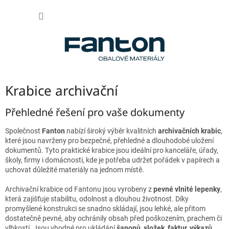
Přejít
NÁKUP
na
obsah
KOŠÍK
Krabice archivační
Přehledné řešení pro vaše dokumenty
Společnost
Fanton
nabízí široký výběr kvalitních
archivačních krabic
,
které jsou navrženy pro bezpečné, přehledné a dlouhodobé uložení
dokumentů. Tyto praktické krabice jsou ideální pro kanceláře, úřady,
školy, firmy i domácnosti, kde je potřeba udržet pořádek v papírech a
uchovat důležité materiály na jednom místě.
Archivační krabice od Fantonu jsou vyrobeny z
pevné vlnité lepenky
,
která zajišťuje stabilitu, odolnost a dlouhou životnost. Díky
promyšlené konstrukci se snadno skládají, jsou lehké, ale přitom
dostatečně pevné, aby ochránily obsah před poškozením, prachem či
vlhkostí. Jsou vhodné pro ukládání
šanonů, složek, faktur, výkazů,