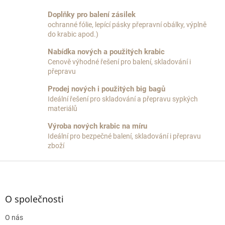
o
d
v
a
Doplňky pro balení zásilek
á
c
ochranné fólie, lepící pásky přepravní obálky, výplně
n
í
do krabic apod.)
í
p
r
Nabídka nových a použitých krabic
v
Cenově výhodné řešení pro balení, skladování i
k
přepravu
y
Prodej nových i použitých big bagů
v
ý
Ideální řešení pro skladování a přepravu sypkých
p
materiálů
i
Výroba nových krabic na míru
s
Ideální pro bezpečné balení, skladování i přepravu
u
zboží
Z
á
p
a
O společnosti
t
O nás
í