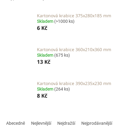
Kartonová krabice 375x280x185 mm
Skladem
(>1000 ks)
6 Kč
Kartonová krabice 360x210x360 mm
Skladem
(675 ks)
13 Kč
Kartonová krabice 390x235x230 mm
Skladem
(264 ks)
8 Kč
Ř
a
Abecedně
Nejlevnější
Nejdražší
Nejprodávanější
z
e