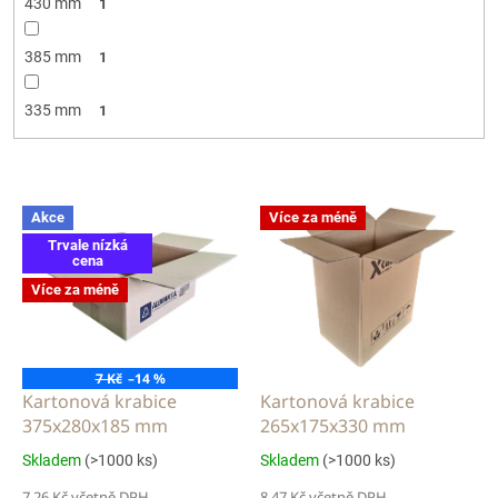
430 mm
1
385 mm
1
335 mm
1
V
Akce
Více za méně
ý
Trvale nízká
p
cena
i
Více za méně
s
p
r
o
7 Kč
–14 %
d
Kartonová krabice
Kartonová krabice
u
375x280x185 mm
265x175x330 mm
k
Skladem
(>1000 ks)
Skladem
(>1000 ks)
t
7,26 Kč včetně DPH
8,47 Kč včetně DPH