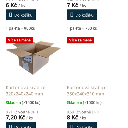
ů
6 Kč
7 Kč
/ ks
/ ks
Do košíku
Do košíku
1 paleta = 900ks
1 paleta = 760 ks
Více za méně
Více za méně
Kartonová krabice
Kartonová krabice
320x240x240 mm
350x240x310 mm
Skladem
(>1000 ks)
Skladem
(>1000 ks)
8,71 Kč včetně DPH
9,68 Kč včetně DPH
7,20 Kč
8 Kč
/ ks
/ ks
Do košíku
Do košíku