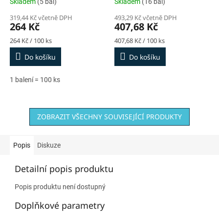
Skladem
(5 bal)
Skladem
(16 bal)
319,44 Kč včetně DPH
493,29 Kč včetně DPH
264 Kč
407,68 Kč
Měrná
Měrná
264 Kč / 100 ks
407,68 Kč / 100 ks
cena:
cena:
Do košíku
Do košíku
1 balení = 100 ks
ZOBRAZIT VŠECHNY SOUVISEJÍCÍ PRODUKTY
Popis
Diskuze
Detailní popis produktu
Popis produktu není dostupný
Doplňkové parametry