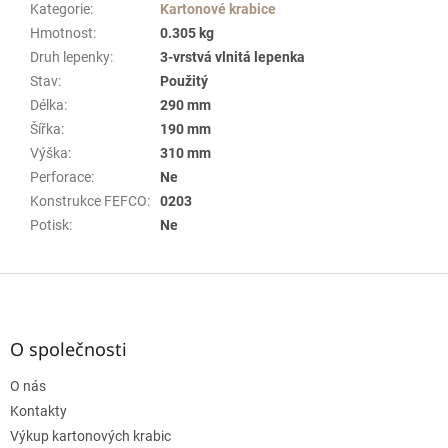
Kategorie
:
Kartonové krabice
Hmotnost
:
0.305 kg
Druh lepenky
:
3-vrstvá vlnitá lepenka
Stav
:
Použitý
Délka
:
290 mm
Šířka
:
190 mm
Výška
:
310 mm
Perforace
:
Ne
Konstrukce FEFCO
:
0203
Potisk
:
Ne
Z
á
p
a
O společnosti
t
O nás
í
Kontakty
Výkup kartonových krabic