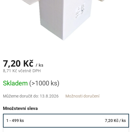
7,20 Kč
/ ks
8,71 Kč včetně DPH
Měrná
Skladem
(>1000 ks)
cena:
Můžeme doručit do:
13.8.2026
Možnosti doručení
Množstevní sleva
1 - 499 ks
7,20 Kč
/ ks