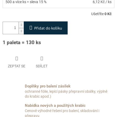
500 a více ks = sleva 15 %
6,12 Kč
/ ks
Ušetříte
0 Kč
Přidat do košíku
1 paleta = 130 ks
ZEPTAT SE
SDÍLET
Doplňky pro balení zásilek
ochranné fólie, lepící pásky přepravní obálky, výplně
do krabic apod.)
Nabídka nových a použitých krabic
Cenově výhodné řešení pro balení, skladování i
přepravu