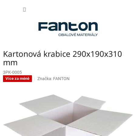
Přejít
NÁKUP
na
obsah
KOŠÍK
Kartonová krabice 290x190x310
mm
3PK-0005
Značka:
FANTON
Více za méně