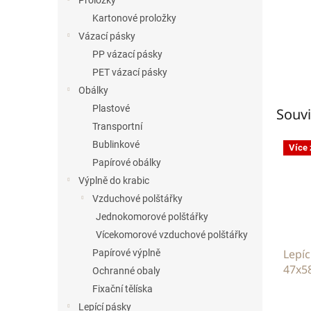
Proložky
Kartonové proložky
Vázací pásky
PP vázací pásky
PET vázací pásky
Obálky
Plastové
Souvi
Transportní
Bublinkové
Více
Papírové obálky
Výplně do krabic
Vzduchové polštářky
Jednokomorové polštářky
Vícekomorové vzduchové polštářky
Lepíc
Papírové výplně
47x58
Ochranné obaly
tran
Fixační tělíska
Lepící pásky