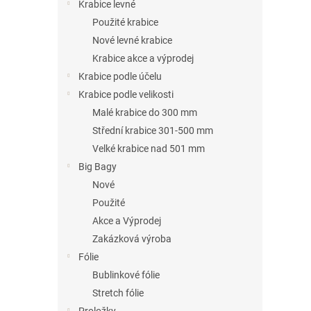
n
Krabice levné
e
Použité krabice
l
Nové levné krabice
Krabice akce a výprodej
Krabice podle účelu
Krabice podle velikosti
Malé krabice do 300 mm
Střední krabice 301-500 mm
Velké krabice nad 501 mm
Big Bagy
Nové
Použité
Akce a Výprodej
Zakázková výroba
Fólie
Bublinkové fólie
Stretch fólie