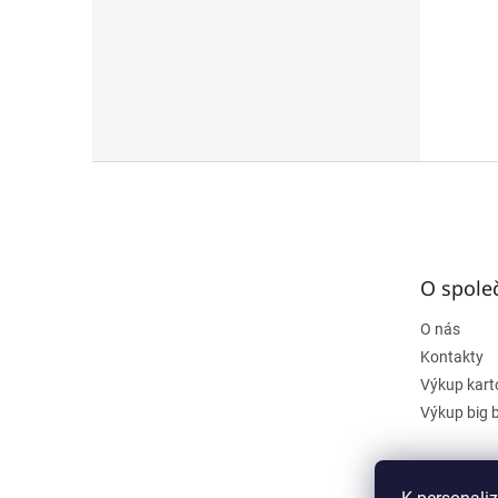
Z
á
p
a
t
O spole
í
O nás
Kontakty
Výkup kart
Výkup big 