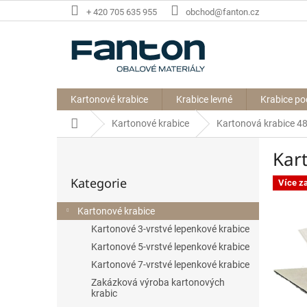
Přejít
+ 420 705 635 955
obchod@fanton.cz
na
obsah
Kartonové krabice
Krabice levné
Krabice po
Domů
Kartonové krabice
Kartonová krabice 
P
Kar
o
Přeskočit
s
Kategorie
kategorie
Více z
t
r
Kartonové krabice
a
Kartonové 3-vrstvé lepenkové krabice
n
n
Kartonové 5-vrstvé lepenkové krabice
í
Kartonové 7-vrstvé lepenkové krabice
p
Zakázková výroba kartonových
a
krabic