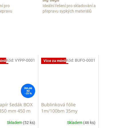
big bagů
ní pro
Ideální řešení pro skladování a
přepravu
přepravu sypkých materiálů
Kód:
VYPP-0001
Kód:
BUFO-0001
méně
Více za méně
701,80
Kč
–25 %
papír šedák BOX
Bublinková fólie
350 mm 450 m
1m/100bm 35my
Skladem
(52 ks)
Skladem
(46 ks)