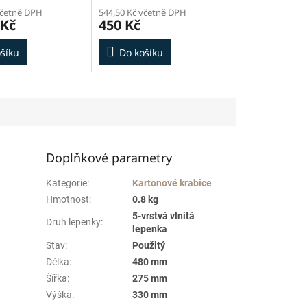
včetně DPH
544,50 Kč včetně DPH
 Kč
450 Kč
šíku
Do košíku
Doplňkové parametry
Kategorie
:
Kartonové krabice
Hmotnost
:
0.8 kg
5-vrstvá vlnitá
Druh lepenky
:
lepenka
Stav
:
Použitý
Délka
:
480 mm
Šířka
:
275 mm
Výška
:
330 mm