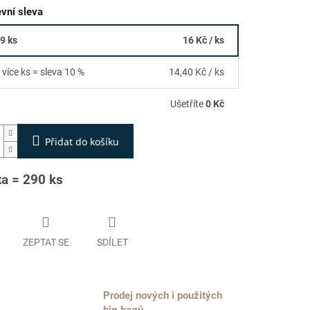
vní sleva
89 ks
16 Kč
/ ks
 více ks = sleva 10 %
14,40 Kč
/ ks
Ušetříte
0 Kč
Přidat do košíku
ta = 290 ks
ZEPTAT SE
SDÍLET
Prodej nových i použitých