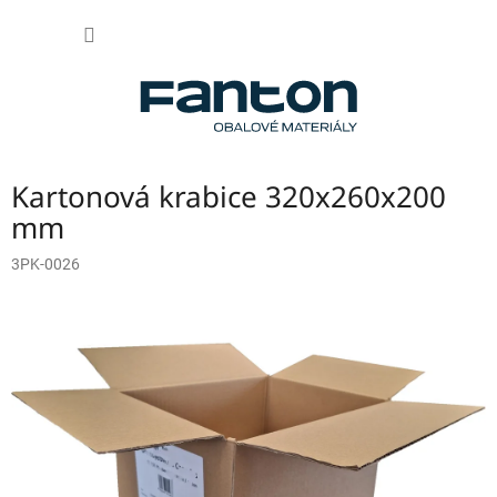
Přejít
NÁKUP
na
obsah
KOŠÍK
Kartonová krabice 320x260x200
mm
3PK-0026