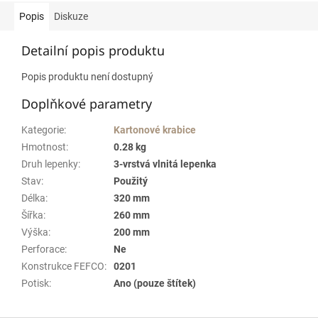
Popis
Diskuze
Detailní popis produktu
Popis produktu není dostupný
Doplňkové parametry
Kategorie
:
Kartonové krabice
Hmotnost
:
0.28 kg
Druh lepenky
:
3-vrstvá vlnitá lepenka
Stav
:
Použitý
Délka
:
320 mm
Šířka
:
260 mm
Výška
:
200 mm
Perforace
:
Ne
Konstrukce FEFCO
:
0201
Potisk
:
Ano (pouze štítek)