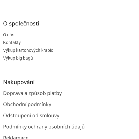
Z
á
p
a
O společnosti
t
O nás
í
Kontakty
Výkup kartonových krabic
Výkup big bagů
Nakupování
Doprava a způsob platby
Obchodní podmínky
Odstoupení od smlouvy
Podmínky ochrany osobních údajů
Reklamace