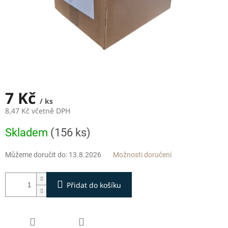
7 Kč
/ ks
8,47 Kč včetně DPH
Měrná
Skladem
(156 ks)
cena:
Můžeme doručit do:
13.8.2026
Možnosti doručení
Přidat do košíku