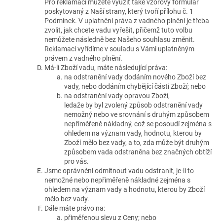
Pro reklamaci můžete využít také vzorový formulář
poskytovaný z Naší strany, který tvoří přílohu č. 1
Podmínek. V uplatnění práva z vadného plnění je třeba
zvolit, jak chcete vadu vyřešit, přičemž tuto volbu
nemůžete následně bez Našeho souhlasu změnit.
Reklamaci vyřídíme v souladu s Vámi uplatněným
právem z vadného plnění.
Má-li Zboží vadu, máte následující práva:
na odstranění vady dodáním nového Zboží bez
vady, nebo dodáním chybějící části Zboží; nebo
na odstranění vady opravou Zboží,
ledaže by byl zvolený způsob odstranění vady
nemožný nebo ve srovnání s druhým způsobem
nepřiměřeně nákladný, což se posoudí zejména s
ohledem na význam vady, hodnotu, kterou by
Zboží mělo bez vady, a to, zda může být druhým
způsobem vada odstraněna bez značných obtíží
pro vás.
Jsme oprávněni odmítnout vadu odstranit, je-li to
nemožné nebo nepřiměřeně nákladné zejména s
ohledem na význam vady a hodnotu, kterou by Zboží
mělo bez vady.
Dále máte právo na:
přiměřenou slevu z Ceny; nebo