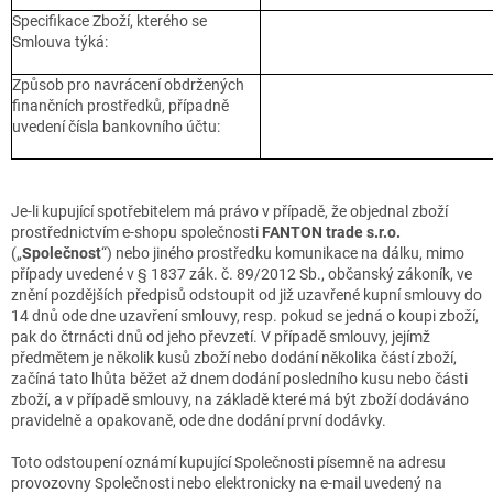
Specifikace Zboží, kterého se
Smlouva týká:
Způsob pro navrácení obdržených
finančních prostředků, případně
uvedení čísla bankovního účtu:
Je-li kupující spotřebitelem má právo v případě, že objednal zboží
prostřednictvím e-shopu společnosti
FANTON trade s.r.o.
(„
Společnost
“) nebo jiného prostředku komunikace na dálku, mimo
případy uvedené v § 1837 zák. č. 89/2012 Sb., občanský zákoník, ve
znění pozdějších předpisů odstoupit od již uzavřené kupní smlouvy do
14 dnů ode dne uzavření smlouvy, resp. pokud se jedná o koupi zboží,
pak do čtrnácti dnů od jeho převzetí. V případě smlouvy, jejímž
předmětem je několik kusů zboží nebo dodání několika částí zboží,
začíná tato lhůta běžet až dnem dodání posledního kusu nebo části
zboží, a v případě smlouvy, na základě které má být zboží dodáváno
pravidelně a opakovaně, ode dne dodání první dodávky.
Toto odstoupení oznámí kupující Společnosti písemně na adresu
provozovny Společnosti nebo elektronicky na e-mail uvedený na