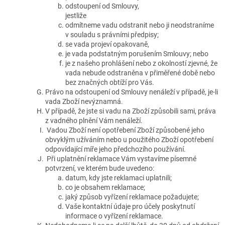
odstoupení od Smlouvy,
jestliže
odmítneme vadu odstranit nebo ji neodstraníme
v souladu s právními předpisy;
se vada projeví opakovaně,
je vada podstatným porušením Smlouvy; nebo
je z našeho prohlášení nebo z okolností zjevné, že
vada nebude odstraněna v přiměřené době nebo
bez značných obtíží pro Vás.
Právo na odstoupení od Smlouvy nenáleží v případě, je-li
vada Zboží nevýznamná.
V případě, že jste si vadu na Zboží způsobili sami, práva
z vadného plnění Vám nenáleží.
Vadou Zboží není opotřebení Zboží způsobené jeho
obvyklým užíváním nebo u použitého Zboží opotřebení
odpovídající míře jeho předchozího používání.
Při uplatnění reklamace Vám vystavíme písemné
potvrzení, ve kterém bude uvedeno:
datum, kdy jste reklamaci uplatnili;
co je obsahem reklamace;
jaký způsob vyřízení reklamace požadujete;
Vaše kontaktní údaje pro účely poskytnutí
informace o vyřízení reklamace.