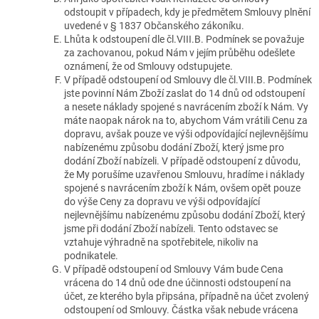
odstoupit v případech, kdy je předmětem Smlouvy plnění
uvedené v § 1837 Občanského zákoníku.
Lhůta k odstoupení dle čl.VIII.B. Podmínek se považuje
za zachovanou, pokud Nám v jejím průběhu odešlete
oznámení, že od Smlouvy odstupujete.
V případě odstoupení od Smlouvy dle čl.VIII.B. Podmínek
jste povinní Nám Zboží zaslat do 14 dnů od odstoupení
a nesete náklady spojené s navrácením zboží k Nám. Vy
máte naopak nárok na to, abychom Vám vrátili Cenu za
dopravu, avšak pouze ve výši odpovídající nejlevnějšímu
nabízenému způsobu dodání Zboží, který jsme pro
dodání Zboží nabízeli. V případě odstoupení z důvodu,
že My porušíme uzavřenou Smlouvu, hradíme i náklady
spojené s navrácením zboží k Nám, ovšem opět pouze
do výše Ceny za dopravu ve výši odpovídající
nejlevnějšímu nabízenému způsobu dodání Zboží, který
jsme při dodání Zboží nabízeli. Tento odstavec se
vztahuje výhradně na spotřebitele, nikoliv na
podnikatele.
V případě odstoupení od Smlouvy Vám bude Cena
vrácena do 14 dnů ode dne účinnosti odstoupení na
účet, ze kterého byla připsána, případně na účet zvolený
odstoupení od Smlouvy. Částka však nebude vrácena