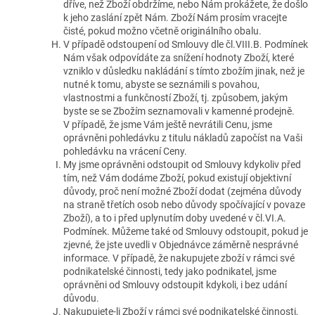
dříve, než Zboží obdržíme, nebo Nám prokážete, že došlo
k jeho zaslání zpět Nám. Zboží Nám prosím vracejte
čisté, pokud možno včetně originálního obalu.
V případě odstoupení od Smlouvy dle čl.VIII.B. Podmínek
Nám však odpovídáte za snížení hodnoty Zboží, které
vzniklo v důsledku nakládání s tímto zbožím jinak, než je
nutné k tomu, abyste se seznámili s povahou,
vlastnostmi a funkčností Zboží, tj. způsobem, jakým
byste se se Zbožím seznamovali v kamenné prodejně.
V případě, že jsme Vám ještě nevrátili Cenu, jsme
oprávněni pohledávku z titulu nákladů započíst na Vaši
pohledávku na vrácení Ceny.
My jsme oprávněni odstoupit od Smlouvy kdykoliv před
tím, než Vám dodáme Zboží, pokud existují objektivní
důvody, proč není možné Zboží dodat (zejména důvody
na straně třetích osob nebo důvody spočívající v povaze
Zboží), a to i před uplynutím doby uvedené v čl.VI.A.
Podmínek. Můžeme také od Smlouvy odstoupit, pokud je
zjevné, že jste uvedli v Objednávce záměrně nesprávné
informace. V případě, že nakupujete zboží v rámci své
podnikatelské činnosti, tedy jako podnikatel, jsme
oprávněni od Smlouvy odstoupit kdykoli, i bez udání
důvodu.
Nakupujete-li Zboží v rámci své podnikatelské činnosti,