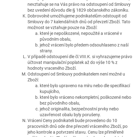
nevztahuje se na Vás právo na odstoupení od Smlouvy
bez uvedení důvodu dle § 1829 občanského zákoníku.
Dobrovolně umožňujeme podnikatelům odstoupit od
Smlouvy do 7 kalendářních dnů od převzetí Zboží. Tato
možnost se vztahuje pouze na Zboží:
které je nepoškozené, nepoužité a vrácené v
původním obalu,
jehož vrácení bylo předem odsouhlaseno z naší
strany.
V případě odstoupení dle čl.VIII.K. si vyhrazujeme právo
účtovat manipulační poplatek až do výše 10 % z
hodnoty vraceného Zboží.
Odstoupení od Smlouvy podnikatelem není možné u
Zboží:
které bylo upraveno na míru nebo dle specifikací
kupujícího,
které bylo vráceno nekompletní, poškozené nebo
bez původního obalu,
jehož originalita, bezpečnostní prvky nebo
uzavřenost obalu byly porušeny.
Vrácení Ceny podnikateli bude provedeno do 10
pracovních dnů ode dne převzetí vráceného Zboží, po
jeho kontrole a potvrzení stavu. Cenu lze přiměřeně