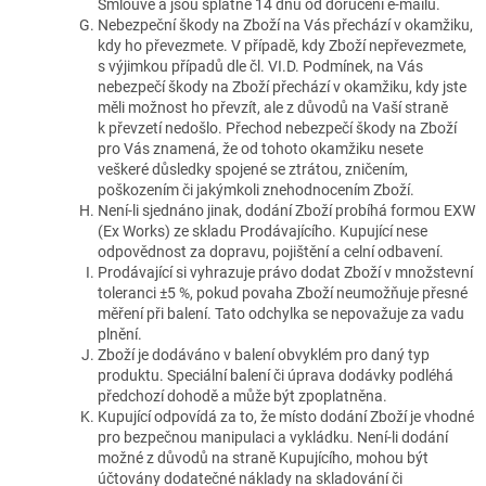
Smlouvě a jsou splatné 14 dnů od doručení e-mailu.
Nebezpeční škody na Zboží na Vás přechází v okamžiku,
kdy ho převezmete. V případě, kdy Zboží nepřevezmete,
s výjimkou případů dle čl. VI.D. Podmínek, na Vás
nebezpečí škody na Zboží přechází v okamžiku, kdy jste
měli možnost ho převzít, ale z důvodů na Vaší straně
k převzetí nedošlo. Přechod nebezpečí škody na Zboží
pro Vás znamená, že od tohoto okamžiku nesete
veškeré důsledky spojené se ztrátou, zničením,
poškozením či jakýmkoli znehodnocením Zboží.
Není-li sjednáno jinak, dodání Zboží probíhá formou EXW
(Ex Works) ze skladu Prodávajícího. Kupující nese
odpovědnost za dopravu, pojištění a celní odbavení.
Prodávající si vyhrazuje právo dodat Zboží v množstevní
toleranci ±5 %, pokud povaha Zboží neumožňuje přesné
měření při balení. Tato odchylka se nepovažuje za vadu
plnění.
Zboží je dodáváno v balení obvyklém pro daný typ
produktu. Speciální balení či úprava dodávky podléhá
předchozí dohodě a může být zpoplatněna.
Kupující odpovídá za to, že místo dodání Zboží je vhodné
pro bezpečnou manipulaci a vykládku. Není-li dodání
možné z důvodů na straně Kupujícího, mohou být
účtovány dodatečné náklady na skladování či