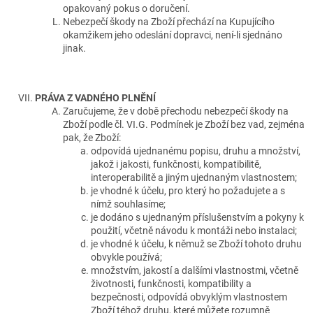
opakovaný pokus o doručení.
Nebezpečí škody na Zboží přechází na Kupujícího
okamžikem jeho odeslání dopravci, není-li sjednáno
jinak.
PRÁVA Z VADNÉHO PLNĚNÍ
Zaručujeme, že v době přechodu nebezpečí škody na
Zboží podle čl. VI.G. Podmínek je Zboží bez vad, zejména
pak, že Zboží:
odpovídá ujednanému popisu, druhu a množství,
jakož i jakosti, funkčnosti, kompatibilitě,
interoperabilitě a jiným ujednaným vlastnostem;
je vhodné k účelu, pro který ho požadujete a s
nímž souhlasíme;
je dodáno s ujednaným příslušenstvím a pokyny k
použití, včetně návodu k montáži nebo instalaci;
je vhodné k účelu, k němuž se Zboží tohoto druhu
obvykle používá;
množstvím, jakostí a dalšími vlastnostmi, včetně
životnosti, funkčnosti, kompatibility a
bezpečnosti, odpovídá obvyklým vlastnostem
Zboží téhož druhu, které můžete rozumně