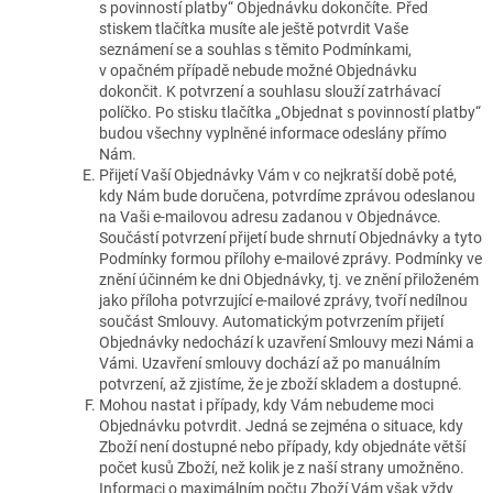
s povinností platby“ Objednávku dokončíte. Před
stiskem tlačítka musíte ale ještě potvrdit Vaše
seznámení se a souhlas s těmito Podmínkami,
v opačném případě nebude možné Objednávku
dokončit. K potvrzení a souhlasu slouží zatrhávací
políčko. Po stisku tlačítka „Objednat s povinností platby“
budou všechny vyplněné informace odeslány přímo
Nám.
Přijetí Vaší Objednávky Vám v co nejkratší době poté,
kdy Nám bude doručena, potvrdíme zprávou odeslanou
na Vaši e-mailovou adresu zadanou v Objednávce.
Součástí potvrzení přijetí bude shrnutí Objednávky a tyto
Podmínky formou přílohy e-mailové zprávy. Podmínky ve
znění účinném ke dni Objednávky, tj. ve znění přiloženém
jako příloha potvrzující e-mailové zprávy, tvoří nedílnou
součást Smlouvy. Automatickým potvrzením přijetí
Objednávky nedochází k uzavření Smlouvy mezi Námi a
Vámi. Uzavření smlouvy dochází až po manuálním
potvrzení, až zjistíme, že je zboží skladem a dostupné.
Mohou nastat i případy, kdy Vám nebudeme moci
Objednávku potvrdit. Jedná se zejména o situace, kdy
Zboží není dostupné nebo případy, kdy objednáte větší
počet kusů Zboží, než kolik je z naší strany umožněno.
Informaci o maximálním počtu Zboží Vám však vždy