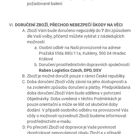
požadované balení.
DORUČENÍ ZBOŽÍ, PŘECHOD NEBEZPEČÍ ŠKODY NA VĚCI
Zboží Vám bude doručeno nejpozději do
7
dní způsobem
dle Vaší volby, přičemž můžete vybírat z následujících
možností:
Osobní odběr na Naší provozovně na adrese
Pražská třída 880/11a, Kukleny, 500 04 Hradec
Králové
Doručení prostřednictvím dopravních společností
Raben Logistics Czech, DPD, DSV
Zboží je možné doručit pouze v rámci České republiky.
Doba doručení Zboží vždy závisí na jeho dostupnosti a
na zvoleném způsobu doručení a platby. Předpokládaná
doba doručení Zboží Vám bude sdělena v potvrzení
Objednávky. Doba uvedená v těchto Podmínkách je
pouze orientační a může se lišit od skutečné doby
dodání. V případě osobního odběru na provozovně Vás
vždy o možnosti vyzvednutí Zboží budeme informovat
prostřednictvím e-mailu.
Po převzetí Zboží od dopravce je Vaše povinnost
zkontrolovat neporušenost obalu Zboží a v případě