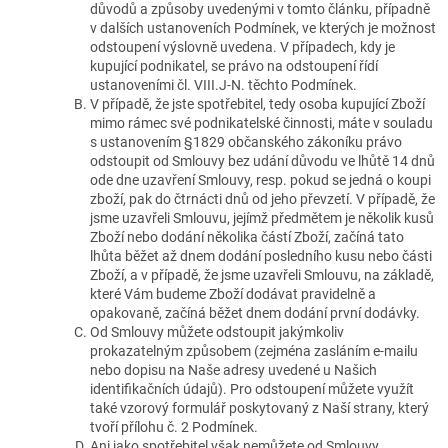
důvodů a způsoby uvedenými v tomto článku, případně
v dalších ustanoveních Podmínek, ve kterých je možnost
odstoupení výslovně uvedena. V případech, kdy je
kupující podnikatel, se právo na odstoupení řídí
ustanoveními čl. VIII.J-N. těchto Podmínek.
V případě, že jste spotřebitel, tedy osoba kupující Zboží
mimo rámec své podnikatelské činnosti, máte v souladu
s ustanovením §1829 občanského zákoníku právo
odstoupit od Smlouvy bez udání důvodu ve lhůtě 14 dnů
ode dne uzavření Smlouvy, resp. pokud se jedná o koupi
zboží, pak do čtrnácti dnů od jeho převzetí. V případě, že
jsme uzavřeli Smlouvu, jejímž předmětem je několik kusů
Zboží nebo dodání několika částí Zboží, začíná tato
lhůta běžet až dnem dodání posledního kusu nebo části
Zboží, a v případě, že jsme uzavřeli Smlouvu, na základě,
které Vám budeme Zboží dodávat pravidelně a
opakovaně, začíná běžet dnem dodání první dodávky.
Od Smlouvy můžete odstoupit jakýmkoliv
prokazatelným způsobem (zejména zasláním e-mailu
nebo dopisu na Naše adresy uvedené u Našich
identifikačních údajů). Pro odstoupení můžete využít
také vzorový formulář poskytovaný z Naší strany, který
tvoří přílohu č. 2 Podmínek.
Ani jako spotřebitel však nemůžete od Smlouvy