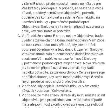
v rámci E-shopu předem poskytneme a neměla by pro
Vás být tedy překvapivá. V případě, že nastane jakýkoli
důvod, pro který nemůžeme Objednávku potvrdit,
budeme Vás kontaktovat a zašleme Vám nabídku na
uzavření Smlouvy v pozměněné podobě oproti
Objednávce. Smlouva je v takovém případě uzavřena ve
chvíli, kdy Naši nabídku potvrdíte.
V případě, že v rámci E-shopu nebo v Objednávce bude
uvedena zjevně chybná Cena, nejsme povinni Vám Zboží
za tuto Cenu dodat ani v případě, kdy jste obdrželi
potvrzení Objednávky, a tedy došlo k uzavření Smlouvy.
V takové situaci Vás budeme bezodkladně kontaktovat
a zašleme Vám nabídku na uzavření nové Smlouvy
v pozměněné podobě oproti Objednávce. Nová Smlouva
je v takovém případě uzavřena ve chvíli, kdy Naši
nabídku potvrdíte. Za zjevnou chybu v Ceně se považuje
například situace, kdy Cena neodpovídá obvyklé ceně u
jiných prodejců nebo chybí či přebývá cifra.
V případě, kdy dojde k uzavření Smlouvy, Vám vzniká
závazek k zaplacení Celkové ceny.
V případě, že máte zřízen Uživatelský účet, můžete učinit
Objednávku jeho prostřednictvím. I v takovém případě
máte ale povinnost zkontrolovat správnost, pravdivost