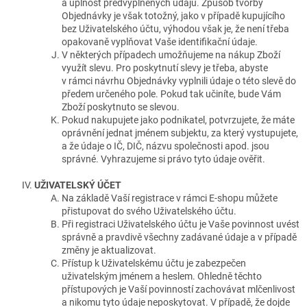
a úplnost předvyplněných údajů. Způsob tvorby
Objednávky je však totožný, jako v případě kupujícího
bez Uživatelského účtu, výhodou však je, že není třeba
opakovaně vyplňovat Vaše identifikační údaje.
V některých případech umožňujeme na nákup Zboží
využít slevu. Pro poskytnutí slevy je třeba, abyste
v rámci návrhu Objednávky vyplnili údaje o této slevě do
předem určeného pole. Pokud tak učiníte, bude Vám
Zboží poskytnuto se slevou.
Pokud nakupujete jako podnikatel, potvrzujete, že máte
oprávnění jednat jménem subjektu, za který vystupujete,
a že údaje o IČ, DIČ, názvu společnosti apod. jsou
správné. Vyhrazujeme si právo tyto údaje ověřit.
UŽIVATELSKÝ ÚČET
Na základě Vaší registrace v rámci E-shopu můžete
přistupovat do svého Uživatelského účtu.
Při registraci Uživatelského účtu je Vaše povinnost uvést
správně a pravdivě všechny zadávané údaje a v případě
změny je aktualizovat.
Přístup k Uživatelskému účtu je zabezpečen
uživatelským jménem a heslem. Ohledně těchto
přístupových je Vaší povinností zachovávat mlčenlivost
a nikomu tyto údaje neposkytovat. V případě, že dojde