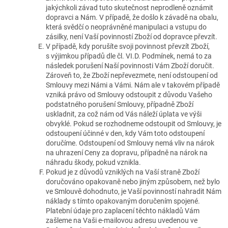
jakýchkoli závad tuto skutečnost neprodleně oznámit
dopravci a Nám. V případě, že došlo k závadě na obalu,
která svědčí o neoprávněné manipulaci a vstupu do
zásilky, není Vaší povinností Zboží od dopravce převzít.
V případě, kdy porušíte svoji povinnost převzít Zboží,
s výjimkou případů dle čl. VI.D. Podmínek, nemá to za
následek porušení Naší povinnosti Vám Zboží doručit.
Zároveň to, že Zboží nepřevezmete, není odstoupení od
Smlouvy mezi Námi a Vámi. Nám ale v takovém případě
vzniká právo od Smlouvy odstoupit z důvodu Vašeho
podstatného porušení Smlouvy, případně Zboží
uskladnit, za což nám od Vás náleží úplata ve výši
obvyklé. Pokud se rozhodneme odstoupit od Smlouvy, je
odstoupení účinné v den, kdy Vám toto odstoupení
doručíme. Odstoupení od Smlouvy nemá vliv na nárok
na uhrazení Ceny za dopravu, případně na nárok na
náhradu škody, pokud vznikla.
Pokud je z důvodů vzniklých na Vaší straně Zboží
doručováno opakovaně nebo jiným způsobem, než bylo
ve Smlouvě dohodnuto, je Vaší povinností nahradit Nám
náklady s tímto opakovaným doručením spojené.
Platební údaje pro zaplacení těchto nákladů Vám
zašleme na Vaši e-mailovou adresu uvedenou ve