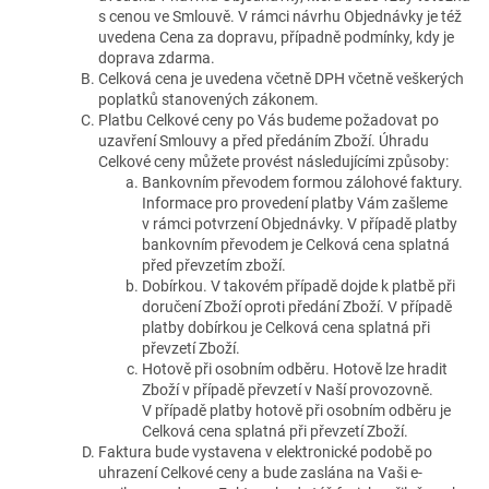
s cenou ve Smlouvě. V rámci návrhu Objednávky je též
uvedena Cena za dopravu, případně podmínky, kdy je
doprava zdarma.
Celková cena je uvedena včetně DPH včetně veškerých
poplatků stanovených zákonem.
Platbu Celkové ceny po Vás budeme požadovat po
uzavření Smlouvy a před předáním Zboží. Úhradu
Celkové ceny můžete provést následujícími způsoby:
Bankovním převodem formou zálohové faktury.
Informace pro provedení platby Vám zašleme
v rámci potvrzení Objednávky. V případě platby
bankovním převodem je Celková cena splatná
před převzetím zboží.
Dobírkou. V takovém případě dojde k platbě při
doručení Zboží oproti předání Zboží. V případě
platby dobírkou je Celková cena splatná při
převzetí Zboží.
Hotově při osobním odběru. Hotově lze hradit
Zboží v případě převzetí v Naší provozovně.
V případě platby hotově při osobním odběru je
Celková cena splatná při převzetí Zboží.
Faktura bude vystavena v elektronické podobě po
uhrazení Celkové ceny a bude zaslána na Vaši e-