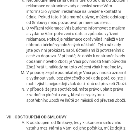
Nedohodneme-li se na delší lhůtě, do 30 dnů od obdržení
reklamace odstraníme vady a poskytneme Vám
informaci o vyřízení reklamace na uvedené kontaktní
údaje. Pokud tato lhůta marně uplyne, můžete odstoupit
od Smlouvy nebo požadovat přiměřenou slevu.
O vyřízení reklamace Vás budeme informovat e-mailem
a vydáme Vám potvrzení o datu a způsobu vyřízení
reklamace. Pokud je reklamace oprávněná, náleží Vám
náhrada účelně vynaložených nákladů. Tyto náklady
jste povinni prokázat, např. účtenkami či potvrzeními o
ceně za dopravu. V případě, že došlo k odstranění vady
dodáním nového Zboží, je Vaší povinností Nám původní
Zboží vrátit, náklady na toto vrácení však hradíme My.
V případě, že jste podnikateli, je Vaší povinností oznámit
a vytknout vadu bez zbytečného odkladu poté, co jste ji
mohli zjistit, nejpozději však do tří dnů od převzetí Zboží.
V případě, že jste spotřebitel, máte právo uplatit práva
z vadného plnění u vady, která se vyskytne u
spotřebního Zboží ve lhůtě 24 měsíců od převzetí Zboží.
ODSTOUPENÍ OD SMLOUVY
K odstoupení od Smlouvy, tedy k ukončení smluvního
vztahu mezi Námi a Vámi od jeho počátku, může dojít z