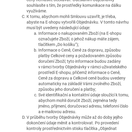
souhlasíte s tím, že prostředky komunikace na dálku
využíváme.
K tomu, abychom mohli Smlouvu uzavřít, je třeba,
abyste na E-shopu vytvořili Objednávku. V tomto návrhu
musí být uvedeny následující údaje:
Informace o nakupovaném Zboží (na E-shopu
označujete Zboží, o jehož nákup máte zájem,
tlačítkem „Do košíku“);
Informace o Ceně, Ceně za dopravu, způsobu
platby Celkové ceny a požadovaném způsobu
doručení Zboží; tyto informace budou zadány
v rámci tvorby Objednávky v rámci uživatelského
prostředí E-shopu, přičemž informace o Ceně,
Ceně za dopravu a Celkové ceně budou uvedeny
automaticky na základě Vámi zvolného Zboží,
způsobu jeho doručení a platby;
Své identifikační a kontaktní údaje sloužící k tomu,
abychom mohli doručit Zboží, zejména tedy
jméno, příjmení, doručovací adresu, telefonní číslo
a e-mailovou adresu.
V průběhu tvorby Objednávky může až do doby jejího
dokončení údaje měnit a kontrolovat. Po provedení
kontroly prostřednictvím stisku tlačítka „Objednat