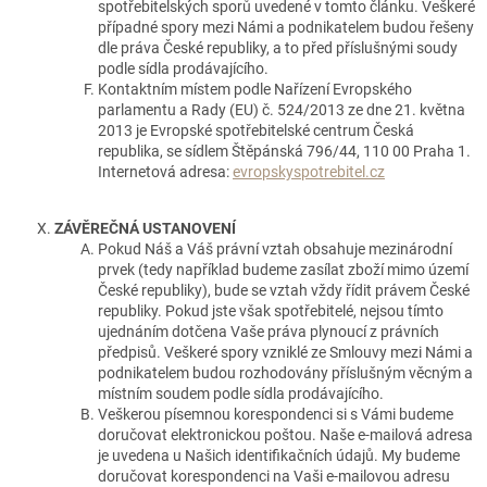
spotřebitelských sporů uvedené v tomto článku. Veškeré
případné spory mezi Námi a podnikatelem budou řešeny
dle práva České republiky, a to před příslušnými soudy
podle sídla prodávajícího.
Kontaktním místem podle Nařízení Evropského
parlamentu a Rady (EU) č. 524/2013 ze dne 21. května
2013 je Evropské spotřebitelské centrum Česká
republika, se sídlem Štěpánská 796/44, 110 00 Praha 1.
Internetová adresa:
evropskyspotrebitel.cz
ZÁVĚREČNÁ USTANOVENÍ
Pokud Náš a Váš právní vztah obsahuje mezinárodní
prvek (tedy například budeme zasílat zboží mimo území
České republiky), bude se vztah vždy řídit právem České
republiky. Pokud jste však spotřebitelé, nejsou tímto
ujednáním dotčena Vaše práva plynoucí z právních
předpisů. Veškeré spory vzniklé ze Smlouvy mezi Námi a
podnikatelem budou rozhodovány příslušným věcným a
místním soudem podle sídla prodávajícího.
Veškerou písemnou korespondenci si s Vámi budeme
doručovat elektronickou poštou. Naše e-mailová adresa
je uvedena u Našich identifikačních údajů. My budeme
doručovat korespondenci na Vaši e-mailovou adresu