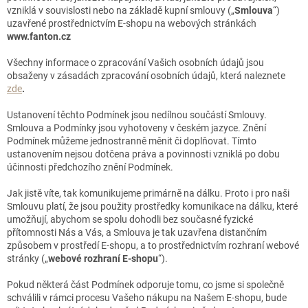
vzniklá v souvislosti nebo na základě kupní smlouvy („
Smlouva
“)
uzavřené prostřednictvím E-shopu na webových stránkách
www.fanton.cz
Všechny informace o zpracování Vašich osobních údajů jsou
obsaženy v zásadách zpracování osobních údajů, která naleznete
zde
.
Ustanovení těchto Podmínek jsou nedílnou součástí Smlouvy.
Smlouva a Podmínky jsou vyhotoveny v českém jazyce. Znění
Podmínek můžeme jednostranně měnit či doplňovat. Tímto
ustanovením nejsou dotčena práva a povinnosti vzniklá po dobu
účinnosti předchozího znění Podmínek.
Jak jistě víte, tak komunikujeme primárně na dálku. Proto i pro naši
Smlouvu platí, že jsou použity prostředky komunikace na dálku, které
umožňují, abychom se spolu dohodli bez současné fyzické
přítomnosti Nás a Vás, a Smlouva je tak uzavřena distančním
způsobem v prostředí E-shopu, a to prostřednictvím rozhraní webové
stránky („
webové rozhraní E-shopu
“).
Pokud některá část Podmínek odporuje tomu, co jsme si společně
schválili v rámci procesu Vašeho nákupu na Našem E-shopu, bude