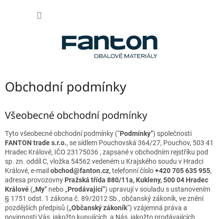
Přejít
NÁKUP
na
obsah
KOŠÍK
Obchodní podmínky
Všeobecné obchodní podmínky
Tyto všeobecné obchodní podmínky (“
Podmínky
”) společnosti
FANTON trade s.r.o.
, se sídlem Pouchovská 364/27, Pouchov, 503 41
Hradec Králové, IČO 23175036 , zapsané v obchodním rejstříku pod
sp. zn. oddíl C, vložka 54562 vedeném u Krajského soudu v Hradci
Králové, e-mail
obchod@fanton.cz,
telefonní číslo
+420 705 635 955
,
adresa provozovny
Pražská třída 880/11a, Kukleny, 500 04 Hradec
Králové
(„
My
” nebo „
Prodávající
”) upravují v souladu s ustanovením
§ 1751 odst. 1 zákona č. 89/2012 Sb., občanský zákoník, ve znění
pozdějších předpisů („
Občanský zákoník
“) vzájemná práva a
povinnosti Vás, jakožto kupujících, a Nás, jakožto prodávajících,