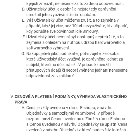
k jejich zneužití, neneseme za to žádnou odpovědnost.
Uživatelský účet je osobní, a nejste tedy oprávněni
umožnit jeho využívání třetím osobám.
Váš Uživatelský účet můžeme zrušit, a to zejména v
případě, když jej více, než
10 let
nevyužíváte, či v případě,
kdy porušíte své povinnosti dle Smlouvy.
Uživatelský účet nemusí být dostupný nepřetržitě, a to
zejména s ohledem na nutnou údržbu hardwarového a
softwarového vybavení.
Nakupujete‑li jako podnikatel, potvrzujete, že osoba,
která Uživatelský účet využívá, je oprávněna jednat za
subjekt, kterému účet náleží. V případě zneužití
přístupových údajů či neoprávněného jednání neneseme
odpovědnost za vzniklou š
CENOVÉ A PLATEBNÍ PODMÍNKY, VÝHRADA VLASTNICKÉHO
PRÁVA
Cena je vždy uvedena v rámci E-shopu, v návrhu
Objednávky a samozřejmě ve Smlouvě. V případě
rozporu mezi Cenou uvedenou u Zboží v rámci E-shopu
a Cenou uvedenou v návrhu Objednávky se uplatní Cena
uvedená v návrhu Objednávky, která bude vždy totožná