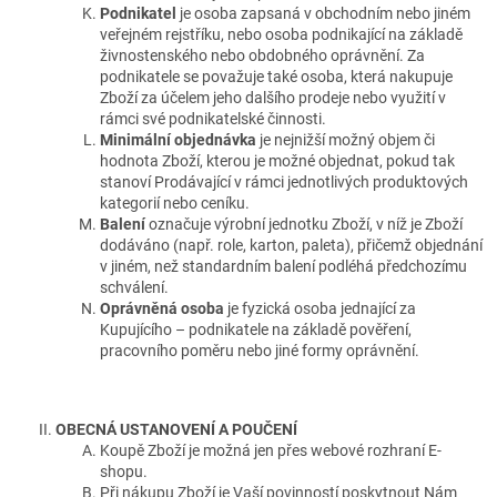
Podnikatel
je osoba zapsaná v obchodním nebo jiném
veřejném rejstříku, nebo osoba podnikající na základě
živnostenského nebo obdobného oprávnění. Za
podnikatele se považuje také osoba, která nakupuje
Zboží za účelem jeho dalšího prodeje nebo využití v
rámci své podnikatelské činnosti.
Minimální objednávka
je nejnižší možný objem či
hodnota Zboží, kterou je možné objednat, pokud tak
stanoví Prodávající v rámci jednotlivých produktových
kategorií nebo ceníku.
Balení
označuje výrobní jednotku Zboží, v níž je Zboží
dodáváno (např. role, karton, paleta), přičemž objednání
v jiném, než standardním balení podléhá předchozímu
schválení.
Oprávněná osoba
je fyzická osoba jednající za
Kupujícího – podnikatele na základě pověření,
pracovního poměru nebo jiné formy oprávnění.
OBECNÁ USTANOVENÍ A POUČENÍ
Koupě Zboží je možná jen přes webové rozhraní E-
shopu.
Při nákupu Zboží je Vaší povinností poskytnout Nám