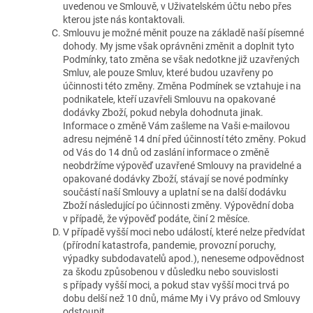
uvedenou ve Smlouvě, v Uživatelském účtu nebo přes
kterou jste nás kontaktovali.
Smlouvu je možné měnit pouze na základě naší písemné
dohody. My jsme však oprávněni změnit a doplnit tyto
Podmínky, tato změna se však nedotkne již uzavřených
Smluv, ale pouze Smluv, které budou uzavřeny po
účinnosti této změny. Změna Podmínek se vztahuje i na
podnikatele, kteří uzavřeli Smlouvu na opakované
dodávky Zboží, pokud nebyla dohodnuta jinak.
Informace o změně Vám zašleme na Vaši e-mailovou
adresu nejméně 14 dní před účinností této změny. Pokud
od Vás do 14 dnů od zaslání informace o změně
neobdržíme výpověď uzavřené Smlouvy na pravidelné a
opakované dodávky Zboží, stávají se nové podmínky
součástí naší Smlouvy a uplatní se na další dodávku
Zboží následující po účinnosti změny. Výpovědní doba
v případě, že výpověď podáte, činí 2 měsíce.
V případě vyšší moci nebo událostí, které nelze předvídat
(přírodní katastrofa, pandemie, provozní poruchy,
výpadky subdodavatelů apod.), neneseme odpovědnost
za škodu způsobenou v důsledku nebo souvislosti
s případy vyšší moci, a pokud stav vyšší moci trvá po
dobu delší než 10 dnů, máme My i Vy právo od Smlouvy
odstoupit.