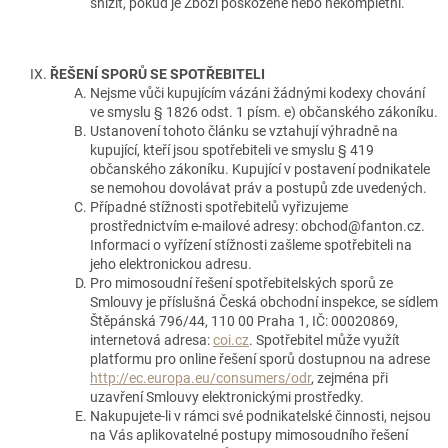
snížit, pokud je Zboží poškozené nebo nekompletní.
ŘEŠENÍ SPORŮ SE SPOTŘEBITELI
Nejsme vůči kupujícím vázáni žádnými kodexy chování
ve smyslu § 1826 odst. 1 písm. e) občanského zákoníku.
Ustanovení tohoto článku se vztahují výhradně na
kupující, kteří jsou spotřebiteli ve smyslu § 419
občanského zákoníku. Kupující v postavení podnikatele
se nemohou dovolávat práv a postupů zde uvedených.
Případné stížnosti spotřebitelů vyřizujeme
prostřednictvím e‑mailové adresy: obchod@fanton.cz.
Informaci o vyřízení stížnosti zašleme spotřebiteli na
jeho elektronickou adresu.
Pro mimosoudní řešení spotřebitelských sporů ze
Smlouvy je příslušná Česká obchodní inspekce, se sídlem
Štěpánská 796/44, 110 00 Praha 1, IČ: 00020869,
internetová adresa:
coi.cz
. Spotřebitel může využít
platformu pro online řešení sporů dostupnou na adrese
http://ec.europa.eu/consumers/odr
, zejména při
uzavření Smlouvy elektronickými prostředky.
Nakupujete-li v rámci své podnikatelské činnosti, nejsou
na Vás aplikovatelné postupy mimosoudního řešení