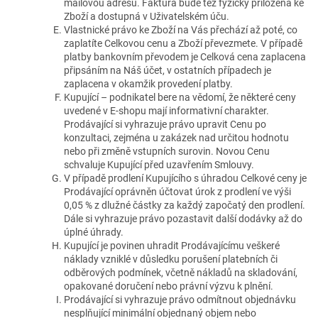
mailovou adresu. Faktura bude též fyzicky přiložena ke
Zboží a dostupná v Uživatelském úču.
Vlastnické právo ke Zboží na Vás přechází až poté, co
zaplatíte Celkovou cenu a Zboží převezmete. V případě
platby bankovním převodem je Celková cena zaplacena
připsáním na Náš účet, v ostatních případech je
zaplacena v okamžik provedení platby.
Kupující – podnikatel bere na vědomí, že některé ceny
uvedené v E-shopu mají informativní charakter.
Prodávající si vyhrazuje právo upravit Cenu po
konzultaci, zejména u zakázek nad určitou hodnotu
nebo při změně vstupních surovin. Novou Cenu
schvaluje Kupující před uzavřením Smlouvy.
V případě prodlení Kupujícího s úhradou Celkové ceny je
Prodávající oprávněn účtovat úrok z prodlení ve výši
0,05 % z dlužné částky za každý započatý den prodlení.
Dále si vyhrazuje právo pozastavit další dodávky až do
úplné úhrady.
Kupující je povinen uhradit Prodávajícímu veškeré
náklady vzniklé v důsledku porušení platebních či
odběrových podmínek, včetně nákladů na skladování,
opakované doručení nebo právní výzvu k plnění.
Prodávající si vyhrazuje právo odmítnout objednávku
nesplňující minimální objednaný objem nebo