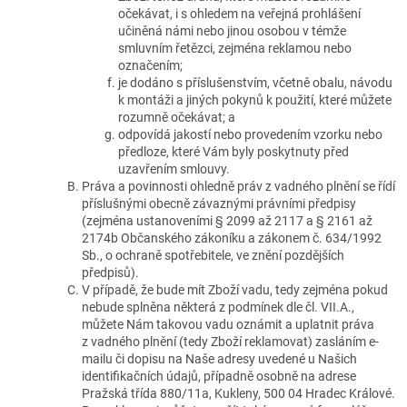
očekávat, i s ohledem na veřejná prohlášení
učiněná námi nebo jinou osobou v témže
smluvním řetězci, zejména reklamou nebo
označením;
je dodáno s příslušenstvím, včetně obalu, návodu
k montáži a jiných pokynů k použití, které můžete
rozumně očekávat; a
odpovídá jakostí nebo provedením vzorku nebo
předloze, které Vám byly poskytnuty před
uzavřením smlouvy.
Práva a povinnosti ohledně práv z vadného plnění se řídí
příslušnými obecně závaznými právními předpisy
(zejména ustanoveními § 2099 až 2117 a § 2161 až
2174b Občanského zákoníku a zákonem č. 634/1992
Sb., o ochraně spotřebitele, ve znění pozdějších
předpisů).
V případě, že bude mít Zboží vadu, tedy zejména pokud
nebude splněna některá z podmínek dle čl. VII.A.,
můžete Nám takovou vadu oznámit a uplatnit práva
z vadného plnění (tedy Zboží reklamovat) zasláním e-
mailu či dopisu na Naše adresy uvedené u Našich
identifikačních údajů, případně osobně na adrese
Pražská třída 880/11a, Kukleny, 500 04 Hradec Králové.