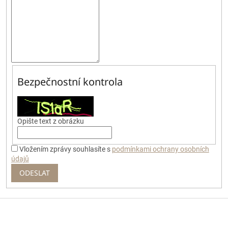
Bezpečnostní kontrola
Opište text z obrázku
Vložením zprávy souhlasíte s
podmínkami ochrany osobních
údajů
ODESLAT
Z
á
p