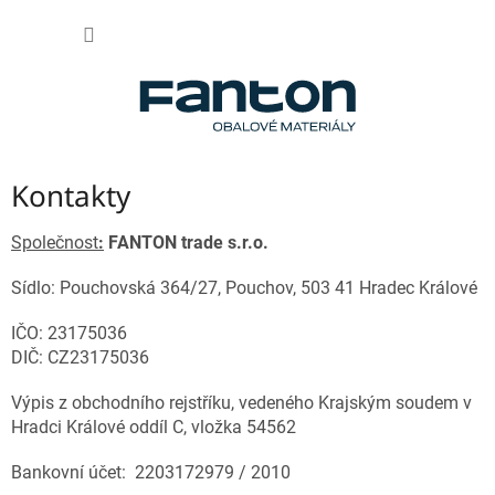
Přejít
NÁKUP
na
obsah
KOŠÍK
Kontakty
Společnost
:
FANTON trade s.r.o.
Sídlo: Pouchovská 364/27, Pouchov, 503 41 Hradec Králové
IČO: 23175036
DIČ: CZ23175036
Výpis z obchodního rejstříku, vedeného Krajským soudem v
Hradci Králové oddíl C, vložka 54562
Bankovní účet: 2203172979 / 2010