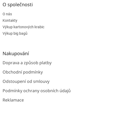
a
O společnosti
t
O nás
í
Kontakty
Výkup kartonových krabic
Výkup big bagů
Nakupování
Doprava a způsob platby
Obchodní podmínky
Odstoupení od smlouvy
Podmínky ochrany osobních údajů
Reklamace