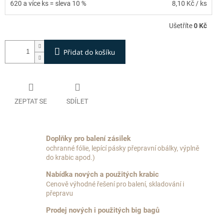
620 a více ks = sleva 10 %
8,10 Kč
/ ks
Ušetříte
0 Kč
Přidat do košíku
ZEPTAT SE
SDÍLET
Doplňky pro balení zásilek
ochranné fólie, lepící pásky přepravní obálky, výplně
do krabic apod.)
Nabídka nových a použitých krabic
Cenově výhodné řešení pro balení, skladování i
přepravu
Prodej nových i použitých big bagů