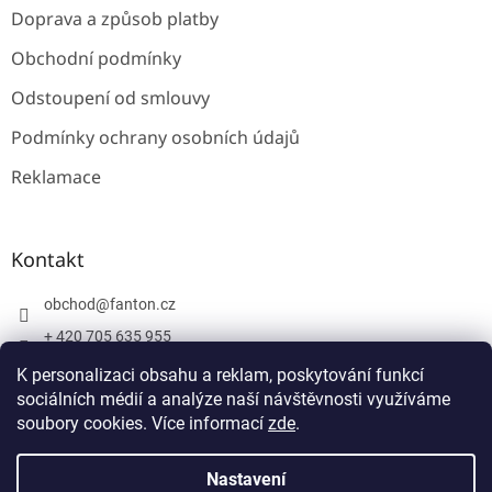
Doprava a způsob platby
Obchodní podmínky
Odstoupení od smlouvy
Podmínky ochrany osobních údajů
Reklamace
Kontakt
obchod
@
fanton.cz
+ 420 705 635 955
+ 420 705 635 951
K personalizaci obsahu a reklam, poskytování funkcí
sociálních médií a analýze naší návštěvnosti využíváme
soubory cookies. Více informací
zde
.
Vytvořil Shoptet
Nastavení