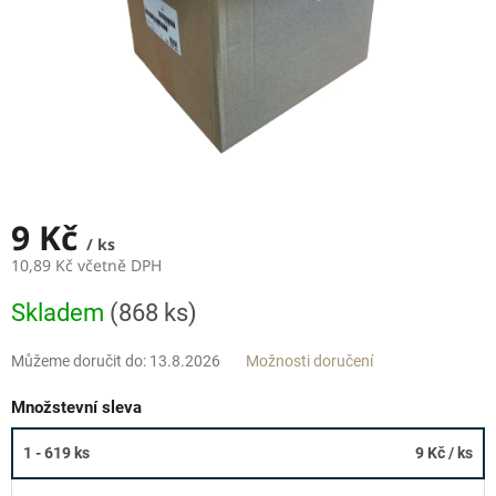
9 Kč
/ ks
10,89 Kč včetně DPH
Měrná
Skladem
(868 ks)
cena:
Můžeme doručit do:
13.8.2026
Možnosti doručení
Množstevní sleva
1 - 619 ks
9 Kč
/ ks