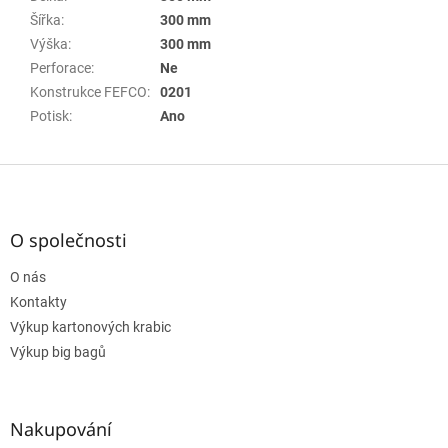
Šířka
:
300 mm
Výška
:
300 mm
Perforace
:
Ne
Konstrukce FEFCO
:
0201
Potisk
:
Ano
Z
á
p
a
O společnosti
t
O nás
í
Kontakty
Výkup kartonových krabic
Výkup big bagů
Nakupování