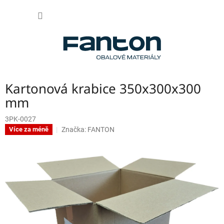
Přejít
NÁKUP
na
obsah
KOŠÍK
Kartonová krabice 350x300x300
mm
3PK-0027
Značka:
FANTON
Více za méně