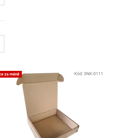
Kód:
3NK-0111
ce za méně