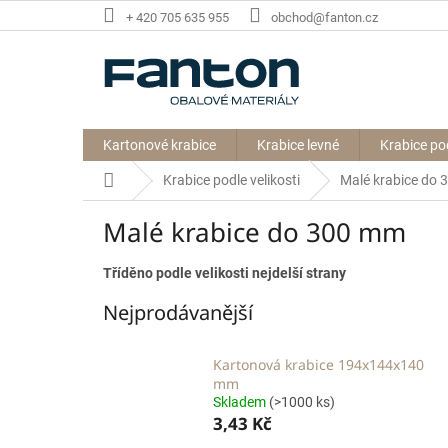
Přejít
+ 420 705 635 955
obchod@fanton.cz
na
obsah
Kartonové krabice
Krabice levné
Krabice po
Domů
Krabice podle velikosti
Malé krabice do
Malé krabice do 300 mm
Tříděno podle velikosti nejdelší strany
Nejprodávanější
Kartonová krabice 194x144x140
mm
Skladem
(>1000 ks)
3,43 Kč