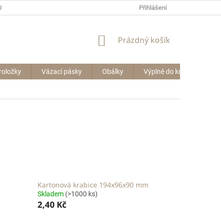
P BIG BAGŮ
Přihlášení
NÁKUPNÍ
Prázdný košík
KOŠÍK
roložky
Vázací pásky
Obálky
Výplně do krabic
Le
Kartonová krabice 194x96x90 mm
Skladem
(>1000 ks)
2,40 Kč