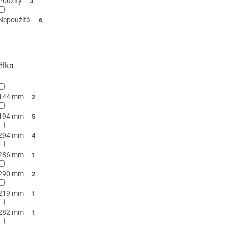
Použitý
3
Nepoužitá
6
élka
144 mm
2
194 mm
5
294 mm
4
286 mm
1
290 mm
2
219 mm
1
282 mm
1