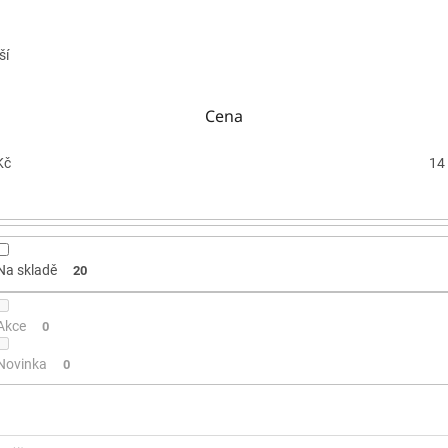
ší
Cena
Kč
14
Na skladě
20
Akce
0
Novinka
0