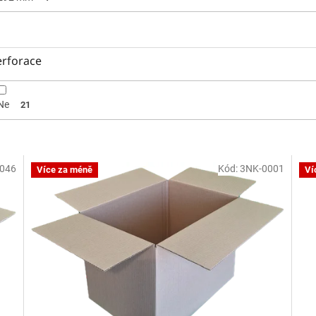
erforace
Ne
21
046
Kód:
3NK-0001
Více za méně
Ví