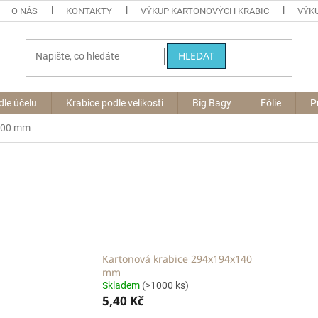
O NÁS
KONTAKTY
VÝKUP KARTONOVÝCH KRABIC
VÝKU
HLEDAT
dle účelu
Krabice podle velikosti
Big Bagy
Fólie
P
 300 mm
Kartonová krabice 294x194x140
mm
Skladem
(>1000 ks)
5,40 Kč