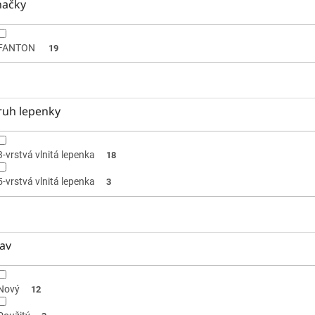
načky
FANTON
19
ruh lepenky
3-vrstvá vlnitá lepenka
18
5-vrstvá vlnitá lepenka
3
av
Nový
12