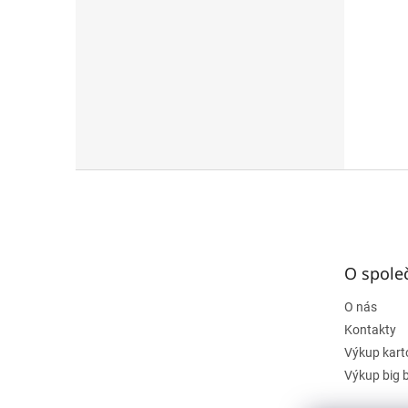
Z
á
p
a
t
O spole
í
O nás
Kontakty
Výkup kart
Výkup big 