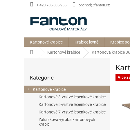
Přejít
+ 420 705 635 955
obchod@fanton.cz
na
obsah
Kartonové krabice
Krabice levné
Krabice po
Domů
Kartonové krabice
Kartonová krabice 
P
Kar
o
Přeskočit
s
Kategorie
kategorie
Více z
t
r
Kartonové krabice
a
Kartonové 3-vrstvé lepenkové krabice
n
n
Kartonové 5-vrstvé lepenkové krabice
í
Kartonové 7-vrstvé lepenkové krabice
p
Zakázková výroba kartonových
a
krabic