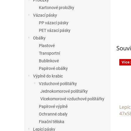
Proložky
Kartonové proložky
Vázací pásky
PP vázací pásky
PET vázací pásky
Obálky
Plastové
Souvi
Transportní
Bublinkové
Více
Papírové obálky
Výplně do krabic
Vzduchové polštářky
Jednokomorové polštářky
Vícekomorové vzduchové polštářky
Lepíc
Papírové výplně
47x58
Ochranné obaly
tran
Fixační tělíska
Lepící pásky