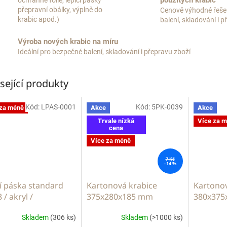
použitých krabic
ochranné fólie, lepící pásky
přepravní obálky, výplně do
Cenově výhodné řeše
krabic apod.)
balení, skladování i 
Výroba nových krabic na míru
Ideální pro bezpečné balení, skladování i přepravu zboží
sející produkty
Kód:
LPAS-0001
Kód:
5PK-0039
 za méně
Akce
Akce
Trvale nízká
Více za 
cena
Více za méně
7 Kč
–14 %
í páska standard
Kartonová krabice
Kartonov
 / akryl /
375x280x185 mm
380x375
sparent
Skladem
(306 ks)
Skladem
(>1000 ks)