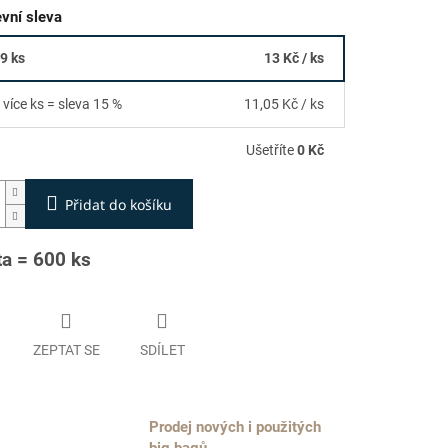
vní sleva
99 ks
13 Kč
/ ks
 více ks = sleva 15 %
11,05 Kč
/ ks
Ušetříte
0 Kč
Přidat do košíku
ta = 600 ks
ZEPTAT SE
SDÍLET
Prodej nových i použitých