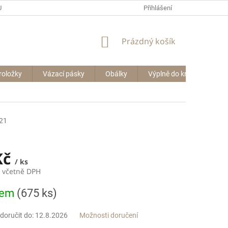
P BIG BAGŮ
Přihlášení
NÁKUPNÍ
Prázdný košík
KOŠÍK
roložky
Vázací pásky
Obálky
Výplně do krabic
Le
21
Kč
/ ks
č včetně DPH
dem
(675 ks)
oručit do:
12.8.2026
Možnosti doručení