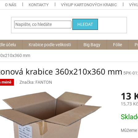
O NÁS
KONTAKTY
VÝKUP KARTONOVÝCH KRABIC
VÝKU
HLEDAT
dle účelu
Krabice podle velikosti
Big Bagy
Fólie
P
360x210x360 mm
tonová krabice 360x210x360 mm
5PK-01
Značka:
FANTON
a méně
13 
15,73 K
Měrná
Skla
cena:
Můžeme d