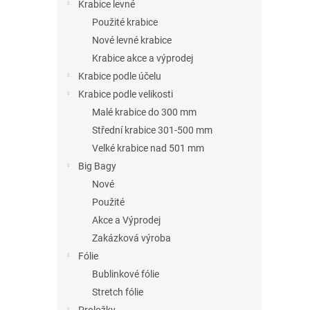
n
Krabice levné
e
Použité krabice
l
Nové levné krabice
Krabice akce a výprodej
Krabice podle účelu
Krabice podle velikosti
Malé krabice do 300 mm
Střední krabice 301-500 mm
Velké krabice nad 501 mm
Big Bagy
Nové
Použité
Akce a Výprodej
Zakázková výroba
Fólie
Bublinkové fólie
Stretch fólie