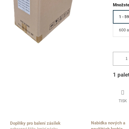
Množste
1 - 5
600 a
1 pale
TISK
Nabídka nových a
Doplňky pro balení zásilek