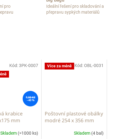
big bagů
ní pro
Ideální řešení pro skladování a
přepravu
přepravu sypkých materiálů
Kód:
3PK-0007
Kód:
OBL-0031
Více za méně
méně
7,50 Kč
–40 %
á krabice
Poštovní plastové obálky
x175 mm
modré 254 x 356 mm
Skladem
(>1000 ks)
Skladem
(4 bal)