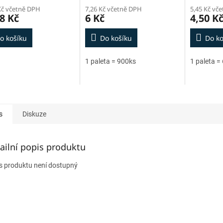
Kč včetně DPH
7,26 Kč včetně DPH
5,45 Kč vč
8 Kč
6 Kč
4,50 K
o košíku
Do košíku
Do ko
1 paleta = 900ks
1 paleta =
s
Diskuze
ailní popis produktu
s produktu není dostupný