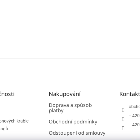
čnosti
Nakupování
Kontak
Doprava a způsob
obch
platby
+ 420
Obchodní podmínky
onových krabic
+ 420
bagů
Odstoupení od smlouvy