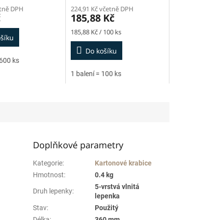
etně DPH
224,91 Kč včetně DPH
č
185,88 Kč
Měrná
185,88 Kč / 100 ks
šíku
cena:
Do košíku
 600 ks
1 balení = 100 ks
Doplňkové parametry
Kategorie
:
Kartonové krabice
Hmotnost
:
0.4 kg
5-vrstvá vlnitá
Druh lepenky
:
lepenka
Stav
:
Použitý
Délka
:
360 mm