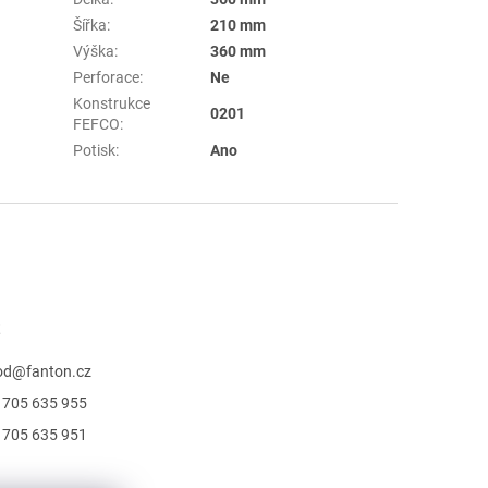
Šířka
:
210 mm
Výška
:
360 mm
Perforace
:
Ne
Konstrukce
0201
FEFCO
:
Potisk
:
Ano
t
od
@
fanton.cz
 705 635 955
 705 635 951