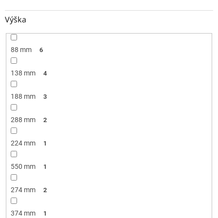
Výška
88 mm
6
138 mm
4
188 mm
3
288 mm
2
224 mm
1
550 mm
1
274 mm
2
374 mm
1