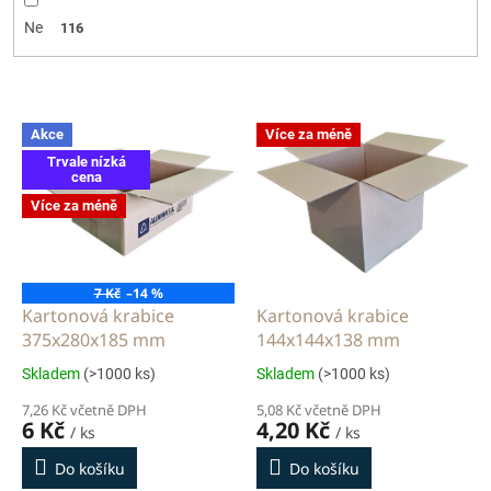
Ne
116
V
Akce
Více za méně
ý
Trvale nízká
p
cena
i
Více za méně
s
p
r
o
7 Kč
–14 %
d
Kartonová krabice
Kartonová krabice
u
375x280x185 mm
144x144x138 mm
k
Skladem
(>1000 ks)
Skladem
(>1000 ks)
t
ů
7,26 Kč včetně DPH
5,08 Kč včetně DPH
6 Kč
4,20 Kč
/ ks
/ ks
Do košíku
Do košíku