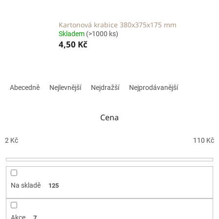
Kartonová krabice 380x375x175 mm
Skladem
(>1000 ks)
4,50 Kč
Ř
a
Abecedně
Nejlevnější
Nejdražší
Nejprodávanější
z
e
n
Cena
í
p
2
Kč
110
Kč
r
o
d
u
Na skladě
125
k
t
ů
Akce
7