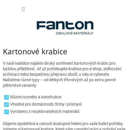
Přejít
NÁKUP
na
obsah
KOŠÍK
Kartonové krabice
V naší nabídce najdete široký sortiment kartonových krabic pro
každou příležitost. Ať už potřebujete krabice pro e-shop, stěhování,
archivaci nebo bezpečnou přepravu zboží, u nás si vyberete.
Nabízíme různé typy – od lehkých třívrstvých až po extra pevné
pětivrstvé varianty.
Různé rozměry a konstrukce
Vhodné pro domácnosti, firmy i průmysl
Vyrobeno z recyklovatelných materiálů
Objevte spolehlivé a cenově dostupné řešení pro vaše balicí potřeby.
Vyberte si kartonové krabice, které vám usnadní práci a ochrání vaše