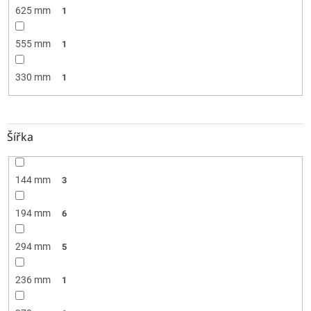
625 mm
1
555 mm
1
330 mm
1
Šířka
144 mm
3
194 mm
6
294 mm
5
236 mm
1