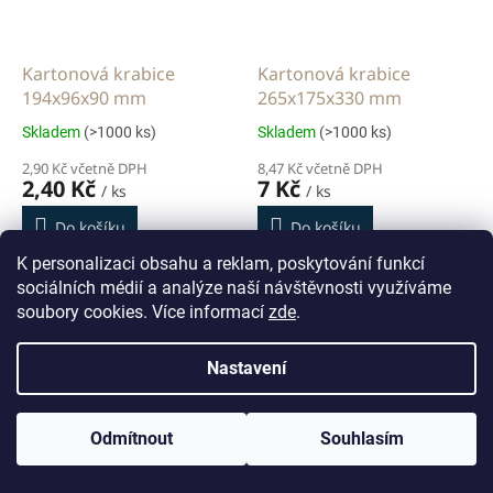
Kartonová krabice
Kartonová krabice
194x96x90 mm
265x175x330 mm
Skladem
(>1000 ks)
Skladem
(>1000 ks)
2,90 Kč včetně DPH
8,47 Kč včetně DPH
2,40 Kč
7 Kč
/ ks
/ ks
Do košíku
Do košíku
K personalizaci obsahu a reklam, poskytování funkcí
1 paleta = 3120 ks
1 paleta = 760 ks
sociálních médií a analýze naší návštěvnosti využíváme
soubory cookies. Více informací
zde
.
Akce
Více za méně
Více za méně
Nastavení
Odmítnout
Souhlasím