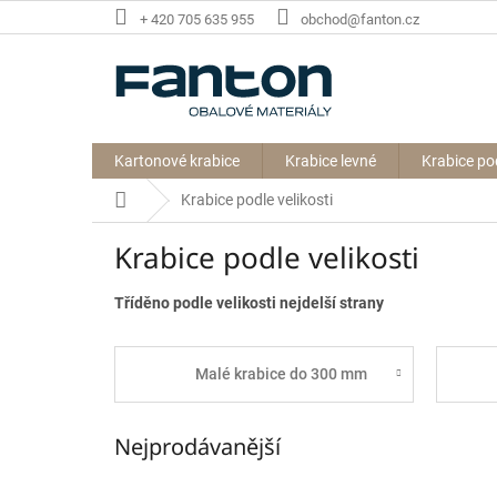
Přejít
+ 420 705 635 955
obchod@fanton.cz
na
obsah
Kartonové krabice
Krabice levné
Krabice po
Domů
Krabice podle velikosti
Krabice podle velikosti
Tříděno podle velikosti nejdelší strany
Malé krabice do 300 mm
Nejprodávanější