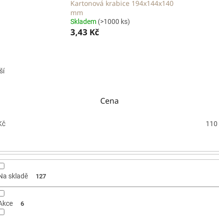
Kartonová krabice 194x144x140
mm
Skladem
(>1000 ks)
3,43 Kč
ší
Cena
Kč
110
Na skladě
127
Akce
6