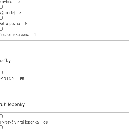
Novinka
2
Výprodej
5
Extra pevná
9
Trvale nízká cena
1
načky
FANTON
98
ruh lepenky
3-vrstvá vlnitá lepenka
68