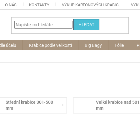
O NÁS
KONTAKTY
VÝKUP KARTONOVÝCH KRABIC
VÝKU
HLEDAT
dle účelu
Krabice podle velikosti
Big Bagy
Fólie
P
Střední krabice 301-500
Velké krabice nad 501
mm
mm