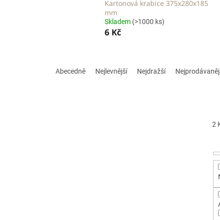
Kartonová krabice 375x280x185
mm
Skladem
(>1000 ks)
6 Kč
Ř
a
Abecedně
Nejlevnější
Nejdražší
Nejprodávaněj
z
e
n
í
p
2
r
o
d
u
k
t
ů