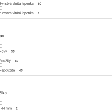
5-vrstvá vlnitá lepenka
60
7-vrstvá vlnitá lepenka
1
av
Nový
35
Použitý
49
Nepoužitá
45
élka
144 mm
2