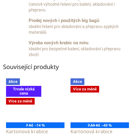
Cenově výhodné řešení pro balení, skladování i
přepravu
Prodej nových i použitých big bagů
Ideální řešení pro skladování a přepravu sypkých
materiálů
Výroba nových krabic na míru
Ideální pro bezpečné balení, skladování i přepravu
zboží
Související produkty
Akce
Akce
Trvale nízká
Více za méně
cena
Více za méně
7 Kč
–14 %
7,50 Kč
–40 %
Kartonová krabice
Kartonová krabice