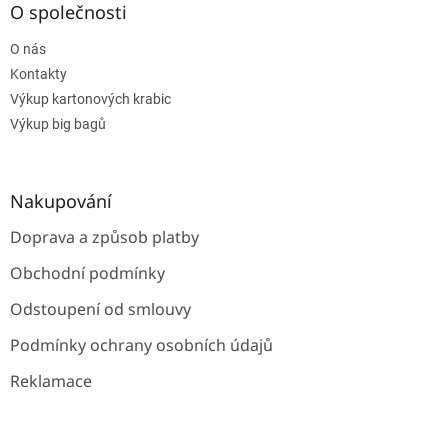
a
O společnosti
t
O nás
í
Kontakty
Výkup kartonových krabic
Výkup big bagů
Nakupování
Doprava a způsob platby
Obchodní podmínky
Odstoupení od smlouvy
Podmínky ochrany osobních údajů
Reklamace