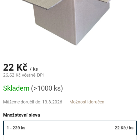
22 Kč
/ ks
26,62 Kč včetně DPH
Měrná
Skladem
(>1000 ks)
cena:
Můžeme doručit do:
13.8.2026
Možnosti doručení
Množstevní sleva
1 - 239 ks
22 Kč
/ ks