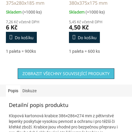
375x280x185 mm
380x375x175 mm
Skladem
(>1000 ks)
Skladem
(>1000 ks)
7,26 Kč včetně DPH
5,45 Kč včetně DPH
6 Kč
4,50 Kč
Do košíku
Do košíku
1 paleta = 900ks
1 paleta = 600 ks
ZOBRAZIT VŠECHNY SOUVISEJÍCÍ PRODUKTY
Popis
Diskuze
Detailní popis produktu
Klopová kartonová krabice 386×286×274 mm z pětivrstvé
lepenky poskytuje vysokou pevnost a ochranu i pro těžší či
křehké zboží. Krabice jsou vhodné pro bezpečnou přepravu i