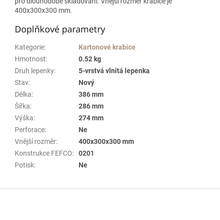
pro dlouhodobé skladování. Vnější rozměr krabice je
400x300x300 mm.
Doplňkové parametry
Kategorie
:
Kartonové krabice
Hmotnost
:
0.52 kg
Druh lepenky
:
5-vrstvá vlnitá lepenka
Stav
:
Nový
Délka
:
386 mm
Šířka
:
286 mm
Výška
:
274 mm
Perforace
:
Ne
Vnější rozměr
:
400x300x300 mm
Konstrukce FEFCO
:
0201
Potisk
:
Ne
Z
á
p