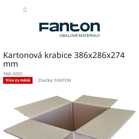
Přejít
NÁKUP
na
obsah
KOŠÍK
Kartonová krabice 386x286x274
mm
5NK-0002
Značka:
FANTON
Více za méně