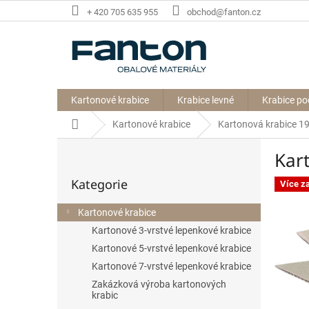
Přejít
+ 420 705 635 955
obchod@fanton.cz
na
obsah
Kartonové krabice
Krabice levné
Krabice po
Domů
Kartonové krabice
Kartonová krabice 
P
Kar
o
Přeskočit
s
Kategorie
kategorie
Více z
t
r
Kartonové krabice
a
Kartonové 3-vrstvé lepenkové krabice
n
n
Kartonové 5-vrstvé lepenkové krabice
í
Kartonové 7-vrstvé lepenkové krabice
p
Zakázková výroba kartonových
a
krabic