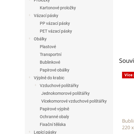
Proložky
Kartonové proložky
Vázací pásky
PP vázací pásky
PET vázací pásky
Obálky
Plastové
Transportní
Souvi
Bublinkové
Papírové obálky
Více
Výplně do krabic
Vzduchové polštářky
Jednokomorové polštářky
Vícekomorové vzduchové polštářky
Papírové výplně
Ochranné obaly
Bubli
Fixační tělíska
220 
Lepící pásky