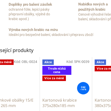
Nabídka nových a
Doplňky pro balení zásilek
použitých krabic
ochranné fólie, lepící pásky
přepravní obálky, výplně do
Cenově výhodné řeše
krabic apod.)
balení, skladování i 
Výroba nových krabic na míru
Ideální pro bezpečné balení, skladování i přepravu zboží
sející produkty
Kód:
OBL-0024
Kód:
5PK-0039
 za méně
Akce
Akce
Trvale nízká
Více za 
cena
Více za méně
7 Kč
–14 %
nkové obálky 15/E
Kartonová krabice
Kartonov
x 265 mm
375x280x185 mm
380x375