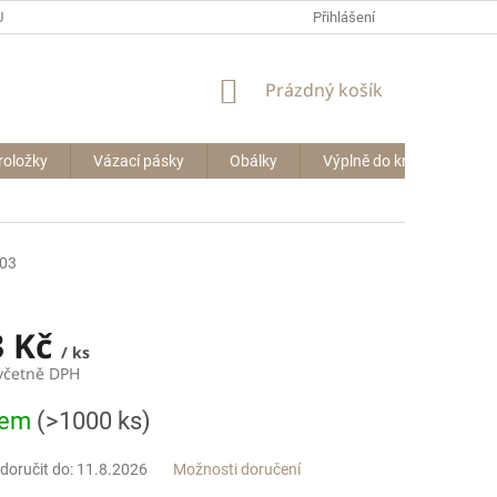
P BIG BAGŮ
Přihlášení
NÁKUPNÍ
Prázdný košík
KOŠÍK
roložky
Vázací pásky
Obálky
Výplně do krabic
Le
03
3 Kč
/ ks
 včetně DPH
dem
(>1000 ks)
oručit do:
11.8.2026
Možnosti doručení