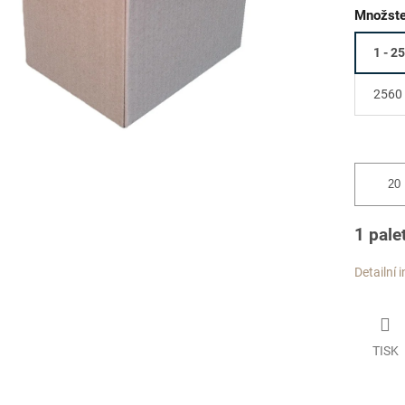
Množste
1 - 2
2560 
1 pale
Detailní 
TISK