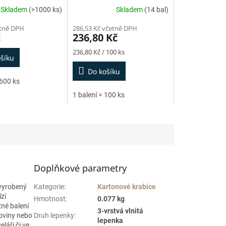
Skladem
(>1000 ks)
Skladem
(14 bal)
etně DPH
286,53 Kč včetně DPH
č
236,80 Kč
Měrná
236,80 Kč / 100 ks
šíku
cena:
Do košíku
 600 ks
1 balení = 100 ks
Doplňkové parametry
 vyrobený
Kategorie
:
Kartonové krabice
zí
Hmotnost
:
0.077 kg
žné balení
3-vrstvá vlnitá
koviny nebo
Druh lepenky
:
lepenka
láři či ve