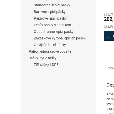
Standardní lepící pásky
Barevné lepící pásky
353,71
292,
Papírové lepící pásky
Lepící pásky s potiskem
Měrná
292,32
cena:
Oboustranné lepící pásky
D
Zakázková výroba lepících pásek
Odvíječe lepící pásky
Palety jednorázové použité
Sáčky, pytle tašky
ZIP sáčky LDPE
Popi
Det
Třív
ze d
vyvá
a exp
hrač