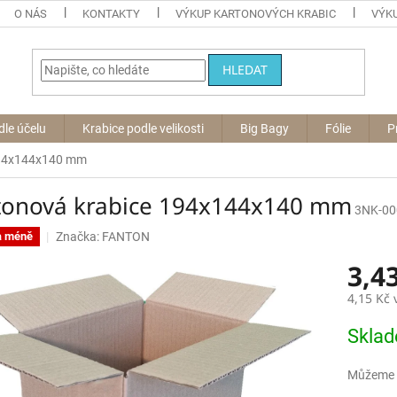
O NÁS
KONTAKTY
VÝKUP KARTONOVÝCH KRABIC
VÝKU
HLEDAT
dle účelu
Krabice podle velikosti
Big Bagy
Fólie
P
194x144x140 mm
tonová krabice 194x144x140 mm
3NK-00
Značka:
FANTON
a méně
3,4
4,15 Kč
Měrná
Skla
cena:
Můžeme d