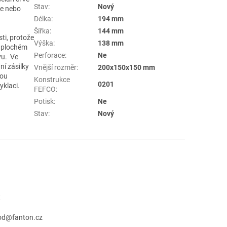
Stav
:
Nový
ce nebo
Délka
:
194 mm
Šířka
:
144 mm
ti, protože
Výška
:
138 mm
v plochém
Perforace
:
Ne
vu. Ve
ní zásilky
Vnější rozměr
:
200x150x150 mm
sou
Konstrukce
0201
yklaci.
FEFCO
:
Potisk
:
Ne
Stav
:
Nový
t
od
@
fanton.cz