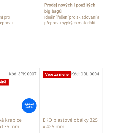
Prodej nových i použitých
big bagů
ní pro
Ideální řešení pro skladování a
přepravu
přepravu sypkých materiálů
Kód:
3PK-0007
Kód:
OBL-0004
Více za méně
méně
7,50 Kč
–40 %
á krabice
EKO plastové obálky 325
x175 mm
x 425 mm