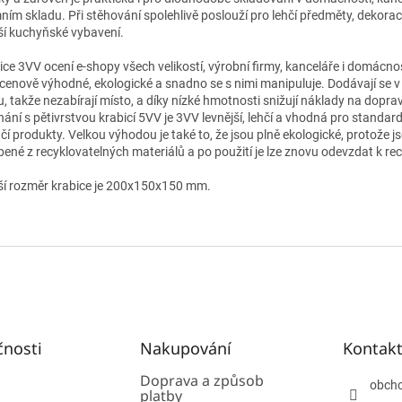
mním skladu. Při stěhování spolehlivě poslouží pro lehčí předměty, dekora
í kuchyňské vybavení.
ice 3VV ocení e‑shopy všech velikostí, výrobní firmy, kanceláře i domácnos
 cenově výhodné, ekologické a snadno se s nimi manipuluje. Dodávají se 
u, takže nezabírají místo, a díky nízké hmotnosti snižují náklady na dopra
nání s pětivrstvou krabicí 5VV je 3VV levnější, lehčí a vhodná pro standard
hčí produkty. Velkou výhodou je také to, že jsou plně ekologické, protože j
bené z recyklovatelných materiálů a po použití je lze znovu odevzdat k rec
ší rozměr krabice je 200x150x150 mm.
čnosti
Nakupování
Kontak
Doprava a způsob
obch
platby