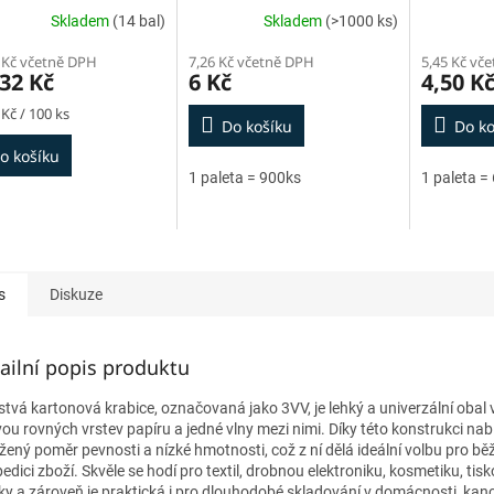
Skladem
(14 bal)
Skladem
(>1000 ks)
 Kč včetně DPH
7,26 Kč včetně DPH
5,45 Kč vč
32 Kč
6 Kč
4,50 K
 Kč / 100 ks
Do košíku
Do ko
o košíku
1 paleta = 900ks
1 paleta =
s
Diskuze
ailní popis produktu
rstvá kartonová krabice, označovaná jako 3VV, je lehký a univerzální obal
vou rovných vrstev papíru a jedné vlny mezi nimi. Díky této konstrukci nabí
žený poměr pevnosti a nízké hmotnosti, což z ní dělá ideální volbu pro bě
edici zboží. Skvěle se hodí pro textil, drobnou elektroniku, kosmetiku, tis
ky a zároveň je praktická i pro dlouhodobé skladování v domácnosti, kance