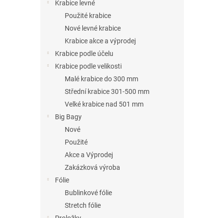
n
Krabice levné
e
Použité krabice
l
Nové levné krabice
Krabice akce a výprodej
Krabice podle účelu
Krabice podle velikosti
Malé krabice do 300 mm
Střední krabice 301-500 mm
Velké krabice nad 501 mm
Big Bagy
Nové
Použité
Akce a Výprodej
Zakázková výroba
Fólie
Bublinkové fólie
Stretch fólie