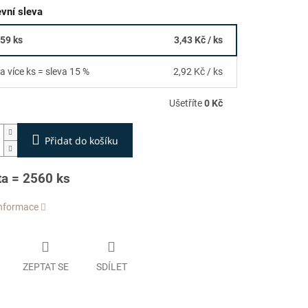
vní sleva
559 ks
3,43 Kč
/ ks
a více ks = sleva 15 %
2,92 Kč
/ ks
Ušetříte
0 Kč
Přidat do košíku
ta = 2560 ks
informace
ZEPTAT SE
SDÍLET