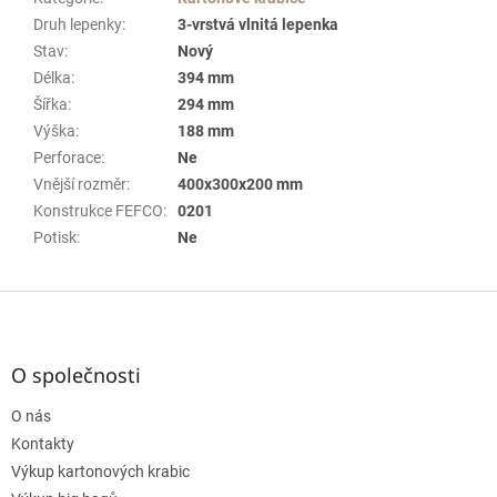
Druh lepenky
:
3-vrstvá vlnitá lepenka
Stav
:
Nový
Délka
:
394 mm
Šířka
:
294 mm
Výška
:
188 mm
Perforace
:
Ne
Vnější rozměr
:
400x300x200 mm
Konstrukce FEFCO
:
0201
Potisk
:
Ne
Z
á
p
a
O společnosti
t
O nás
í
Kontakty
Výkup kartonových krabic