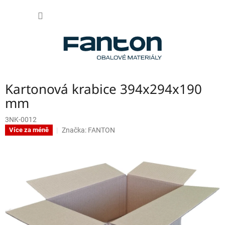
Přejít
NÁKUP
na
obsah
KOŠÍK
Kartonová krabice 394x294x190
mm
3NK-0012
Značka:
FANTON
Více za méně