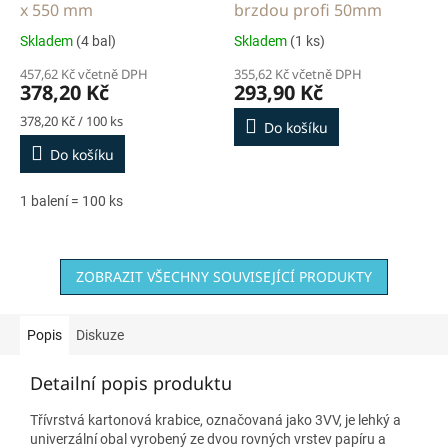
x 550 mm
brzdou profi 50mm
Skladem
(4 bal)
Skladem
(1 ks)
457,62 Kč včetně DPH
355,62 Kč včetně DPH
378,20 Kč
293,90 Kč
Měrná
378,20 Kč / 100 ks
Do košíku
cena:
Do košíku
1 balení = 100 ks
ZOBRAZIT VŠECHNY SOUVISEJÍCÍ PRODUKTY
Popis
Diskuze
Detailní popis produktu
Třívrstvá kartonová krabice, označovaná jako 3VV, je lehký a
univerzální obal vyrobený ze dvou rovných vrstev papíru a