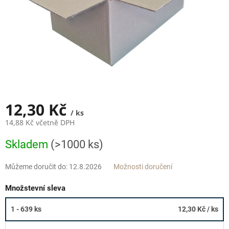
12,30 Kč
/ ks
14,88 Kč včetně DPH
Měrná
Skladem
(>1000 ks)
cena:
Můžeme doručit do:
12.8.2026
Možnosti doručení
Množstevní sleva
1 - 639 ks
12,30 Kč
/ ks