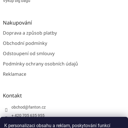
Výkup big bagů
Nakupování
Doprava a způsob platby
Obchodní podmínky
Odstoupení od smlouvy
Podmínky ochrany osobních údajů
Reklamace
Kontakt
obchod
@
fanton.cz
+ 420 705 635 955
+ 420 705 635 951
K personalizaci obsahu a reklam, poskytování funkcí