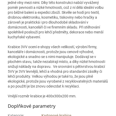
jedné vlny mezi nimi. Díky této konstrukci nabízí vyvážený
poměr pevnosti a nízké hmotnosti, což z ní dělá ideální volbu
pro běžné balení a expedici zboží. Skvěle se hodí pro textil,
drobnou elektroniku, kosmetiku, tiskoviny nebo hračky a
zároveň je praktická i pro dlouhodobé skladování v
domácnosti, kanceláři či ve firemním skladu. Při stěhování
spolehlivě poslouží pro lehčí předměty, dekorace nebo menší
kuchyňské vybavení.
Krabice 3VV ocení e‑shopy všech velikostí, výrobní firmy,
kanceláře i domácnosti, protože jsou cenově výhodné,
ekologické a snadno se s nimi manipuluje. Dodávají se v
plochém stavu, takže nezabírají místo, a díky nízké hmotnosti
snižují náklady na dopravu. Ve srovnání s pětivrstvou krabicí
5VV je 3VV levnější, lehčí a vhodná pro standardní zásilky či
lehčí produkty. Velkou výhodou je také to, že jsou plně
ekologické, protože jsou vyrobené z recyklovatelných materiálů
a po použití je lze znovu odevzdat k recyklaci.
Vnější rozměr krabice je 400x300x200 mm.
Doplňkové parametry
Kategorie
:
Kartonové krabice