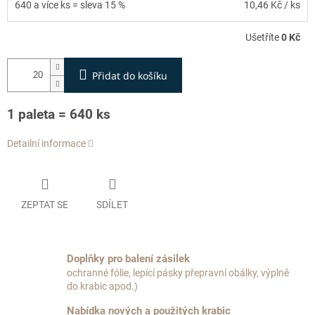
640 a více ks = sleva 15 %
10,46 Kč
/ ks
Ušetříte
0 Kč
Přidat do košíku
1 paleta = 640 ks
Detailní informace
ZEPTAT SE
SDÍLET
Doplňky pro balení zásilek
ochranné fólie, lepící pásky přepravní obálky, výplně
do krabic apod.)
Nabídka nových a použitých krabic