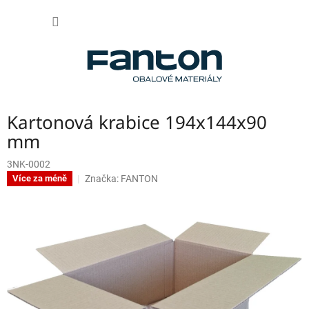
Přejít
NÁKUP
na
obsah
KOŠÍK
Kartonová krabice 194x144x90
mm
3NK-0002
Značka:
FANTON
Více za méně