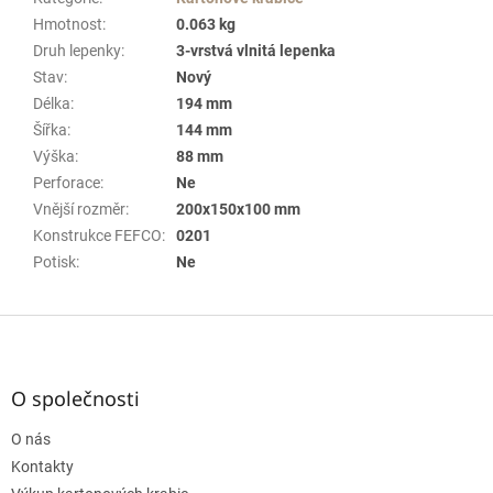
Hmotnost
:
0.063 kg
Druh lepenky
:
3-vrstvá vlnitá lepenka
Stav
:
Nový
Délka
:
194 mm
Šířka
:
144 mm
Výška
:
88 mm
Perforace
:
Ne
Vnější rozměr
:
200x150x100 mm
Konstrukce FEFCO
:
0201
Potisk
:
Ne
Z
á
p
a
O společnosti
t
O nás
í
Kontakty