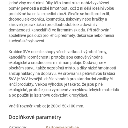
jedné vlny mezi nimi. Díky této konstrukci nabízí vyvážený
poměr pevnosti a nízké hmotnosti, což z ní dělá ideální volbu
pro běžné balení a expedici zboží. Skvěle se hodí pro textil,
drobnou elektroniku, kosmetiku, tiskoviny nebo hračky a
zároveň je praktická i pro dlouhodobé skladování v
domácnosti, kanceláři či ve firemním skladu. Při stěhování
spolehlivě poslouží pro lehčí předměty, dekorace nebo menší
kuchyňské vybavení.
Krabice 3VV ocení e‑shopy všech velikostí, výrobní firmy,
kanceláře i domácnosti, protože jsou cenově výhodné,
ekologické a snadno se s nimi manipuluje. Dodávají se v
plochém stavu, takže nezabírají místo, a díky nízké hmotnosti
snižují náklady na dopravu. Ve srovnání s pětivrstvou krabicí
5VV je 3VV levnější, lehčí a vhodná pro standardní zásilky či
lehčí produkty. Velkou výhodou je také to, že jsou plně
ekologické, protože jsou vyrobené z recyklovatelných materiálů
a po použití je lze znovu odevzdat k recyklaci.
Vnější rozměr krabice je 200x150x100 mm.
Doplňkové parametry
Kategorie
:
Kartonové krabice