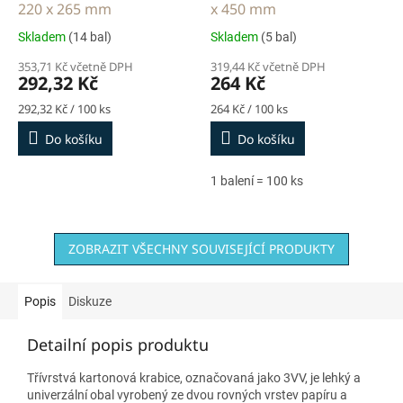
220 x 265 mm
x 450 mm
Skladem
(14 bal)
Skladem
(5 bal)
353,71 Kč včetně DPH
319,44 Kč včetně DPH
292,32 Kč
264 Kč
Měrná
Měrná
292,32 Kč / 100 ks
264 Kč / 100 ks
cena:
cena:
Do košíku
Do košíku
1 balení = 100 ks
ZOBRAZIT VŠECHNY SOUVISEJÍCÍ PRODUKTY
Popis
Diskuze
Detailní popis produktu
Třívrstvá kartonová krabice, označovaná jako 3VV, je lehký a
univerzální obal vyrobený ze dvou rovných vrstev papíru a