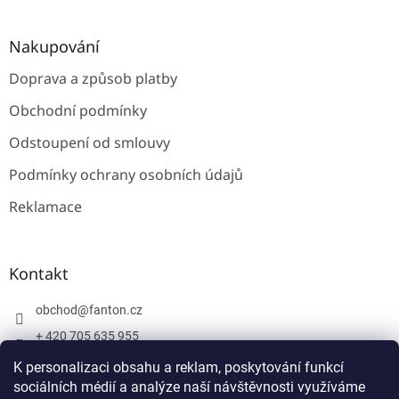
Nakupování
Doprava a způsob platby
Obchodní podmínky
Odstoupení od smlouvy
Podmínky ochrany osobních údajů
Reklamace
Kontakt
obchod
@
fanton.cz
+ 420 705 635 955
+ 420 705 635 951
K personalizaci obsahu a reklam, poskytování funkcí
sociálních médií a analýze naší návštěvnosti využíváme