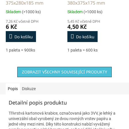
375x280x185 mm
380x375x175 mm
Skladem
(>1000 ks)
Skladem
(>1000 ks)
7,26 Kč včetně DPH
5,45 Kč včetně DPH
6 Kč
4,50 Kč
Do košíku
Do košíku
1 paleta = 900ks
1 paleta = 600 ks
ZOBRAZIT VŠECHNY SOUVISEJÍCÍ PRODUKTY
Popis
Diskuze
Detailní popis produktu
Třívrstvá kartonová krabice, označovaná jako 3VV, je lehký a
univerzální obal vyrobený ze dvou rovných vrstev papíru a
jedné vlny mezi nimi. Díky této konstrukci nabízí vyvážený