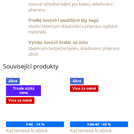
Cenově výhodné řešení pro balení, skladování i
přepravu
Prodej nových i použitých big bagů
Ideální řešení pro skladování a přepravu sypkých
materiálů
Výroba nových krabic na míru
Ideální pro bezpečné balení, skladování i přepravu
zboží
Související produkty
Akce
Akce
Trvale nízká
Více za méně
cena
Více za méně
7 Kč
–14 %
7,50 Kč
–40 %
Kartonová krabice
Kartonová krabice