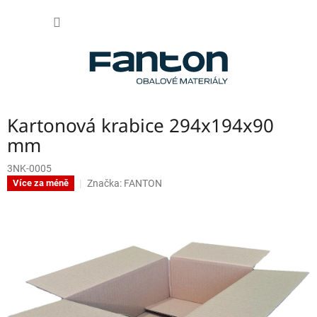
Přejít
NÁKUP
na
obsah
KOŠÍK
Kartonová krabice 294x194x90
mm
3NK-0005
Značka:
FANTON
Více za méně