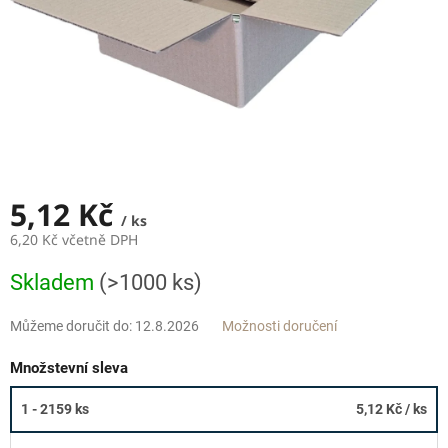
5,12 Kč
/ ks
6,20 Kč včetně DPH
Měrná
Skladem
(>1000 ks)
cena:
Můžeme doručit do:
12.8.2026
Možnosti doručení
Množstevní sleva
1 - 2159 ks
5,12 Kč
/ ks