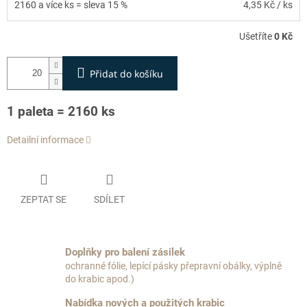
2160 a více ks = sleva 15 %
4,35 Kč
/ ks
Ušetříte
0 Kč
Přidat do košíku
1 paleta = 2160 ks
Detailní informace
ZEPTAT SE
SDÍLET
Doplňky pro balení zásilek
ochranné fólie, lepící pásky přepravní obálky, výplně
do krabic apod.)
Nabídka nových a použitých krabic