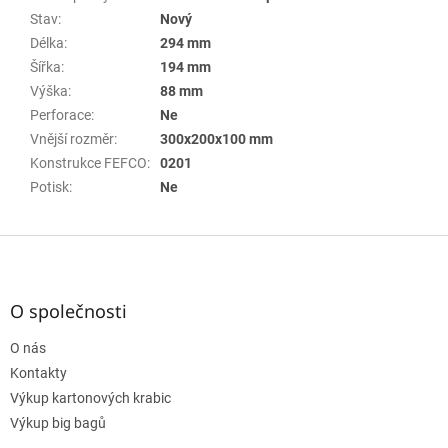
Stav
:
Nový
Délka
:
294 mm
Šířka
:
194 mm
Výška
:
88 mm
Perforace
:
Ne
Vnější rozměr
:
300x200x100 mm
Konstrukce FEFCO
:
0201
Potisk
:
Ne
Z
á
p
a
O společnosti
t
O nás
í
Kontakty
Výkup kartonových krabic
Výkup big bagů