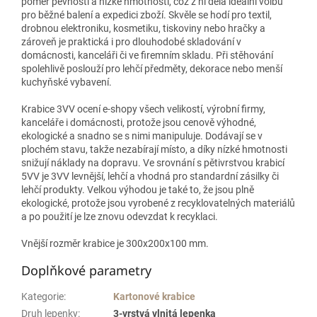
poměr pevnosti a nízké hmotnosti, což z ní dělá ideální volbu
pro běžné balení a expedici zboží. Skvěle se hodí pro textil,
drobnou elektroniku, kosmetiku, tiskoviny nebo hračky a
zároveň je praktická i pro dlouhodobé skladování v
domácnosti, kanceláři či ve firemním skladu. Při stěhování
spolehlivě poslouží pro lehčí předměty, dekorace nebo menší
kuchyňské vybavení.
Krabice 3VV ocení e‑shopy všech velikostí, výrobní firmy,
kanceláře i domácnosti, protože jsou cenově výhodné,
ekologické a snadno se s nimi manipuluje. Dodávají se v
plochém stavu, takže nezabírají místo, a díky nízké hmotnosti
snižují náklady na dopravu. Ve srovnání s pětivrstvou krabicí
5VV je 3VV levnější, lehčí a vhodná pro standardní zásilky či
lehčí produkty. Velkou výhodou je také to, že jsou plně
ekologické, protože jsou vyrobené z recyklovatelných materiálů
a po použití je lze znovu odevzdat k recyklaci.
Vnější rozměr krabice je 300x200x100 mm.
Doplňkové parametry
Kategorie
:
Kartonové krabice
Druh lepenky
:
3-vrstvá vlnitá lepenka