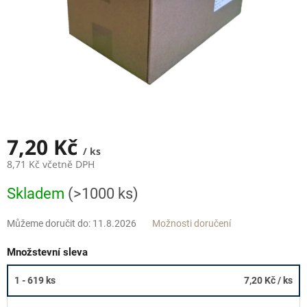
7,20 Kč
/ ks
8,71 Kč včetně DPH
Měrná
Skladem
(>1000 ks)
cena:
Můžeme doručit do:
11.8.2026
Možnosti doručení
Množstevní sleva
1 - 619 ks
7,20 Kč
/ ks