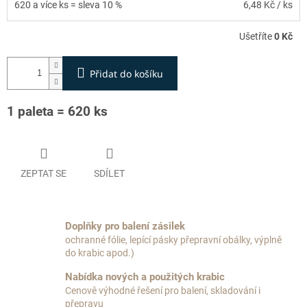
620 a více ks = sleva 10 %
6,48 Kč
/ ks
Ušetříte
0 Kč
Přidat do košíku
1 paleta = 620 ks
ZEPTAT SE
SDÍLET
Doplňky pro balení zásilek
ochranné fólie, lepící pásky přepravní obálky, výplně
do krabic apod.)
Nabídka nových a použitých krabic
Cenově výhodné řešení pro balení, skladování i
přepravu