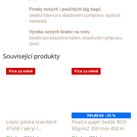
Prodej nových i použitých big bagů
Ideální řešení pro skladování a přepravu sypkých
materiálů
Výroba nových krabic na míru
Ideální pro bezpečné balení, skladování i přepravu
zboží
Související produkty
Více za méně
Více za méně
701,80 Kč
–25 %
Lepící páska standard
Fixační papír šedák BOX
47x58 / akryl /
90g/m2 350 mm 450 m
transparent