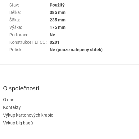
Stav
:
Použitý
Délka
:
385 mm
Šířka
:
235 mm
Výška
:
175 mm
Perforace
:
Ne
Konstrukce FEFCO
:
0201
Potisk
:
Ne (pouze nalepený štítek)
Z
á
p
a
O společnosti
t
O nás
í
Kontakty
Výkup kartonových krabic
Výkup big bagů