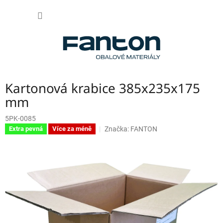
Přejít
NÁKUP
na
obsah
KOŠÍK
Kartonová krabice 385x235x175
mm
5PK-0085
Značka:
FANTON
Extra pevná
Více za méně