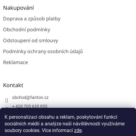
Nakupování
Doprava a způsob platby
Obchodní podmínky
Odstoupení od smlouvy
Podmínky ochrany osobních údajů
Reklamace
Kontakt
obchod
@
fanton.cz
+ 420 705 635 955
+ 420 705 635 951
K personalizaci obsahu a reklam, poskytování funkcí
sociálních médií a analýze naší návštěvnosti využíváme
soubory cookies. Více informací
zde
.