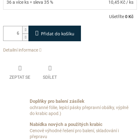
36 a více ks = sleva 35 %
10,45 Kč
/ ks
Ušetříte
0 Kč
Přidat do košíku
Detailní informace
ZEPTAT SE
SDÍLET
Doplňky pro balení zásilek
ochranné fólie, lepící pásky přepravní obálky, výplně
do krabic apod.)
Nabídka nových a použitých krabic
Cenově výhodné řešení pro balení, skladování i
přepravu