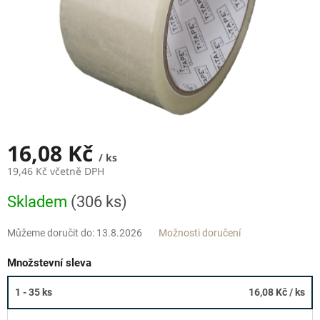
16,08 Kč
/ ks
19,46 Kč včetně DPH
Měrná
Skladem
(306 ks)
cena:
Můžeme doručit do:
13.8.2026
Možnosti doručení
Množstevní sleva
1 - 35 ks
16,08 Kč
/ ks