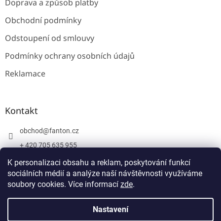
Doprava a způsob platby
Obchodní podmínky
Odstoupení od smlouvy
Podmínky ochrany osobních údajů
Reklamace
Kontakt
obchod
@
fanton.cz
+ 420 705 635 955
+ 420 705 635 951
K personalizaci obsahu a reklam, poskytování funkcí
sociálních médií a analýze naší návštěvnosti využíváme
soubory cookies. Více informací
zde
.
Vytvořil Shoptet
Nastavení