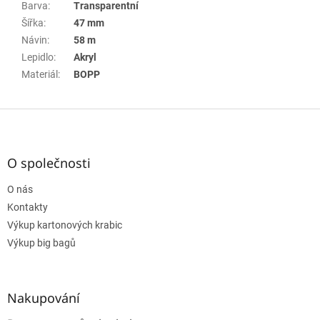
Barva
:
Transparentní
Šířka
:
47 mm
Návin
:
58 m
Lepidlo
:
Akryl
Materiál
:
BOPP
Z
á
p
a
O společnosti
t
O nás
í
Kontakty
Výkup kartonových krabic
Výkup big bagů
Nakupování