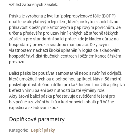
vzhled zabalených zásilek.
Páska je vyrobena z kvalitní polypropylenové fólie (BOPP)
opatřené akrylátovým lepidlem, které poskytuje spolehlivou
přilnavost k běžným kartonovým a papírovým povrchům. Je
určena především pro uzavírání lehkých až středně těžkých
zásilek a pro standardní balicí práce, kde je kladen důraz na
hospodárný provoz a snadnou manipulaci. Díky svým
vlastnostem nachází široké uplatnění v logistice, skladovém
hospodářství, distribučních centrech i běžném kancelářském
provozu.
Balicí pásku lze používat samostatně nebo s ručními odvíječi,
které umožňují rychlou a pohodlnou aplikaci. Návin 58 metrů
poskytuje dostatečnou délku pro každodenní použití a přispívá
k efektivnímu balení bez nutnosti časté výměny role.
Akrylátová balicí páska představuje osvědčené řešení pro
bezpečné uzavírání balíků a kartonových obalů při běžné
expedici a skladování zboží.
Doplňkové parametry
Kategorie
:
Lepící pásky