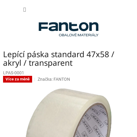
Přejít
NÁKUP
na
obsah
KOŠÍK
Lepící páska standard 47x58 /
akryl / transparent
LPAS-0001
Značka:
FANTON
Více za méně