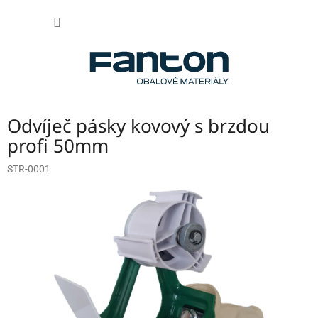
Přejít
NÁKUP
na
obsah
KOŠÍK
Odvíječ pásky kovový s brzdou
profi 50mm
STR-0001