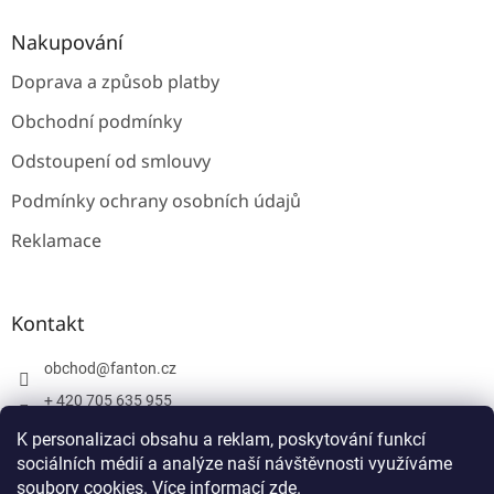
Nakupování
Doprava a způsob platby
Obchodní podmínky
Odstoupení od smlouvy
Podmínky ochrany osobních údajů
Reklamace
Kontakt
obchod
@
fanton.cz
+ 420 705 635 955
+ 420 705 635 951
K personalizaci obsahu a reklam, poskytování funkcí
sociálních médií a analýze naší návštěvnosti využíváme
soubory cookies. Více informací
zde
.