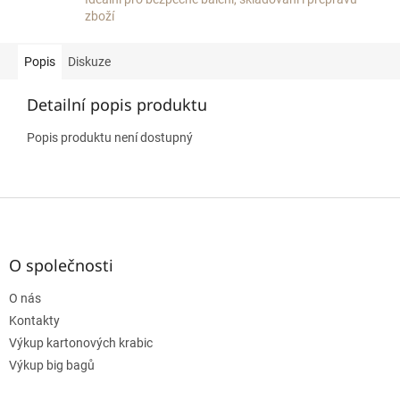
zboží
Popis
Diskuze
Detailní popis produktu
Popis produktu není dostupný
Z
á
p
a
O společnosti
t
O nás
í
Kontakty
Výkup kartonových krabic
Výkup big bagů