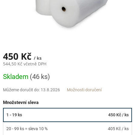
450 Kč
/ ks
544,50 Kč včetně DPH
Měrná
Skladem
(46 ks)
cena:
Můžeme doručit do:
13.8.2026
Možnosti doručení
Množstevní sleva
1 - 19 ks
450 Kč
/ ks
20 - 99 ks = sleva 10 %
405 Kč
/ ks