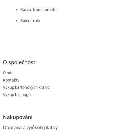
Barva: transparentní
Balení: role
Z
á
p
a
O společnosti
t
O nás
í
Kontakty
Výkup kartonových krabic
Výkup big bagů
Nakupování
Doprava a způsob platby