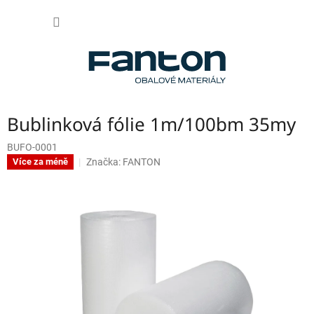
Přejít
NÁKUP
na
obsah
KOŠÍK
Bublinková fólie 1m/100bm 35my
BUFO-0001
Značka:
FANTON
Více za méně