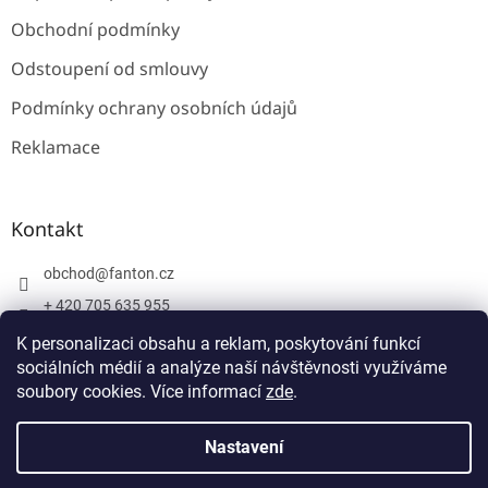
Obchodní podmínky
Odstoupení od smlouvy
Podmínky ochrany osobních údajů
Reklamace
Kontakt
obchod
@
fanton.cz
+ 420 705 635 955
+ 420 705 635 951
K personalizaci obsahu a reklam, poskytování funkcí
sociálních médií a analýze naší návštěvnosti využíváme
soubory cookies. Více informací
zde
.
Vytvořil Shoptet
Nastavení