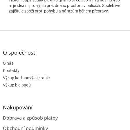
Fixační papír šedák BOX 70 g/m² o šířce 350 mm a návinu 450
m je ideální pro výplň prázdného prostoru v balících. Spolehlivě
zajišťuje zboží proti pohybu a nárazům během přepravy.
Z
á
p
a
O společnosti
t
O nás
í
Kontakty
Výkup kartonových krabic
Výkup big bagů
Nakupování
Doprava a způsob platby
Obchodní podmínky