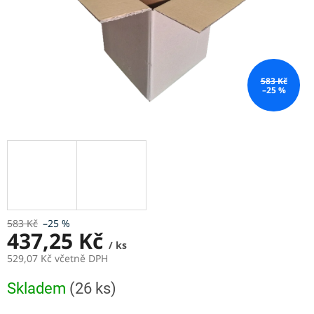
583 Kč
–25 %
583 Kč
–25 %
437,25 Kč
/ ks
529,07 Kč včetně DPH
Měrná
Skladem
(26 ks)
cena: