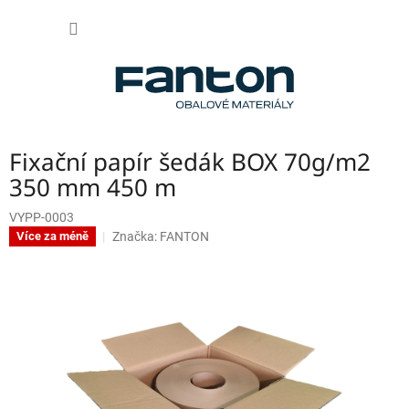
Přejít
NÁKUP
na
obsah
KOŠÍK
Fixační papír šedák BOX 70g/m2
350 mm 450 m
VYPP-0003
Značka:
FANTON
Více za méně