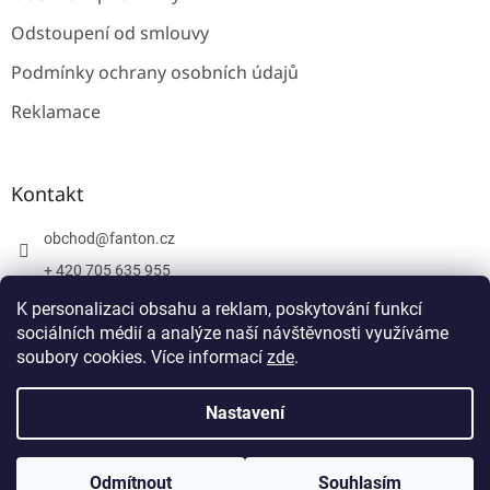
Odstoupení od smlouvy
Podmínky ochrany osobních údajů
Reklamace
Kontakt
obchod
@
fanton.cz
+ 420 705 635 955
+ 420 705 635 951
K personalizaci obsahu a reklam, poskytování funkcí
sociálních médií a analýze naší návštěvnosti využíváme
soubory cookies. Více informací
zde
.
Vytvořil Shoptet
Nastavení
Copyright 2026
Fanton
. Všechna práva vyhrazena.
Upravit
Odmítnout
Souhlasím
nastavení cookies