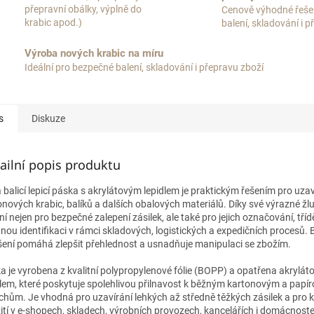
přepravní obálky, výplně do
Cenově výhodné řeše
krabic apod.)
balení, skladování i 
Výroba nových krabic na míru
Ideální pro bezpečné balení, skladování i přepravu zboží
s
Diskuze
ailní popis produktu
á balicí lepicí páska s akrylátovým lepidlem je praktickým řešením pro uzav
onových krabic, balíků a dalších obalových materiálů. Díky své výrazné žlu
ní nejen pro bezpečné zalepení zásilek, ale také pro jejich označování, tříd
nou identifikaci v rámci skladových, logistických a expedičních procesů.
išení pomáhá zlepšit přehlednost a usnadňuje manipulaci se zbožím.
a je vyrobena z kvalitní polypropylenové fólie (BOPP) a opatřena akrylá
dlem, které poskytuje spolehlivou přilnavost k běžným kartonovým a papí
chům. Je vhodná pro uzavírání lehkých až středně těžkých zásilek a pro
ití v e-shopech, skladech, výrobních provozech, kancelářích i domácnost