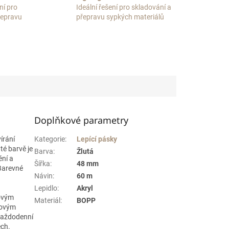
ní pro
Ideální řešení pro skladování a
přepravu
přepravu sypkých materiálů
Doplňkové parametry
írání
Kategorie
:
Lepící pásky
té barvě je
Barva
:
Žlutá
ění a
Šířka
:
48 mm
 Barevné
Návin
:
60 m
Lepidlo
:
Akryl
tovým
Materiál
:
BOPP
rovým
 každodenní
ech.