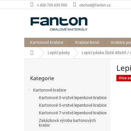
Přejít
+ 420 705 635 955
obchod@fanton.cz
na
obsah
Kartonové krabice
Krabice levné
Krabice po
Domů
Lepící pásky
Lepící páska žlutá 48x60 / 
P
Lepí
o
Přeskočit
s
Kategorie
kategorie
Více z
t
r
Kartonové krabice
a
Kartonové 3-vrstvé lepenkové krabice
n
n
Kartonové 5-vrstvé lepenkové krabice
í
Kartonové 7-vrstvé lepenkové krabice
p
Zakázková výroba kartonových
a
krabic