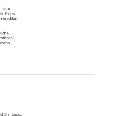
0 metrů
ole. Pásku
é urychlují
ilek a
 zalepení
aleného
t
od
@
fanton.cz