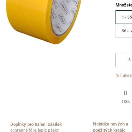
Množste
1 - 35
36 a 
Detailní 
TISK
Nabídka nových a
Doplňky pro balení zásilek
použitých krabic
ochranné fólie, lepící pásky