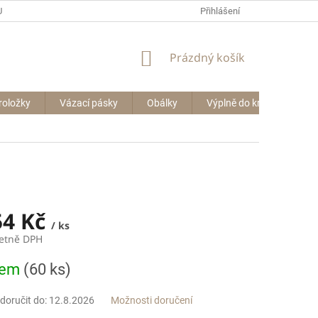
P BIG BAGŮ
Přihlášení
NÁKUPNÍ
Prázdný košík
KOŠÍK
roložky
Vázací pásky
Obálky
Výplně do krabic
Le
54 Kč
/ ks
četně DPH
dem
(60 ks)
oručit do:
12.8.2026
Možnosti doručení