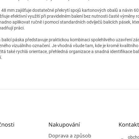
a 48 mm zajišťuje dostatečné překrytí spojů kartonových obalů a návin 6
ňuje efektivní využití při pravidelném balení bez nutnosti časté výměny r
snadno aplikovat ručně i pomocí standardních odvíječů balicích pásek, kter
nadňují práci.
á balicí páska představuje praktickou kombinaci spolehlivého uzavření zás
zného vizuálního označení. Je vhodná všude tam, kde je kromě kvalitního
žitá také rychlá orientace, přehledná organizace a snadná identifikace b
í.
čnosti
Nakupování
Kontak
Doprava a způsob
obch