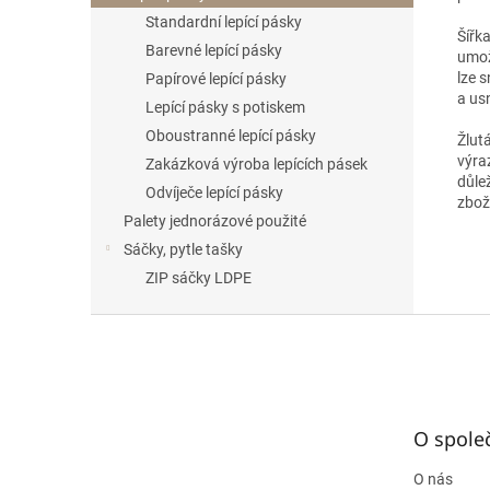
Standardní lepící pásky
Šířk
Barevné lepící pásky
umož
lze 
Papírové lepící pásky
a us
Lepící pásky s potiskem
Oboustranné lepící pásky
Žlut
výra
Zakázková výroba lepících pásek
důle
Odvíječe lepící pásky
zbož
Palety jednorázové použité
Sáčky, pytle tašky
ZIP sáčky LDPE
Z
á
p
a
t
O spole
í
O nás