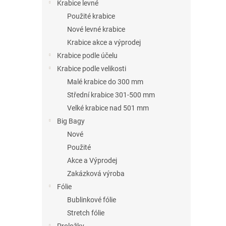
n
Krabice levné
e
Použité krabice
l
Nové levné krabice
Krabice akce a výprodej
Krabice podle účelu
Krabice podle velikosti
Malé krabice do 300 mm
Střední krabice 301-500 mm
Velké krabice nad 501 mm
Big Bagy
Nové
Použité
Akce a Výprodej
Zakázková výroba
Fólie
Bublinkové fólie
Stretch fólie