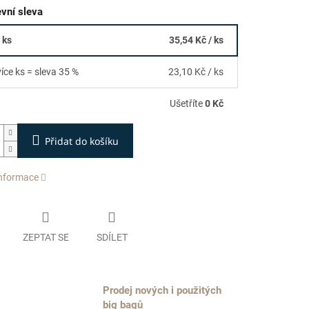
vní sleva
 ks
35,54 Kč
/ ks
více ks = sleva 35 %
23,10 Kč
/ ks
Ušetříte
0 Kč
Přidat do košíku
informace
ZEPTAT SE
SDÍLET
Prodej nových i použitých
big bagů