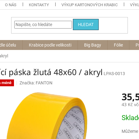
O NÁS
KONTAKTY
VÝKUP KARTONOVÝCH KRABIC
VÝKU
HLEDAT
dle účelu
Krabice podle velikosti
Big Bagy
Fólie
P
akryl
cí páska žlutá 48x60 / akryl
LPAS-0013
Značka:
FANTON
a méně
35,
43 Kč v
Měrná
Skla
cena:
Můžeme d