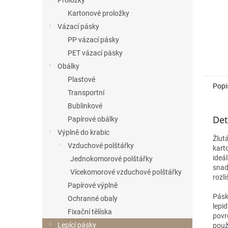
Proložky
Kartonové proložky
Vázací pásky
PP vázací pásky
PET vázací pásky
Obálky
Plastové
Popi
Transportní
Bublinkové
Det
Papírové obálky
Výplně do krabic
Žlut
Vzduchové polštářky
kart
ideál
Jednokomorové polštářky
snad
Vícekomorové vzduchové polštářky
rozl
Papírové výplně
Pásk
Ochranné obaly
lepi
Fixační tělíska
povr
Lepící pásky
použ