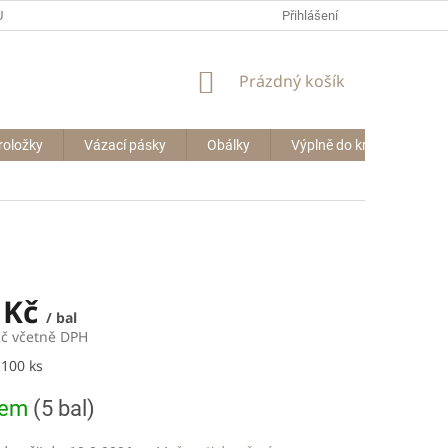
P BIG BAGŮ
Přihlášení
NÁKUPNÍ
Prázdný košík
KOŠÍK
roložky
Vázací pásky
Obálky
Výplně do krabic
Le
 Kč
/ bal
Kč včetně DPH
 100 ks
dem
(5 bal)