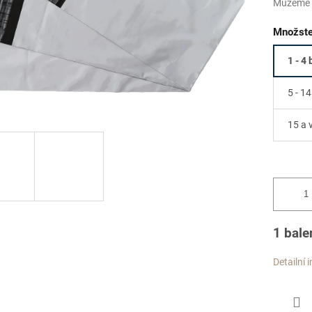
Můžeme d
Množste
1 - 4 
5 - 14
15 a 
1 bale
Detailní 