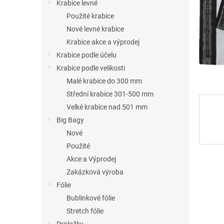
n
Krabice levné
e
Použité krabice
l
Nové levné krabice
Krabice akce a výprodej
Krabice podle účelu
Krabice podle velikosti
Malé krabice do 300 mm
Střední krabice 301-500 mm
Velké krabice nad 501 mm
Big Bagy
Nové
Použité
Akce a Výprodej
Zakázková výroba
Fólie
Bublinkové fólie
Stretch fólie