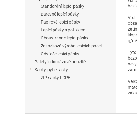
bez 
Standardní lepící pásky
Barevné lepící pásky
Vrch
Papírové lepící pásky
obsa
zatí
Lepící pásky s potiskem
klop
Oboustranné lepící pásky
g/m²,
Zakázková výroba lepících pásek
Tyto 
Odvíječe lepící pásky
bezp
Palety jednorázové použité
nevy
záro
Sáčky, pytle tašky
ZIP sáčky LDPE
Velk
mater
zákaz
Z
á
p
a