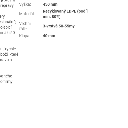
Výška
:
450 mm
přepravy.
Recyklovaný LDPE (podíl
Materiál
:
erý
min. 80%)
esionálně,
Vrchní
3-vrstvá 50-55my
olepicí
fólie
:
amáži 50
Klopa
:
40 mm
ují rychle,
boží, které
pravu a
ovaného
o firmy i