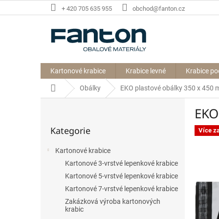
Přejít
+ 420 705 635 955
obchod@fanton.cz
na
obsah
Kartonové krabice
Krabice levné
Krabice po
Domů
Obálky
EKO plastové obálky 350 x 450
P
EKO
o
Přeskočit
s
Kategorie
kategorie
Více z
t
r
Kartonové krabice
a
Kartonové 3-vrstvé lepenkové krabice
n
n
Kartonové 5-vrstvé lepenkové krabice
í
Kartonové 7-vrstvé lepenkové krabice
p
Zakázková výroba kartonových
a
krabic