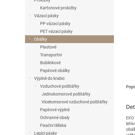
Proložky
Kartonové proložky
Vázací pásky
PP vázací pásky
PET vázací pásky
Obálky
Plastové
Transportní
Bublinkové
Papírové obálky
Výplně do krabic
Vzduchové polštářky
Popi
Jednokomorové polštářky
Vícekomorové vzduchové polštářky
Det
Papírové výplně
Ochranné obaly
EKO 
lehk
Fixační tělíska
obál
Lepící pásky
vidit