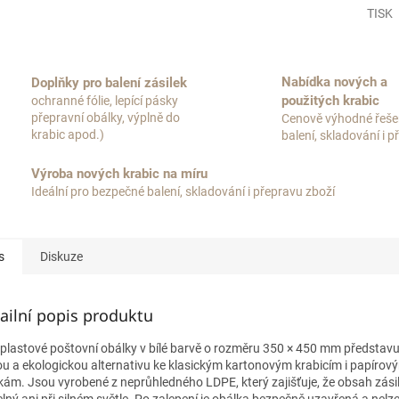
TISK
Nabídka nových a
Doplňky pro balení zásilek
použitých krabic
ochranné fólie, lepící pásky
přepravní obálky, výplně do
Cenově výhodné řeše
krabic apod.)
balení, skladování i 
Výroba nových krabic na míru
Ideální pro bezpečné balení, skladování i přepravu zboží
s
Diskuze
ailní popis produktu
plastové poštovní obálky v bílé barvě o rozměru 350 × 450 mm představu
ou a ekologickou alternativu ke klasickým kartonovým krabicím i papírov
kám. Jsou vyrobené z neprůhledného LDPE, který zajišťuje, že obsah zásil
elný ani při silném světle. Po zalepení je obálka bezpečně uzavřená a nelze 