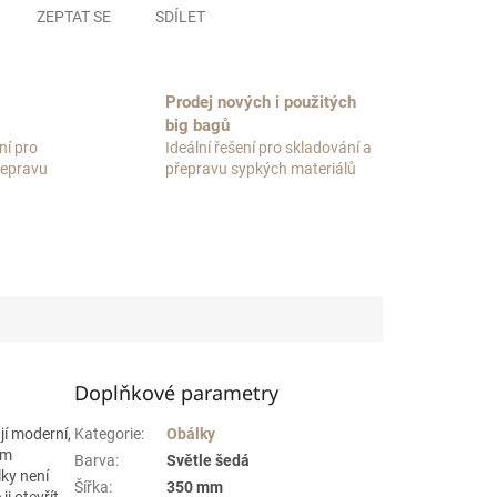
ZEPTAT SE
SDÍLET
Prodej nových i použitých
big bagů
ní pro
Ideální řešení pro skladování a
přepravu
přepravu sypkých materiálů
Doplňkové parametry
jí moderní,
Kategorie
:
Obálky
ým
Barva
:
Světle šedá
ky není
Šířka
:
350 mm
ji otevřít