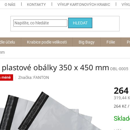
O NÁS
KONTAKTY
VÝKUP KARTONOVÝCH KRABIC
VÝKU
HLEDAT
dle účelu
Krabice podle velikosti
Big Bagy
Fólie
P
 mm
 plastové obálky 350 x 450 mm
OBL-0005
Značka:
FANTON
a méně
264
319,44 
Měrná
264 Kč /
cena:
Skla