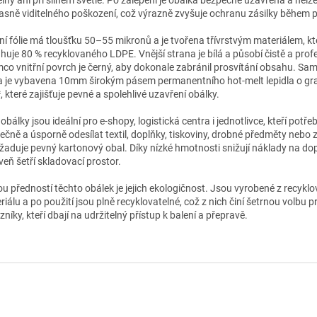
jasně viditelného poškození, což výrazně zvyšuje ochranu zásilky během 
ní fólie má tloušťku 50–55 mikronů a je tvořena třívrstvým materiálem, kt
huje 80 % recyklovaného LDPE. Vnější strana je bílá a působí čistě a prof
mco vnitřní povrch je černý, aby dokonale zabránil prosvítání obsahu. Sam
a je vybavena 10mm širokým pásem permanentního hot‑melt lepidla o gr
 které zajišťuje pevné a spolehlivé uzavření obálky.
obálky jsou ideální pro e‑shopy, logistická centra i jednotlivce, kteří potřeb
ečně a úsporně odesílat textil, doplňky, tiskoviny, drobné předměty nebo z
žaduje pevný kartonový obal. Díky nízké hmotnosti snižují náklady na do
veň šetří skladovací prostor.
ou předností těchto obálek je jejich ekologičnost. Jsou vyrobené z recykl
iálu a po použití jsou plně recyklovatelné, což z nich činí šetrnou volbu pr
níky, kteří dbají na udržitelný přístup k balení a přepravě.