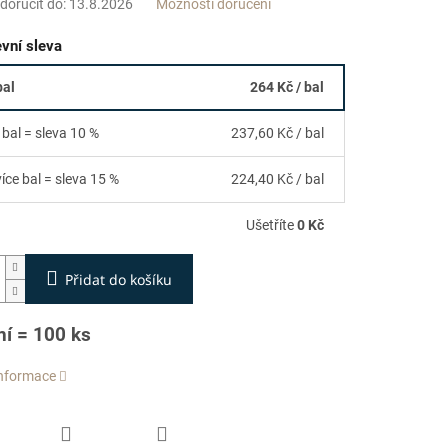
oručit do:
13.8.2026
Možnosti doručení
vní sleva
bal
264 Kč
/ bal
 bal = sleva 10 %
237,60 Kč
/ bal
více bal = sleva 15 %
224,40 Kč
/ bal
Ušetříte
0 Kč
Přidat do košíku
ní = 100 ks
informace