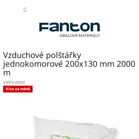
Přejít
NÁKUP
na
obsah
KOŠÍK
Vzduchové polštářky
jednokomorové 200x130 mm 2000
m
VYPV-0002
Více za méně