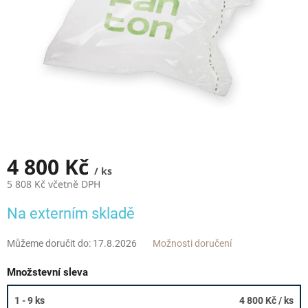
4 800 Kč
/ ks
5 808 Kč včetně DPH
Měrná
Na externím skladě
cena:
Můžeme doručit do:
17.8.2026
Možnosti doručení
Množstevní sleva
1 - 9 ks
4 800 Kč
/ ks