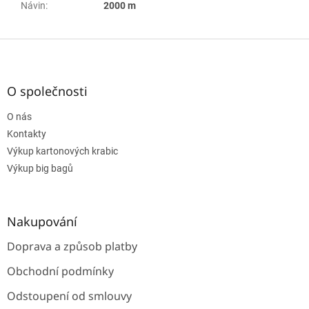
Návin
:
2000 m
Z
á
p
a
O společnosti
t
O nás
í
Kontakty
Výkup kartonových krabic
Výkup big bagů
Nakupování
Doprava a způsob platby
Obchodní podmínky
Odstoupení od smlouvy