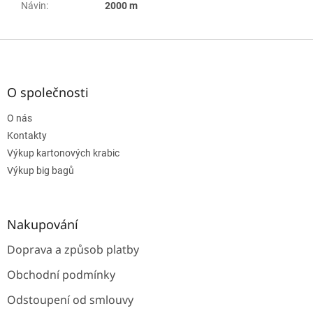
Návin
:
2000 m
Z
á
p
a
O společnosti
t
O nás
í
Kontakty
Výkup kartonových krabic
Výkup big bagů
Nakupování
Doprava a způsob platby
Obchodní podmínky
Odstoupení od smlouvy