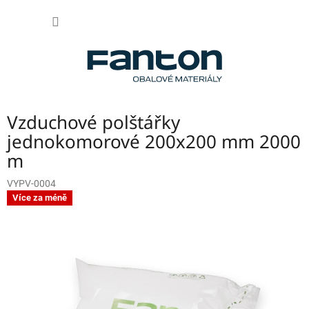
Přejít
NÁKUP
na
obsah
KOŠÍK
Vzduchové polštářky
jednokomorové 200x200 mm 2000
m
VYPV-0004
Více za méně