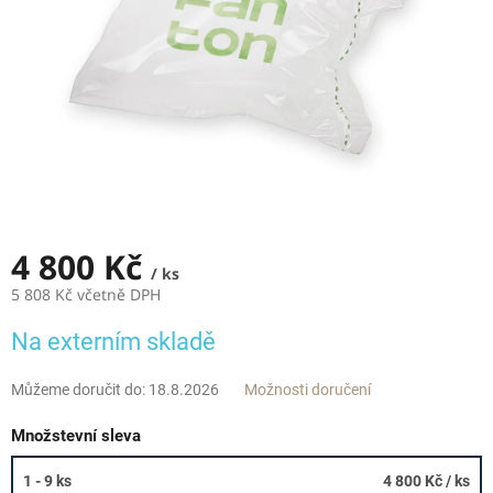
4 800 Kč
/ ks
5 808 Kč včetně DPH
Měrná
Na externím skladě
cena:
Můžeme doručit do:
18.8.2026
Možnosti doručení
Množstevní sleva
1 - 9 ks
4 800 Kč
/ ks