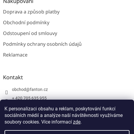
Nakupování
Doprava a způsob platby
Obchodní podmínky
Odstoupení od smlouvy
Podmínky ochrany osobních údajů
Reklamace
Kontakt
obchod
@
fanton.cz
+ 420 705 635 955
+ 420 705 635 951
K personalizaci obsahu a reklam, poskytování funkcí
sociálních médií a analýze naší návštěvnosti využíváme
soubory cookies. Více informací
zde
.
Vytvořil Shoptet