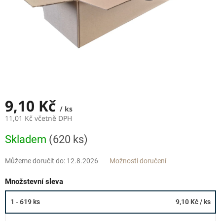
9,10 Kč
/ ks
11,01 Kč včetně DPH
Měrná
Skladem
(620 ks)
cena:
Můžeme doručit do:
12.8.2026
Možnosti doručení
Množstevní sleva
1 - 619 ks
9,10 Kč
/ ks