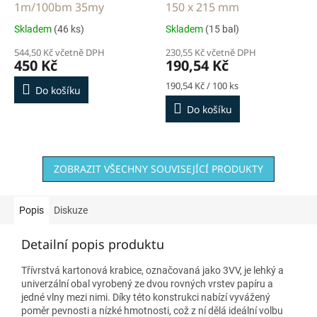
1m/100bm 35my
150 x 215 mm
Skladem
(46 ks)
Skladem
(15 bal)
544,50 Kč včetně DPH
230,55 Kč včetně DPH
450 Kč
190,54 Kč
Měrná
190,54 Kč / 100 ks
Do košíku
cena:
Do košíku
ZOBRAZIT VŠECHNY SOUVISEJÍCÍ PRODUKTY
Popis
Diskuze
Detailní popis produktu
Třívrstvá kartonová krabice, označovaná jako 3VV, je lehký a
univerzální obal vyrobený ze dvou rovných vrstev papíru a
jedné vlny mezi nimi. Díky této konstrukci nabízí vyvážený
poměr pevnosti a nízké hmotnosti, což z ní dělá ideální volbu