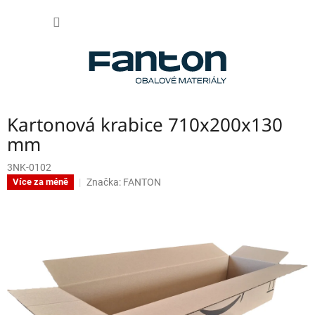
Přejít
NÁKUP
na
obsah
KOŠÍK
Kartonová krabice 710x200x130
mm
3NK-0102
Značka:
FANTON
Více za méně