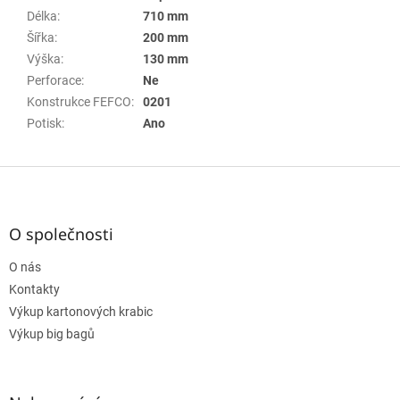
Délka
:
710 mm
Šířka
:
200 mm
Výška
:
130 mm
Perforace
:
Ne
Konstrukce FEFCO
:
0201
Potisk
:
Ano
Z
á
p
a
O společnosti
t
O nás
í
Kontakty
Výkup kartonových krabic
Výkup big bagů