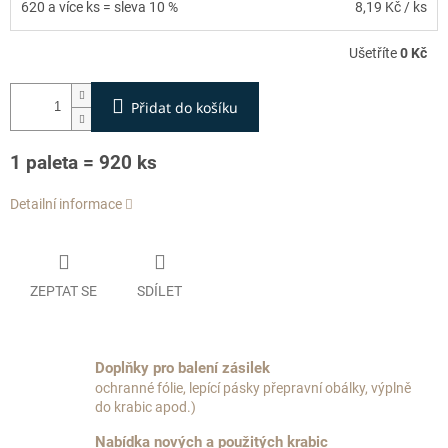
620 a více ks = sleva 10 %
8,19 Kč
/ ks
Ušetříte
0 Kč
Přidat do košíku
1 paleta = 920 ks
Detailní informace
ZEPTAT SE
SDÍLET
Doplňky pro balení zásilek
ochranné fólie, lepící pásky přepravní obálky, výplně
do krabic apod.)
Nabídka nových a použitých krabic