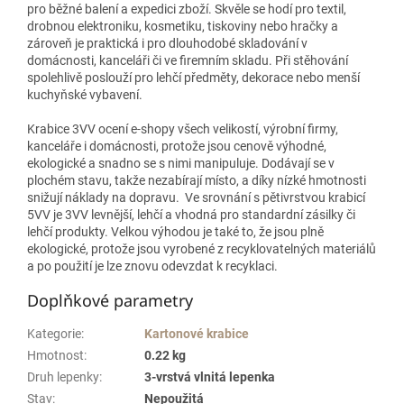
pro běžné balení a expedici zboží. Skvěle se hodí pro textil,
drobnou elektroniku, kosmetiku, tiskoviny nebo hračky a
zároveň je praktická i pro dlouhodobé skladování v
domácnosti, kanceláři či ve firemním skladu. Při stěhování
spolehlivě poslouží pro lehčí předměty, dekorace nebo menší
kuchyňské vybavení.
Krabice 3VV ocení e‑shopy všech velikostí, výrobní firmy,
kanceláře i domácnosti, protože jsou cenově výhodné,
ekologické a snadno se s nimi manipuluje. Dodávají se v
plochém stavu, takže nezabírají místo, a díky nízké hmotnosti
snižují náklady na dopravu. Ve srovnání s pětivrstvou krabicí
5VV je 3VV levnější, lehčí a vhodná pro standardní zásilky či
lehčí produkty. Velkou výhodou je také to, že jsou plně
ekologické, protože jsou vyrobené z recyklovatelných materiálů
a po použití je lze znovu odevzdat k recyklaci.
Doplňkové parametry
Kategorie
:
Kartonové krabice
Hmotnost
:
0.22 kg
Druh lepenky
:
3-vrstvá vlnitá lepenka
Stav
:
Nepoužitá