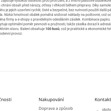
 zajišťuje vysokou odolnost proti protržení, a z vnitřní plastové bublinkové
á chrání obsah před nárazy, otřesy i vlhkostí během přepravy. Díky samol
ru je jejich uzavření rychlé, čisté a bezpečné, bez nutnosti použití další 
dla. Nízká hmotnost obálek pomáhá snižovat náklady na poštovné, což oc
éna firmy a e‑shopy s pravidelným odesíláním zásilek. Kombinace papíru 
ytuje optimální poměr pevnosti a pružnosti, takže zásilka dorazí k adresá
ektním stavu. Balení obsahuje
100 kusů
, což je praktické a ekonomické ře
odenní provoz.
čnosti
Nakupování
Kontak
Doprava a způsob
obch