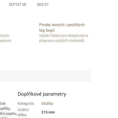
ZEPTAT SE
SDÍLET
Prodej nových i použitých
big bagů
ní pro
Ideální řešení pro skladování a
přepravu
přepravu sypkých materiálů
Doplňkové parametry
ečné
Kategorie
:
Obálky
oplňky,
Vnitřní
215 mm
ho papíru,
délka
: