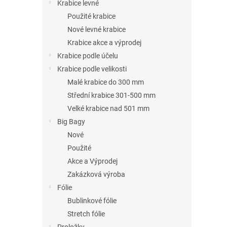
n
Krabice levné
e
Použité krabice
l
Nové levné krabice
Krabice akce a výprodej
Krabice podle účelu
Krabice podle velikosti
Malé krabice do 300 mm
Střední krabice 301-500 mm
Velké krabice nad 501 mm
Big Bagy
Nové
Použité
Akce a Výprodej
Zakázková výroba
Fólie
Bublinkové fólie
Stretch fólie