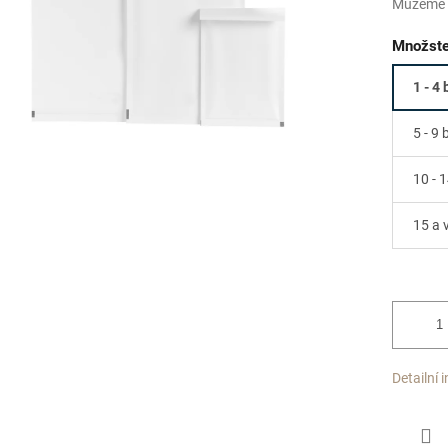
Můžeme d
Množste
1 - 4 
5 - 9 
10 - 1
15 a 
Detailní 