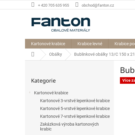
Přejít
+ 420 705 635 955
obchod@fanton.cz
na
obsah
Kartonové krabice
Krabice levné
Krabice po
Domů
Obálky
Bublinkové obálky 13/C 150 x 
P
Bub
o
Přeskočit
s
Kategorie
kategorie
Více z
t
r
Kartonové krabice
a
Kartonové 3-vrstvé lepenkové krabice
n
n
Kartonové 5-vrstvé lepenkové krabice
í
Kartonové 7-vrstvé lepenkové krabice
p
Zakázková výroba kartonových
a
krabic