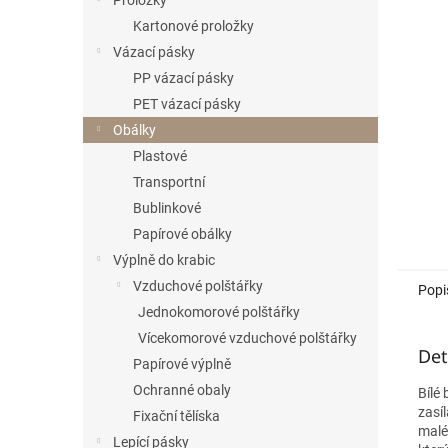
Proložky
Kartonové proložky
Vázací pásky
PP vázací pásky
PET vázací pásky
Obálky
Plastové
Transportní
Bublinkové
Papírové obálky
Výplně do krabic
Vzduchové polštářky
Popi
Jednokomorové polštářky
Vícekomorové vzduchové polštářky
Det
Papírové výplně
Ochranné obaly
Bílé
zasí
Fixační tělíska
malé
Lepící pásky