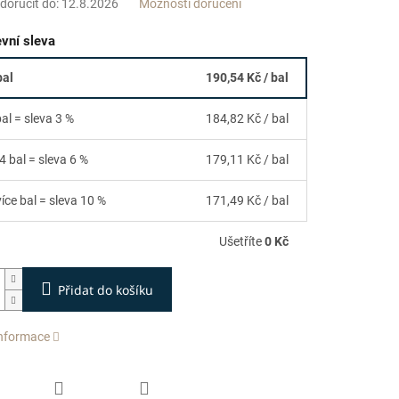
oručit do:
12.8.2026
Možnosti doručení
vní sleva
bal
190,54 Kč
/ bal
bal = sleva 3 %
184,82 Kč
/ bal
4 bal = sleva 6 %
179,11 Kč
/ bal
více bal = sleva 10 %
171,49 Kč
/ bal
Ušetříte
0 Kč
Přidat do košíku
informace