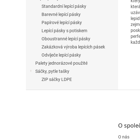
který
Standardní lepící pásky
kter
uzávě
Barevné lepící pásky
lepi
Papírové lepící pásky
zejm
posk
Lepící pásky s potiskem
perf
Oboustranné lepící pásky
každ
Zakázková výroba lepících pásek
Odvíječe lepící pásky
Palety jednorázové použité
Sáčky, pytle tašky
ZIP sáčky LDPE
Z
á
p
a
t
O spole
í
O nás