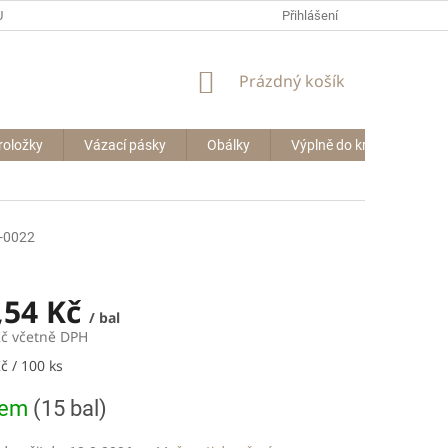
P BIG BAGŮ
Přihlášení
NÁKUPNÍ
Prázdný košík
KOŠÍK
roložky
Vázací pásky
Obálky
Výplně do krabic
Le
-0022
,54 Kč
/ bal
Kč včetně DPH
č / 100 ks
dem
(15 bal)