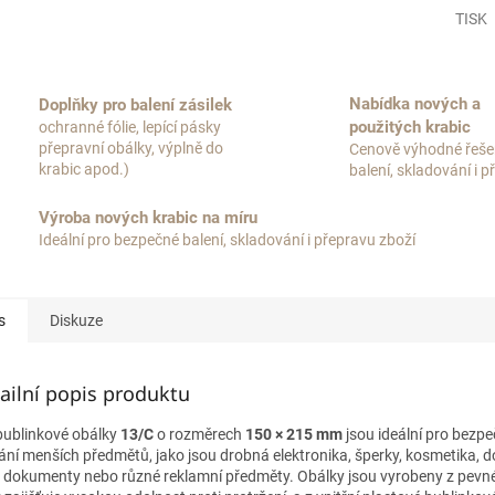
TISK
Nabídka nových a
Doplňky pro balení zásilek
použitých krabic
ochranné fólie, lepící pásky
přepravní obálky, výplně do
Cenově výhodné řeše
krabic apod.)
balení, skladování i 
Výroba nových krabic na míru
Ideální pro bezpečné balení, skladování i přepravu zboží
s
Diskuze
ailní popis produktu
 bublinkové obálky
13/C
o rozměrech
150 × 215 mm
jsou ideální pro bezp
lání menších předmětů, jako jsou drobná elektronika, šperky, kosmetika, d
 dokumenty nebo různé reklamní předměty. Obálky jsou vyrobeny z pevné