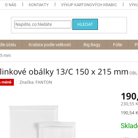
O NÁS
KONTAKTY
VÝKUP KARTONOVÝCH KRABIC
VÝKU
HLEDAT
dle účelu
Krabice podle velikosti
Big Bagy
Fólie
P
215 mm
linkové obálky 13/C 150 x 215 mm
OBL
Značka:
FANTON
a méně
190
230,55 
Měrná
190,54 K
cena:
Skla