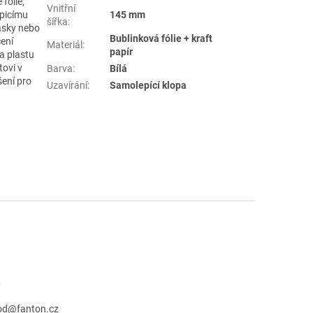
 fólie,
Vnitřní
epicímu
145 mm
šířka
:
pásky nebo
Bublinková fólie + kraft
ení
Materiál
:
papír
a plastu
tovi v
Barva
:
Bílá
šení pro
Uzavírání
:
Samolepící klopa
t
od
@
fanton.cz