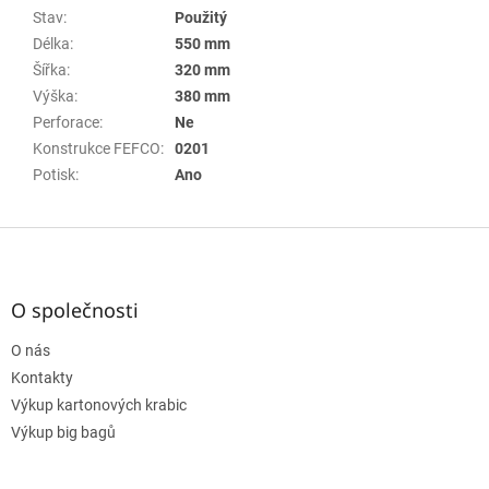
Stav
:
Použitý
Délka
:
550 mm
Šířka
:
320 mm
Výška
:
380 mm
Perforace
:
Ne
Konstrukce FEFCO
:
0201
Potisk
:
Ano
Z
á
p
a
O společnosti
t
O nás
í
Kontakty
Výkup kartonových krabic
Výkup big bagů