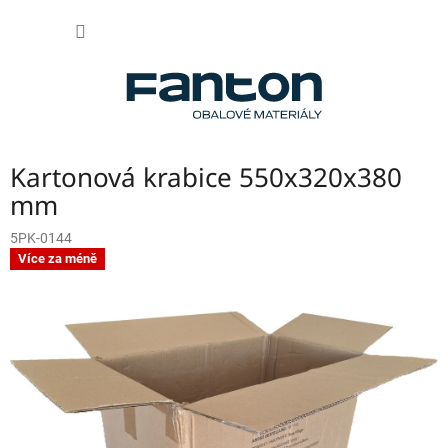
Přejít
NÁKUP
na
obsah
KOŠÍK
Kartonová krabice 550x320x380
mm
5PK-0144
Více za méně