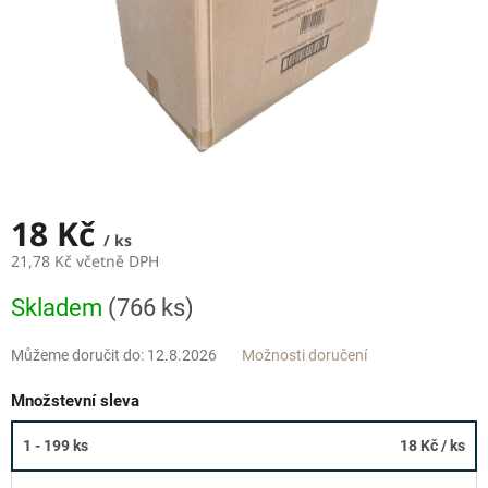
18 Kč
/ ks
21,78 Kč včetně DPH
Měrná
Skladem
(766 ks)
cena:
Můžeme doručit do:
12.8.2026
Možnosti doručení
Množstevní sleva
1 - 199 ks
18 Kč
/ ks