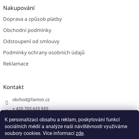
Nakupování
Doprava a způsob platby
Obchodní podmínky
Odstoupení od smlouvy
Podmínky ochrany osobních údajů
Reklamace
Kontakt
obchod
@
fanton.cz
+ 420 705 635 955
+ 420 705 635 951
K personalizaci obsahu a reklam, poskytování funkcí
sociálních médií a analýze naší návštěvnosti využíváme
soubory cookies. Více informací
zde
.