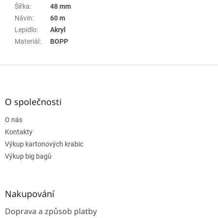
Šířka
:
48 mm
Návin
:
60 m
Lepidlo
:
Akryl
Materiál
:
BOPP
Z
á
p
a
O společnosti
t
O nás
í
Kontakty
Výkup kartonových krabic
Výkup big bagů
Nakupování
Doprava a způsob platby