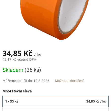
34,85 Kč
/ ks
42,17 Kč včetně DPH
Měrná
Skladem
(36 ks)
cena:
Můžeme doručit do:
12.8.2026
Možnosti doručení
Množstevní sleva
1 - 35 ks
34,85 Kč
/ ks