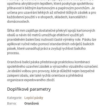
opatřena akrylátovým lepidlem, které poskytuje spolehlivou
přilnavost k běžným kartonovým a papírovým povrchům. Je
určena pro uzavírání lehkých až středně těžkých zásilek a pro
každodenní použití v e-shopech, skladech, kancelářích i
domácnostech.
Šířka 48 mm zajišťuje dostatečné překrytí spojů kartonových
obalů a návin 60 metrů umožňuje efektivní využití při
pravidelném balení bez nutnosti časté výměny role. Pásku lze
aplikovat ručně nebo pomocí standardních odvíječů balicích
pásek, které usnadňují práci a zvyšují rychlost balicího
procesu.
Oranžová balicí páska představuje praktickou kombinaci
spolehlivého uzavření zásilek a výrazného vizuálního označení.
Je ideální volbou pro provozy, kde je důležité nejen bezpečné
zalepení obalu, ale také rychlá orientace a přehledná
organizace expedovaného zboží.
Doplňkové parametry
Kategorie
:
Lepící pásky
Barva
:
Oranžová