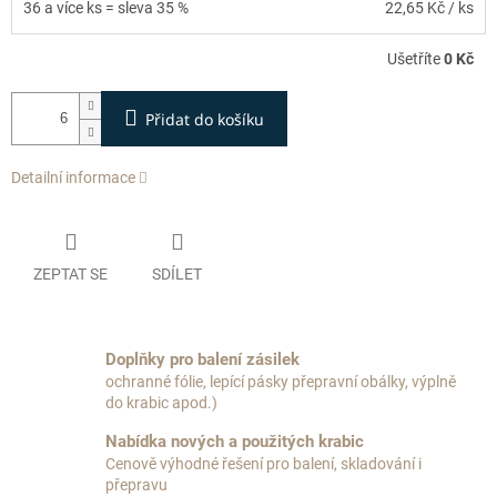
36 a více ks = sleva 35 %
22,65 Kč
/ ks
Ušetříte
0 Kč
Přidat do košíku
Detailní informace
ZEPTAT SE
SDÍLET
Doplňky pro balení zásilek
ochranné fólie, lepící pásky přepravní obálky, výplně
do krabic apod.)
Nabídka nových a použitých krabic
Cenově výhodné řešení pro balení, skladování i
přepravu