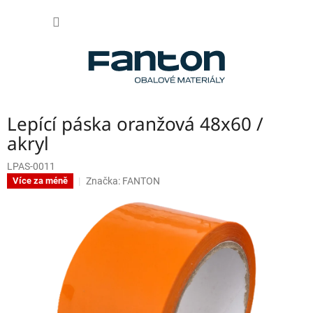
Přejít
NÁKUP
na
obsah
KOŠÍK
Lepící páska oranžová 48x60 /
akryl
LPAS-0011
Značka:
FANTON
Více za méně