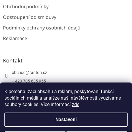
Obchodní podmínky
Odstoupení od smlouvy
Podmínky ochrany osobních údajů
Reklamace
Kontakt
obchod
@
fanton.cz
+ 420 705 635 955
+ 420 705 635 951
K personalizaci obsahu a reklam, poskytování funkcí
sociálních médií a analýze naší návštěvnosti využíváme
soubory cookies. Více informací
zde
.
Vytvořil Shoptet
Nastavení