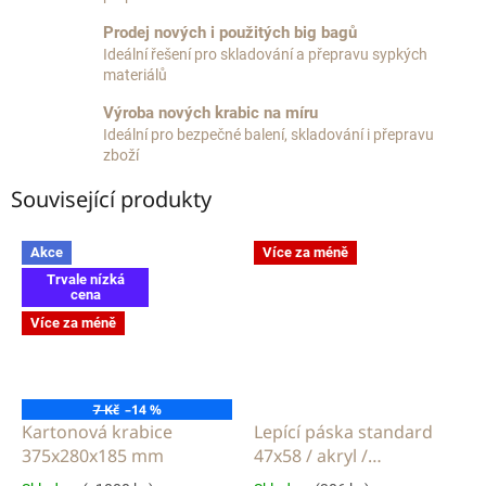
Prodej nových i použitých big bagů
Ideální řešení pro skladování a přepravu sypkých
materiálů
Výroba nových krabic na míru
Ideální pro bezpečné balení, skladování i přepravu
zboží
Související produkty
Akce
Více za méně
Trvale nízká
cena
Více za méně
7 Kč
–14 %
Kartonová krabice
Lepící páska standard
375x280x185 mm
47x58 / akryl /
transparent