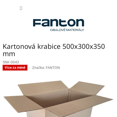
Přejít
NÁKUP
na
obsah
KOŠÍK
Kartonová krabice 500x300x350
mm
5NK-0043
Značka:
FANTON
Více za méně