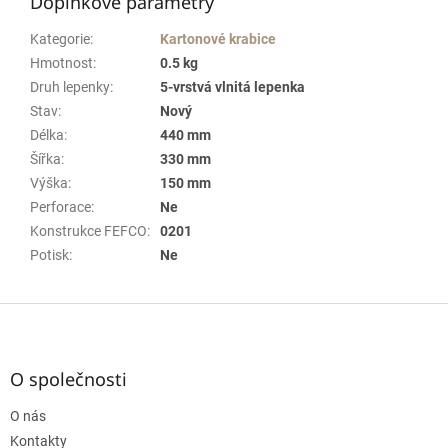
Doplňkové parametry
Kategorie
:
Kartonové krabice
Hmotnost
:
0.5 kg
Druh lepenky
:
5-vrstvá vlnitá lepenka
Stav
:
Nový
Délka
:
440 mm
Šířka
:
330 mm
Výška
:
150 mm
Perforace
:
Ne
Konstrukce FEFCO
:
0201
Potisk
:
Ne
Z
á
p
a
O společnosti
t
O nás
í
Kontakty