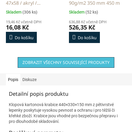
47x58 / akryl /
90g/m2 350 mm 450 m
transparent
Skladem
(306 ks)
Skladem
(52 ks)
19,46 Kč včetně DPH
636,88 Kč včetně DPH
16,08 Kč
526,35 Kč
Do košíku
Do košíku
ZOBRAZIT VŠECHNY SOUVISEJÍCÍ PRODUKTY
Popis
Diskuze
Detailní popis produktu
Klopová kartonová krabice 440×330×150 mm z pětivrstvé
lepenky poskytuje vysokou pevnost a ochranu i pro těžší či
křehké zboží. Krabice jsou vhodné pro bezpečnou přepravu i
pro dlouhodobé skladování.