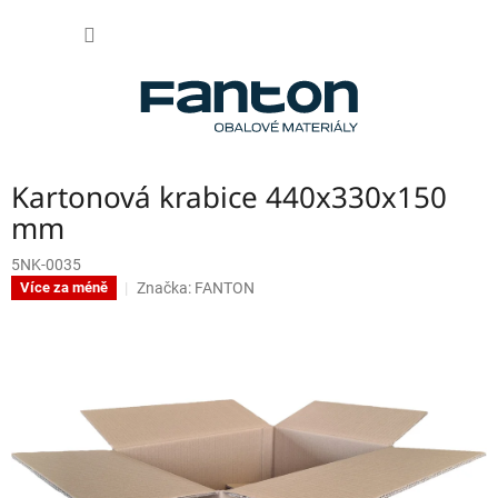
Přejít
NÁKUP
na
obsah
KOŠÍK
Kartonová krabice 440x330x150
mm
5NK-0035
Značka:
FANTON
Více za méně