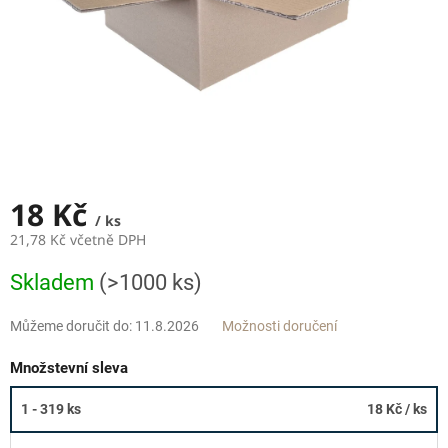
18 Kč
/ ks
21,78 Kč včetně DPH
Měrná
Skladem
(>1000 ks)
cena:
Můžeme doručit do:
11.8.2026
Možnosti doručení
Množstevní sleva
1 - 319 ks
18 Kč
/ ks