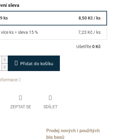
vní sleva
19 ks
8,50 Kč
/ ks
 více ks = sleva 15 %
7,23 Kč
/ ks
Ušetříte
0 Kč
Přidat do košíku
informace
ZEPTAT SE
SDÍLET
Prodej nových i použitých
big bagů