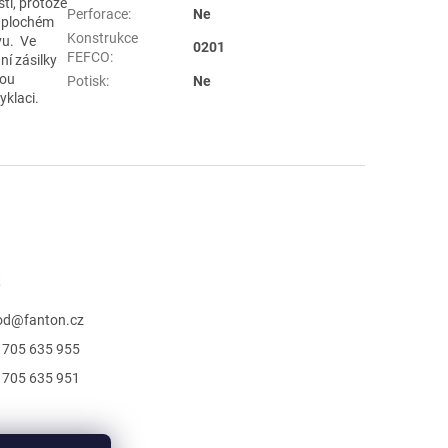
ti, protože
Perforace
:
Ne
v plochém
Konstrukce
vu. Ve
0201
FEFCO
:
ní zásilky
sou
Potisk
:
Ne
yklaci.
t
od
@
fanton.cz
 705 635 955
 705 635 951