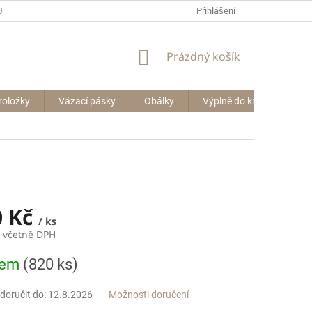
P BIG BAGŮ
Přihlášení
NÁKUPNÍ
Prázdný košík
KOŠÍK
roložky
Vázací pásky
Obálky
Výplně do krabic
Le
0 Kč
/ ks
č včetně DPH
dem
(820 ks)
oručit do:
12.8.2026
Možnosti doručení