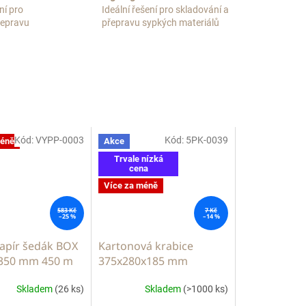
ní pro
Ideální řešení pro skladování a
přepravu
přepravu sypkých materiálů
Kód:
VYPP-0003
Kód:
5PK-0039
méně
Akce
Trvale nízká
cena
Více za méně
583 Kč
7 Kč
–25 %
–14 %
papír šedák BOX
Kartonová krabice
350 mm 450 m
375x280x185 mm
Skladem
(26 ks)
Skladem
(>1000 ks)