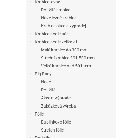
n
Krabice levné
e
Použité krabice
l
Nové levné krabice
Krabice akce a výprodej
Krabice podle účelu
Krabice podle velikosti
Malé krabice do 300 mm
Střední krabice 301-500 mm
Velké krabice nad 501 mm
Big Bagy
Nové
Použité
Akce a Výprodej
Zakázková výroba
Fólie
Bublinkové fólie
Stretch fólie