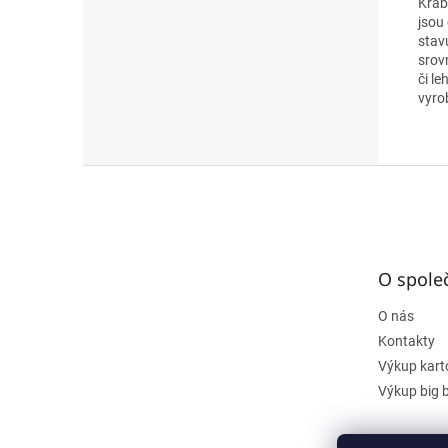
Krab
jsou
stav
srov
či le
vyro
Z
á
p
a
t
O spole
í
O nás
Kontakty
Výkup kart
Výkup big 