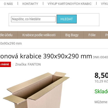
O NÁS
KONTAKTY
VÝKUP KARTONOVÝCH KRABIC
VÝKU
HLEDAT
dle účelu
Krabice podle velikosti
Big Bagy
Fólie
P
390x90x290 mm
tonová krabice 390x90x290 mm
3NK-0040
Značka:
FANTON
a méně
8,5
10,29 K
Měrná
Skla
cena:
Můžeme d