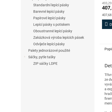
493,29
Standardní lepící pásky
407,
Barevné lepící pásky
Měrná
407,68
Papírové lepící pásky
cena:
D
Lepící pásky s potiskem
Oboustranné lepící pásky
Zakázková výroba lepících pásek
Odvíječe lepící pásky
Popi
Palety jednorázové použité
Sáčky, pytle tašky
ZIP sáčky LDPE
Det
Třív
ze d
vyvá
a exp
hrač
fire
menš