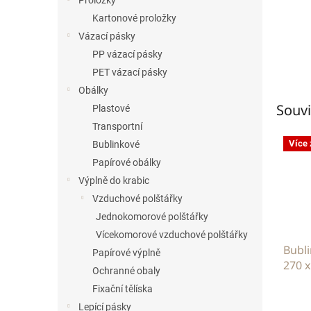
Proložky
Kartonové proložky
Vázací pásky
PP vázací pásky
PET vázací pásky
Obálky
Souvi
Plastové
Transportní
Více
Bublinkové
Papírové obálky
Výplně do krabic
Vzduchové polštářky
Jednokomorové polštářky
Vícekomorové vzduchové polštářky
Bubl
Papírové výplně
270 
Ochranné obaly
Fixační tělíska
Lepící pásky