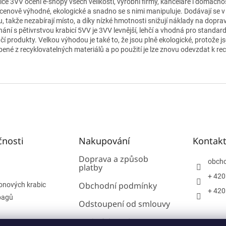
ice 3VV ocení e‑shopy všech velikostí, výrobní firmy, kanceláře i domácnos
 cenově výhodné, ekologické a snadno se s nimi manipuluje. Dodávají se 
u, takže nezabírají místo, a díky nízké hmotnosti snižují náklady na dopra
nání s pětivrstvou krabicí 5VV je 3VV levnější, lehčí a vhodná pro standard
hčí produkty. Velkou výhodou je také to, že jsou plně ekologické, protože j
bené z recyklovatelných materiálů a po použití je lze znovu odevzdat k rec
čnosti
Nakupování
Kontak
Doprava a způsob
obch
platby
+ 420
Obchodní podmínky
onových krabic
+ 420
bagů
Odstoupení od smlouvy
Podmínky ochrany