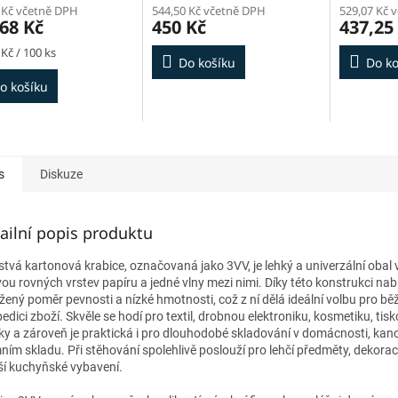
 Kč včetně DPH
544,50 Kč včetně DPH
529,07 Kč 
68 Kč
450 Kč
437,25
 Kč / 100 ks
Do košíku
Do ko
o košíku
s
Diskuze
ailní popis produktu
rstvá kartonová krabice, označovaná jako 3VV, je lehký a univerzální obal
vou rovných vrstev papíru a jedné vlny mezi nimi. Díky této konstrukci nabí
žený poměr pevnosti a nízké hmotnosti, což z ní dělá ideální volbu pro bě
edici zboží. Skvěle se hodí pro textil, drobnou elektroniku, kosmetiku, tis
ky a zároveň je praktická i pro dlouhodobé skladování v domácnosti, kance
mním skladu. Při stěhování spolehlivě poslouží pro lehčí předměty, dekora
í kuchyňské vybavení.