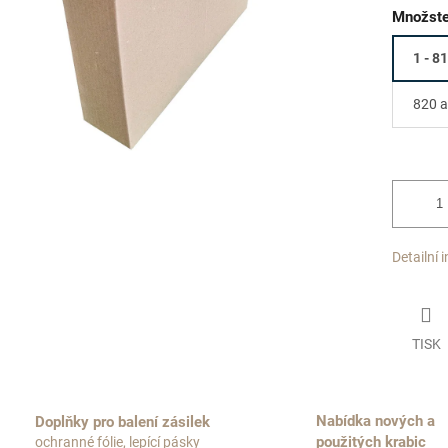
Množste
1 - 8
820 a
Detailní 
TISK
Nabídka nových a
Doplňky pro balení zásilek
použitých krabic
ochranné fólie, lepící pásky