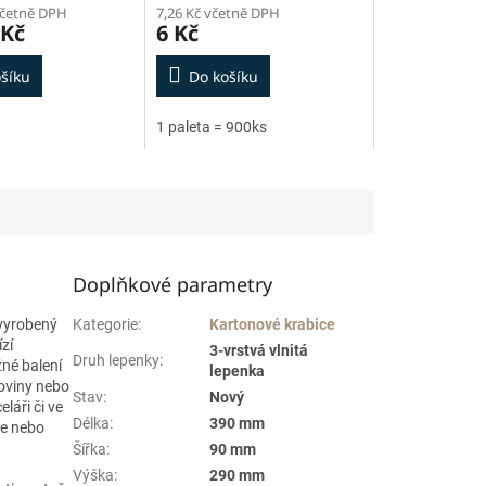
včetně DPH
7,26 Kč včetně DPH
 Kč
6 Kč
šíku
Do košíku
1 paleta = 900ks
Doplňkové parametry
 vyrobený
Kategorie
:
Kartonové krabice
zí
3-vrstvá vlnitá
Druh lepenky
:
žné balení
lepenka
koviny nebo
Stav
:
Nový
láři či ve
Délka
:
390 mm
ce nebo
Šířka
:
90 mm
Výška
:
290 mm