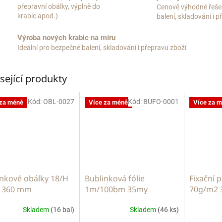
přepravní obálky, výplně do
Cenově výhodné řeše
krabic apod.)
balení, skladování i 
Výroba nových krabic na míru
Ideální pro bezpečné balení, skladování i přepravu zboží
sející produkty
Kód:
OBL-0027
Kód:
BUFO-0001
 za méně
Více za méně
Více za 
inkové obálky 18/H
Bublinková fólie
Fixační 
x 360 mm
1m/100bm 35my
70g/m2 
Skladem
(16 bal)
Skladem
(46 ks)