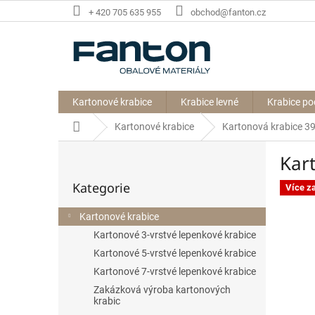
Přejít
+ 420 705 635 955
obchod@fanton.cz
na
obsah
Kartonové krabice
Krabice levné
Krabice po
Domů
Kartonové krabice
Kartonová krabice 
P
Kar
o
Přeskočit
s
Kategorie
kategorie
Více z
t
r
Kartonové krabice
a
Kartonové 3-vrstvé lepenkové krabice
n
n
Kartonové 5-vrstvé lepenkové krabice
í
Kartonové 7-vrstvé lepenkové krabice
p
Zakázková výroba kartonových
a
krabic