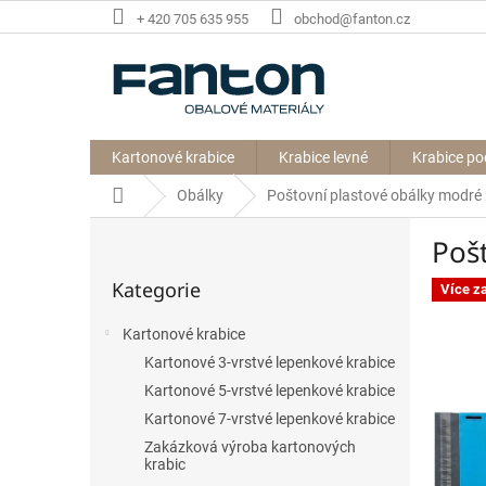
Přejít
+ 420 705 635 955
obchod@fanton.cz
na
obsah
Kartonové krabice
Krabice levné
Krabice po
Domů
Obálky
Poštovní plastové obálky modré
P
Poš
o
Přeskočit
s
Kategorie
kategorie
Více z
t
r
Kartonové krabice
a
Kartonové 3-vrstvé lepenkové krabice
n
n
Kartonové 5-vrstvé lepenkové krabice
í
Kartonové 7-vrstvé lepenkové krabice
p
Zakázková výroba kartonových
a
krabic