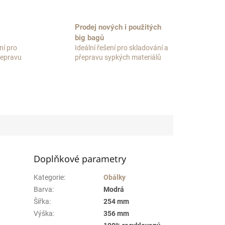
Prodej nových i použitých
big bagů
ní pro
Ideální řešení pro skladování a
přepravu
přepravu sypkých materiálů
Doplňkové parametry
Kategorie
:
Obálky
Barva
:
Modrá
Šířka
:
254 mm
Výška
:
356 mm