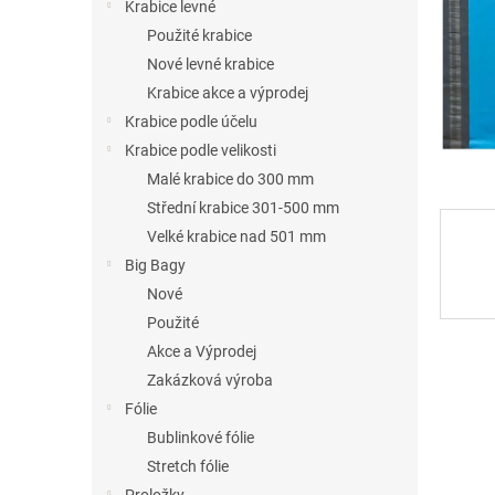
n
Krabice levné
e
Použité krabice
l
Nové levné krabice
Krabice akce a výprodej
Krabice podle účelu
Krabice podle velikosti
Malé krabice do 300 mm
Střední krabice 301-500 mm
Velké krabice nad 501 mm
Big Bagy
Nové
Použité
Akce a Výprodej
Zakázková výroba
Fólie
Bublinkové fólie
Stretch fólie