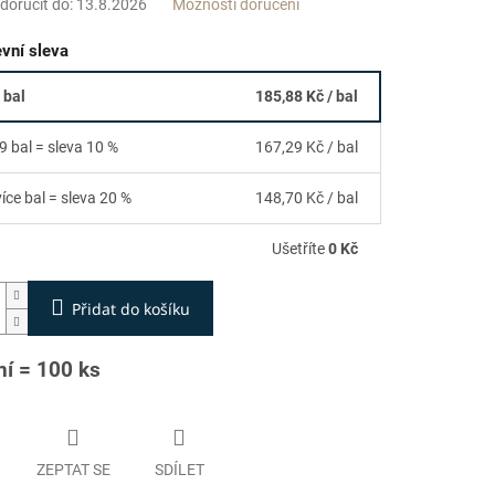
oručit do:
13.8.2026
Možnosti doručení
vní sleva
 bal
185,88 Kč
/ bal
9 bal = sleva 10 %
167,29 Kč
/ bal
více bal = sleva 20 %
148,70 Kč
/ bal
Ušetříte
0 Kč
Přidat do košíku
ní = 100 ks
ZEPTAT SE
SDÍLET