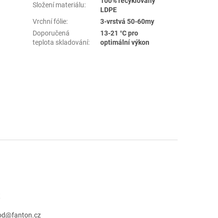
100% recyklovaný
Složení materiálu
:
LDPE
Vrchní fólie
:
3-vrstvá 50-60my
Doporučená
13-21 °C pro
teplota skladování
:
optimální výkon
t
od
@
fanton.cz