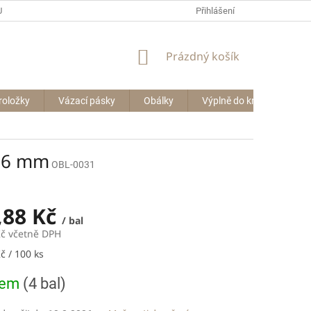
P BIG BAGŮ
Přihlášení
NÁKUPNÍ
Prázdný košík
KOŠÍK
roložky
Vázací pásky
Obálky
Výplně do krabic
Le
356 mm
OBL-0031
,88 Kč
/ bal
Kč včetně DPH
č / 100 ks
dem
(4 bal)