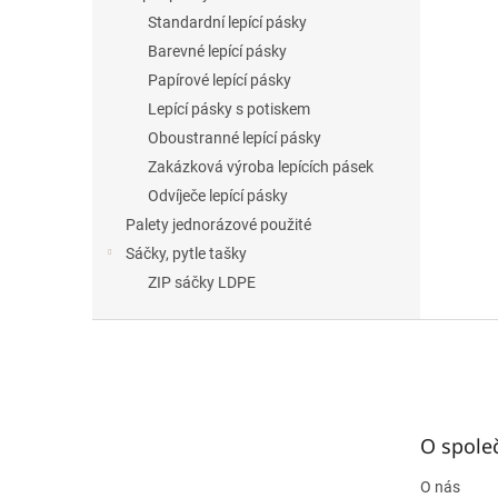
Standardní lepící pásky
Barevné lepící pásky
Papírové lepící pásky
Lepící pásky s potiskem
Oboustranné lepící pásky
Zakázková výroba lepících pásek
Odvíječe lepící pásky
Palety jednorázové použité
Sáčky, pytle tašky
ZIP sáčky LDPE
Z
á
p
a
t
O spole
í
O nás