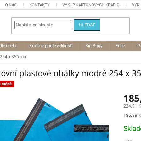
O NÁS
KONTAKTY
VÝKUP KARTONOVÝCH KRABIC
VÝKU
HLEDAT
dle účelu
Krabice podle velikosti
Big Bagy
Fólie
P
 254 x 356 mm
tovní plastové obálky modré 254 x 
a méně
185
224,91 
Měrná
185,88 K
cena:
Skla