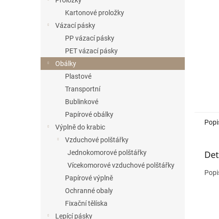
Proložky
Kartonové proložky
Vázací pásky
PP vázací pásky
PET vázací pásky
Obálky
Plastové
Transportní
Bublinkové
Papírové obálky
Popi
Výplně do krabic
Vzduchové polštářky
Det
Jednokomorové polštářky
Vícekomorové vzduchové polštářky
Popi
Papírové výplně
Ochranné obaly
Fixační tělíska
Lepící pásky