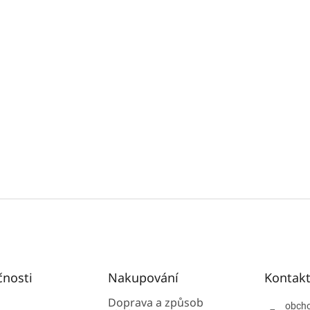
čnosti
Nakupování
Kontak
Doprava a způsob
obch