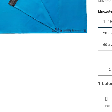
Můžeme d
Množste
1 - 19
20 - 5
60 a 
1 bale
TISK