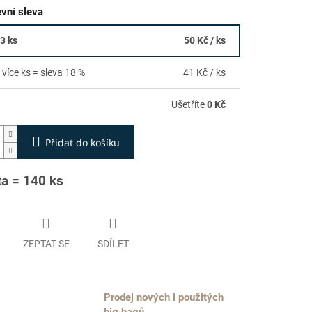
vní sleva
03 ks
50 Kč
/ ks
 více ks = sleva 18 %
41 Kč
/ ks
Ušetříte
0 Kč
Přidat do košíku
ta = 140 ks
ZEPTAT SE
SDÍLET
Prodej nových i použitých