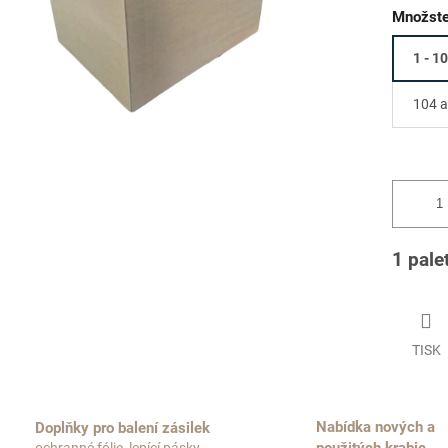
Množste
1 - 1
104 a
1 pale
TISK
Nabídka nových a
Doplňky pro balení zásilek