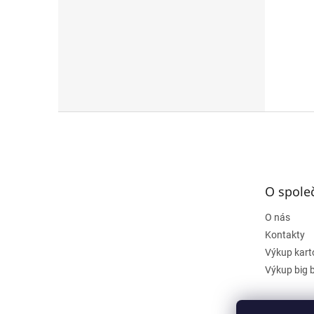
Z
á
p
a
t
O spole
í
O nás
Kontakty
Výkup kart
Výkup big 