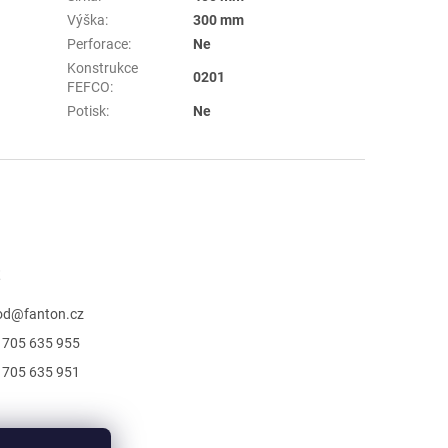
Výška
:
300 mm
Perforace
:
Ne
Konstrukce
0201
FEFCO
:
Potisk
:
Ne
t
od
@
fanton.cz
 705 635 955
 705 635 951