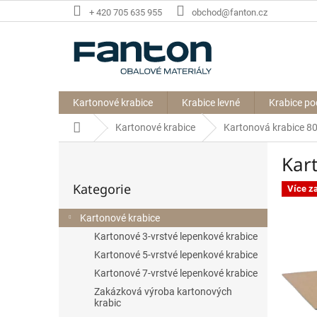
Přejít
+ 420 705 635 955
obchod@fanton.cz
na
obsah
Kartonové krabice
Krabice levné
Krabice po
Domů
Kartonové krabice
Kartonová krabice 
P
Kar
o
Přeskočit
s
Kategorie
kategorie
Více z
t
r
Kartonové krabice
a
Kartonové 3-vrstvé lepenkové krabice
n
n
Kartonové 5-vrstvé lepenkové krabice
í
Kartonové 7-vrstvé lepenkové krabice
p
Zakázková výroba kartonových
a
krabic