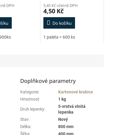
etně DPH
5,45 Kč včetně DPH
4,50 Kč
šíku
Do košíku
 900ks
1 paleta = 600 ks
Doplňkové parametry
Kategorie
:
Kartonové krabice
Hmotnost
:
1 kg
5-vrstvá vlnitá
Druh lepenky
:
lepenka
Stav
:
Nový
Délka
:
800 mm
Šířka
:
400 mm