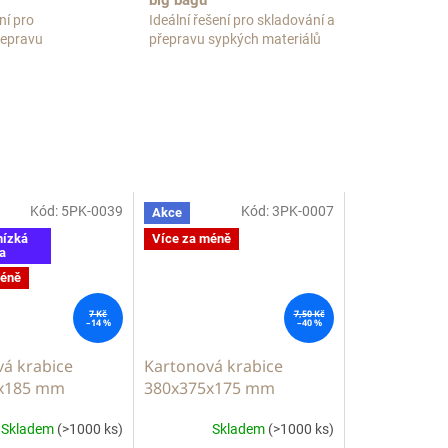
big bagů
ní pro
Ideální řešení pro skladování a
přepravu
přepravu sypkých materiálů
Kód:
5PK-0039
Kód:
3PK-0007
Akce
nízká
Více za méně
a
méně
7 Kč
7,50 Kč
–14 %
–40 %
á krabice
Kartonová krabice
x185 mm
380x375x175 mm
Skladem
(>1000 ks)
Skladem
(>1000 ks)