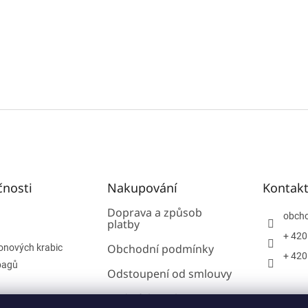
čnosti
Nakupování
Kontak
Doprava a způsob
obch
platby
+ 420
Obchodní podmínky
onových krabic
+ 420
bagů
Odstoupení od smlouvy
Podmínky ochrany