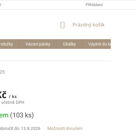
P BIG BAGŮ
Přihlášení
NÁKUPNÍ
Prázdný košík
KOŠÍK
roložky
Vázací pásky
Obálky
Výplně do krabic
Le
25
Kč
/ ks
č včetně DPH
dem
(103 ks)
oručit do:
13.8.2026
Možnosti doručení