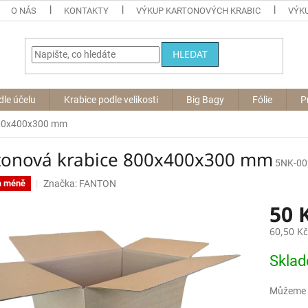
O NÁS
KONTAKTY
VÝKUP KARTONOVÝCH KRABIC
VÝKU
HLEDAT
dle účelu
Krabice podle velikosti
Big Bagy
Fólie
P
800x400x300 mm
tonová krabice 800x400x300 mm
5NK-00
Značka:
FANTON
a méně
50 
60,50 K
Měrná
Skla
cena:
Můžeme d