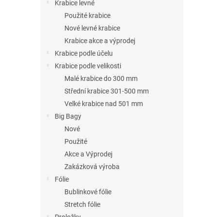
n
Krabice levné
e
Použité krabice
l
Nové levné krabice
Krabice akce a výprodej
Krabice podle účelu
Krabice podle velikosti
Malé krabice do 300 mm
Střední krabice 301-500 mm
Velké krabice nad 501 mm
Big Bagy
Nové
Použité
Akce a Výprodej
Zakázková výroba
Fólie
Bublinkové fólie
Stretch fólie