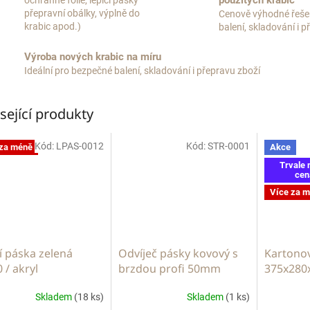
použitých krabic
ochranné fólie, lepící pásky
přepravní obálky, výplně do
Cenově výhodné řeše
krabic apod.)
balení, skladování i 
Výroba nových krabic na míru
Ideální pro bezpečné balení, skladování i přepravu zboží
sející produkty
Kód:
LPAS-0012
Kód:
STR-0001
 za méně
Akce
Trvale 
cen
Více za 
í páska zelená
Odvíječ pásky kovový s
Kartonov
 / akryl
brzdou profi 50mm
375x280
Skladem
(18 ks)
Skladem
(1 ks)