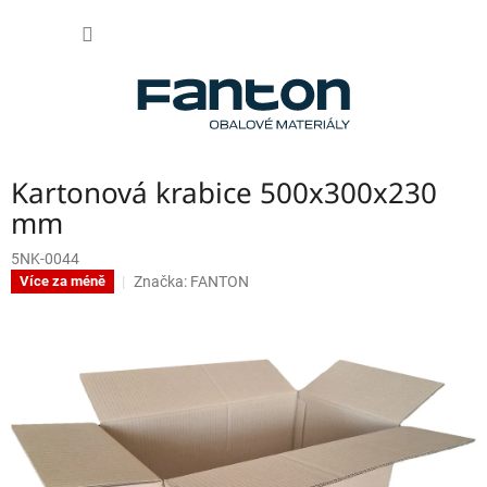
Přejít
NÁKUP
na
obsah
KOŠÍK
Kartonová krabice 500x300x230
mm
5NK-0044
Značka:
FANTON
Více za méně