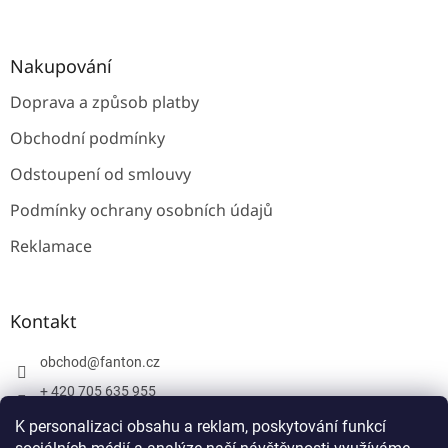
Nakupování
Doprava a způsob platby
Obchodní podmínky
Odstoupení od smlouvy
Podmínky ochrany osobních údajů
Reklamace
Kontakt
obchod
@
fanton.cz
+ 420 705 635 955
+ 420 705 635 951
K personalizaci obsahu a reklam, poskytování funkcí