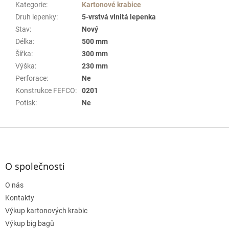
Kategorie
:
Kartonové krabice
Druh lepenky
:
5-vrstvá vlnitá lepenka
Stav
:
Nový
Délka
:
500 mm
Šířka
:
300 mm
Výška
:
230 mm
Perforace
:
Ne
Konstrukce FEFCO
:
0201
Potisk
:
Ne
Z
á
p
a
O společnosti
t
O nás
í
Kontakty
Výkup kartonových krabic
Výkup big bagů