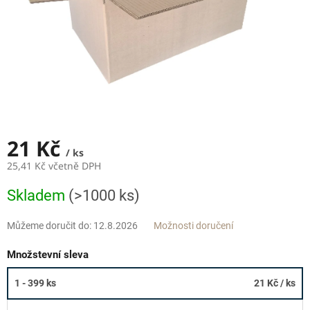
21 Kč
/ ks
25,41 Kč včetně DPH
Měrná
Skladem
(>1000 ks)
cena:
Můžeme doručit do:
12.8.2026
Možnosti doručení
Množstevní sleva
1 - 399 ks
21 Kč
/ ks