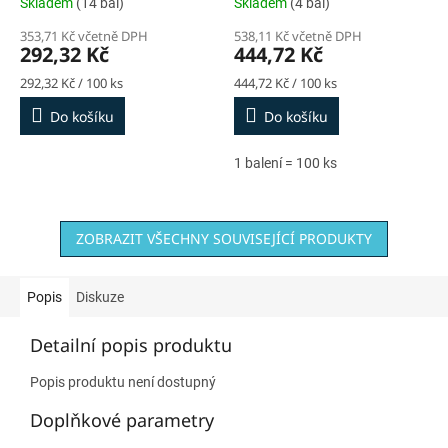
Skladem
(14 bal)
Skladem
(4 bal)
353,71 Kč včetně DPH
538,11 Kč včetně DPH
292,32 Kč
444,72 Kč
Měrná
Měrná
292,32 Kč / 100 ks
444,72 Kč / 100 ks
cena:
cena:
Do košíku
Do košíku
1 balení = 100 ks
ZOBRAZIT VŠECHNY SOUVISEJÍCÍ PRODUKTY
Popis
Diskuze
Detailní popis produktu
Popis produktu není dostupný
Doplňkové parametry