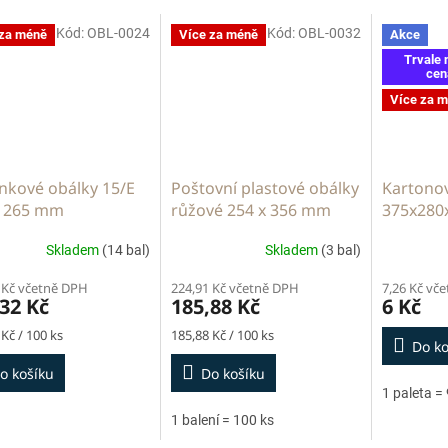
Kód:
OBL-0024
Kód:
OBL-0032
 za méně
Více za méně
Akce
Trvale 
cen
Více za 
nkové obálky 15/E
Poštovní plastové obálky
Kartonov
x 265 mm
růžové 254 x 356 mm
375x280
Skladem
(14 bal)
Skladem
(3 bal)
 Kč včetně DPH
224,91 Kč včetně DPH
7,26 Kč vč
32 Kč
185,88 Kč
6 Kč
Měrná
 Kč / 100 ks
185,88 Kč / 100 ks
Do ko
cena:
o košíku
Do košíku
1 paleta =
1 balení = 100 ks