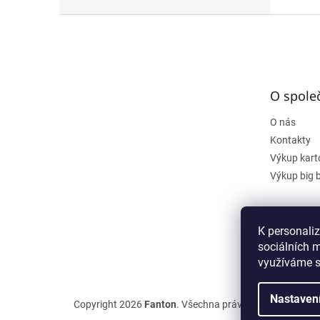
Z
á
p
a
t
O spole
í
O nás
Kontakty
Výkup kart
Výkup big 
K personali
sociálních m
využíváme s
Nastaven
Copyright 2026
Fanton
. Všechna práva vyhrazena.
Upra