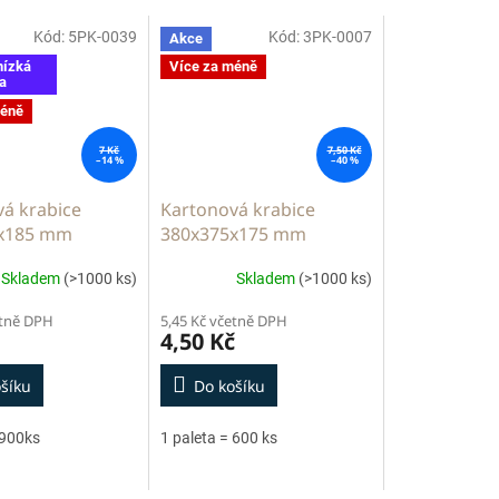
Kód:
5PK-0039
Kód:
3PK-0007
Akce
nízká
Více za méně
a
méně
7 Kč
7,50 Kč
–14 %
–40 %
á krabice
Kartonová krabice
x185 mm
380x375x175 mm
Skladem
(>1000 ks)
Skladem
(>1000 ks)
etně DPH
5,45 Kč včetně DPH
4,50 Kč
šíku
Do košíku
 900ks
1 paleta = 600 ks