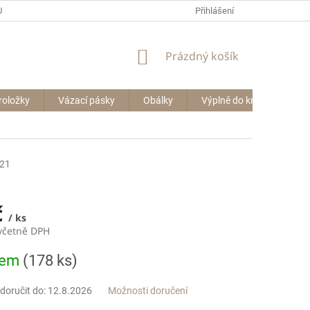
P BIG BAGŮ
Přihlášení
NÁKUPNÍ
Prázdný košík
KOŠÍK
roložky
Vázací pásky
Obálky
Výplně do krabic
Le
21
č
/ ks
 včetně DPH
dem
(178 ks)
oručit do:
12.8.2026
Možnosti doručení