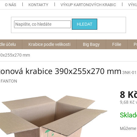
O NÁS
KONTAKTY
VÝKUP KARTONOVÝCH KRABIC
VÝKU
HLEDAT
dle účelu
Krabice podle velikosti
Big Bagy
Fólie
P
390x255x270 mm
tonová krabice 390x255x270 mm
3NK-01
:
FANTON
8 K
9,68 Kč
Měrná
Skla
cena:
Můžeme d