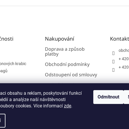
čnosti
Nakupování
Kontak
Doprava a způsob
obch
platby
+ 420
Obchodní podmínky
onových krabic
+ 420
bagů
Odstoupení od smlouvy
Podmínky ochrany
osobních údajů
zaci obsahu a reklam, poskytování funkcí
Odmítnout
édií a analýze naší návštěvnosti
Reklamace
oubory cookies. Více informací
zde
.
í
vit nastavení cookies