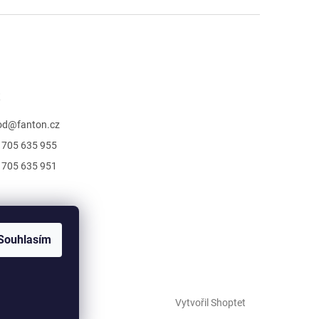
t
od
@
fanton.cz
 705 635 955
 705 635 951
Souhlasím
Vytvořil Shoptet