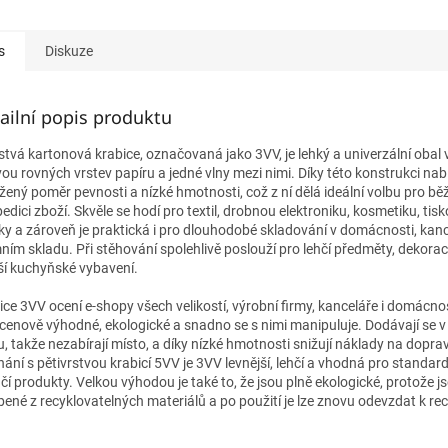
s
Diskuze
ailní popis produktu
rstvá kartonová krabice, označovaná jako 3VV, je lehký a univerzální obal
vou rovných vrstev papíru a jedné vlny mezi nimi. Díky této konstrukci nabí
žený poměr pevnosti a nízké hmotnosti, což z ní dělá ideální volbu pro bě
edici zboží. Skvěle se hodí pro textil, drobnou elektroniku, kosmetiku, tis
ky a zároveň je praktická i pro dlouhodobé skladování v domácnosti, kance
mním skladu. Při stěhování spolehlivě poslouží pro lehčí předměty, dekora
í kuchyňské vybavení.
ice 3VV ocení e‑shopy všech velikostí, výrobní firmy, kanceláře i domácnos
 cenově výhodné, ekologické a snadno se s nimi manipuluje. Dodávají se 
u, takže nezabírají místo, a díky nízké hmotnosti snižují náklady na dopra
nání s pětivrstvou krabicí 5VV je 3VV levnější, lehčí a vhodná pro standard
hčí produkty. Velkou výhodou je také to, že jsou plně ekologické, protože j
bené z recyklovatelných materiálů a po použití je lze znovu odevzdat k rec