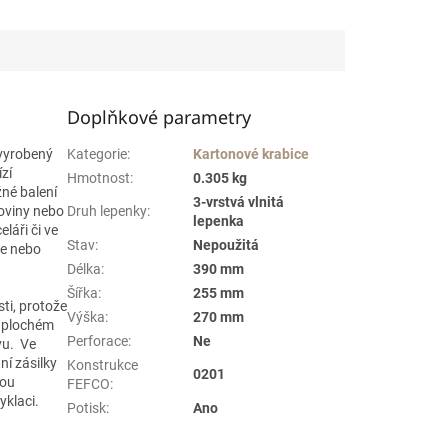
Doplňkové parametry
 vyrobený
Kategorie
:
Kartonové krabice
zí
Hmotnost
:
0.305 kg
žné balení
3-vrstvá vlnitá
koviny nebo
Druh lepenky
:
lepenka
láři či ve
Stav
:
Nepoužitá
ce nebo
Délka
:
390 mm
Šířka
:
255 mm
ti, protože
Výška
:
270 mm
v plochém
Perforace
:
Ne
vu. Ve
ní zásilky
Konstrukce
0201
sou
FEFCO
:
yklaci.
Potisk
:
Ano