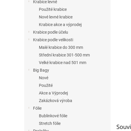
n
Krabice levné
e
Použité krabice
l
Nové levné krabice
Krabice akce a výprodej
Krabice podle účelu
Krabice podle velikosti
Malé krabice do 300 mm
Střední krabice 301-500 mm
Velké krabice nad 501 mm
Big Bagy
Nové
Použité
Akce a Výprodej
Zakázková výroba
Fólie
Bublinkové fólie
Stretch fólie
Souvi