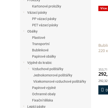
Proložky
Kartonové proložky
Více
Vázací pásky
PP vázací pásky
PET vázací pásky
Obálky
Plastové
Transportní
Bubli
220 
Bublinkové
Papírové obálky
Výplně do krabic
Vzduchové polštářky
353,71
292,
Jednokomorové polštářky
Měrná
292,32
Vícekomorové vzduchové polštářky
cena:
Papírové výplně
D
Ochranné obaly
Fixační tělíska
Lepící pásky