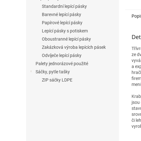
Standardní lepící pásky
Barevné lepící pásky
Popi
Papírové lepící pásky
Lepící pásky s potiskem
Det
Oboustranné lepící pásky
Zakázková výroba lepících pásek
Třív
ze d
Odvíječe lepící pásky
vyvá
Palety jednorázové použité
a exp
Sáčky, pytle tašky
hrač
fire
ZIP sáčky LDPE
menš
Krab
jsou
stav
srov
či le
vyro