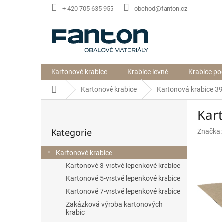
Přejít
+ 420 705 635 955
obchod@fanton.cz
na
obsah
Kartonové krabice
Krabice levné
Krabice po
Domů
Kartonové krabice
Kartonová krabice 
P
Kar
o
Přeskočit
s
Kategorie
Značka
kategorie
t
r
Kartonové krabice
a
Kartonové 3-vrstvé lepenkové krabice
n
n
Kartonové 5-vrstvé lepenkové krabice
í
Kartonové 7-vrstvé lepenkové krabice
p
Zakázková výroba kartonových
a
krabic