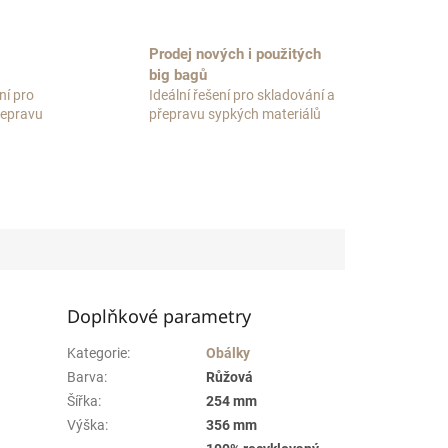
Prodej nových i použitých
big bagů
ní pro
Ideální řešení pro skladování a
přepravu
přepravu sypkých materiálů
Doplňkové parametry
Kategorie
:
Obálky
Barva
:
Růžová
Šířka
:
254 mm
Výška
:
356 mm