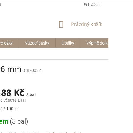
P BIG BAGŮ
Přihlášení
NÁKUPNÍ
Prázdný košík
KOŠÍK
roložky
Vázací pásky
Obálky
Výplně do krabic
Le
356 mm
OBL-0032
,88 Kč
/ bal
Kč včetně DPH
č / 100 ks
dem
(3 bal)