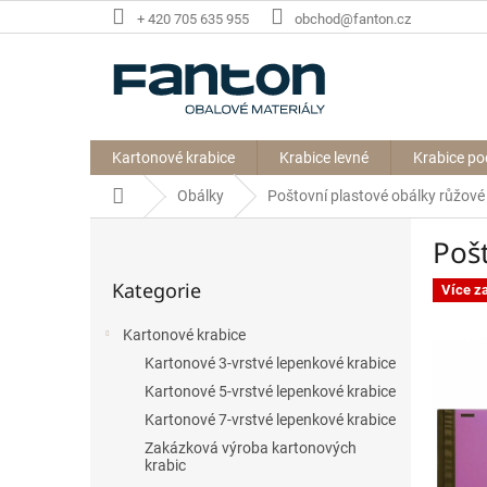
Přejít
+ 420 705 635 955
obchod@fanton.cz
na
obsah
Kartonové krabice
Krabice levné
Krabice po
Domů
Obálky
Poštovní plastové obálky růžov
P
Poš
o
Přeskočit
s
Kategorie
kategorie
Více z
t
r
Kartonové krabice
a
Kartonové 3-vrstvé lepenkové krabice
n
n
Kartonové 5-vrstvé lepenkové krabice
í
Kartonové 7-vrstvé lepenkové krabice
p
Zakázková výroba kartonových
a
krabic