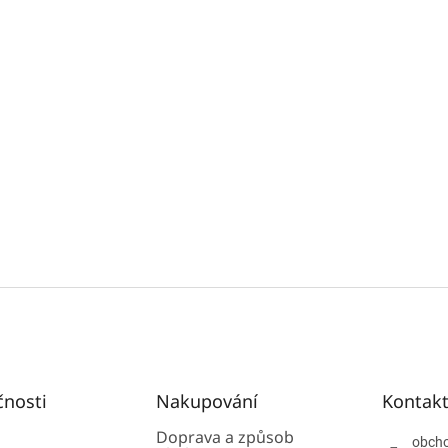
čnosti
Nakupování
Kontak
Doprava a způsob
obch