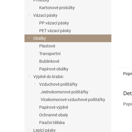
Proložky
Kartonové proložky
Vázací pásky
PP vázací pásky
PET vázací pásky
Obálky
Plastové
Transportní
Bublinkové
Papírové obálky
Popi
Výplně do krabic
Vzduchové polštářky
Det
Jednokomorové polštářky
Vícekomorové vzduchové polštářky
Popi
Papírové výplně
Ochranné obaly
Fixační tělíska
Lepící pásky