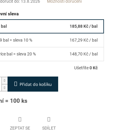
oručit do:
13.8.2026
Možnosti doručení
vní sleva
 bal
185,88 Kč
/ bal
9 bal = sleva 10 %
167,29 Kč
/ bal
více bal = sleva 20 %
148,70 Kč
/ bal
Ušetříte
0 Kč
Přidat do košíku
ní = 100 ks
ZEPTAT SE
SDÍLET