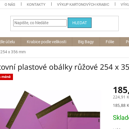
O NÁS
KONTAKTY
VÝKUP KARTONOVÝCH KRABIC
VÝKU
HLEDAT
dle účelu
Krabice podle velikosti
Big Bagy
Fólie
P
é 254 x 356 mm
tovní plastové obálky růžové 254 x 
a méně
185
224,91 
Měrná
185,88 K
cena:
Skla