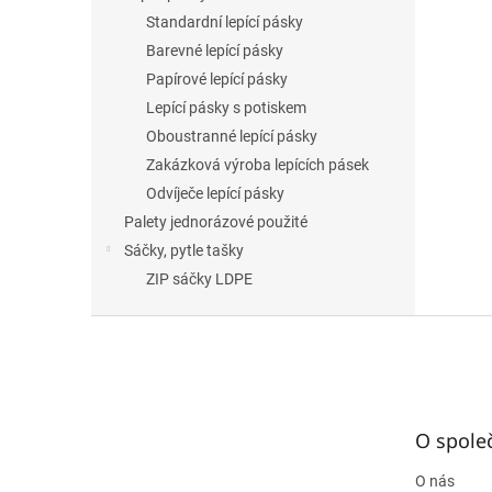
Standardní lepící pásky
Barevné lepící pásky
Papírové lepící pásky
Lepící pásky s potiskem
Oboustranné lepící pásky
Zakázková výroba lepících pásek
Odvíječe lepící pásky
Palety jednorázové použité
Sáčky, pytle tašky
ZIP sáčky LDPE
Z
á
p
a
t
O spole
í
O nás