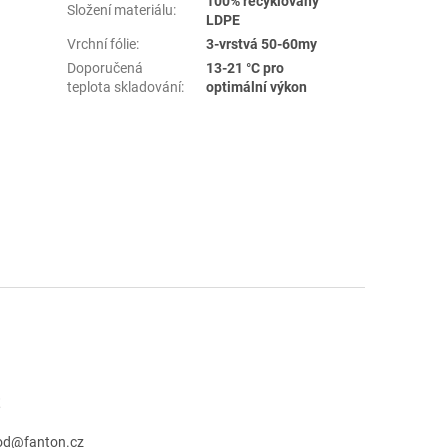
100% recyklovaný
Složení materiálu
:
LDPE
Vrchní fólie
:
3-vrstvá 50-60my
Doporučená
13-21 °C pro
teplota skladování
:
optimální výkon
t
od
@
fanton.cz