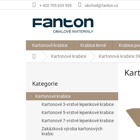
Přejít
+ 420 705 635 955
obchod@fanton.cz
na
obsah
Kartonové krabice
Krabice levné
Krabice po
Domů
Kartonové krabice
Kartonová krabice 
P
Kar
o
Přeskočit
s
Kategorie
kategorie
t
r
Kartonové krabice
a
Kartonové 3-vrstvé lepenkové krabice
n
n
Kartonové 5-vrstvé lepenkové krabice
í
Kartonové 7-vrstvé lepenkové krabice
p
Zakázková výroba kartonových
a
krabic