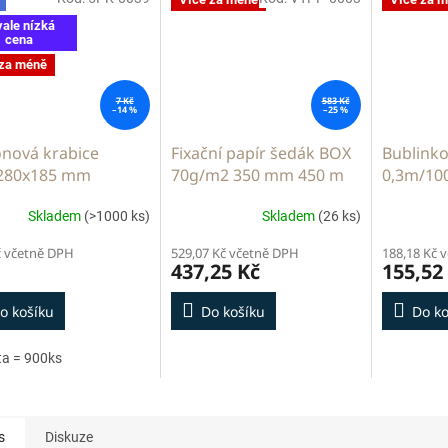
vale nízká
cena
 za méně
7 Kč
583 Kč
–14 %
–25 %
onová krabice
Fixační papír šedák BOX
Bublinko
280x185 mm
70g/m2 350 mm 450 m
0,3m/10
Skladem
(>1000 ks)
Skladem
(26 ks)
č včetně DPH
529,07 Kč včetně DPH
188,18 Kč 
437,25 Kč
155,52
o košíku
Do košíku
Do ko
ta = 900ks
s
Diskuze