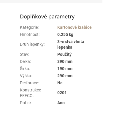
Doplňkové parametry
Kategorie
:
Kartonové krabice
Hmotnost
:
0.255 kg
3-vrstvá vlnitá
Druh lepenky
:
lepenka
Stav
:
Použitý
Délka
:
390 mm
Šířka
:
190 mm
Výška
:
290 mm
Perforace
:
Ne
Konstrukce
0201
FEFCO
:
Potisk
:
Ano