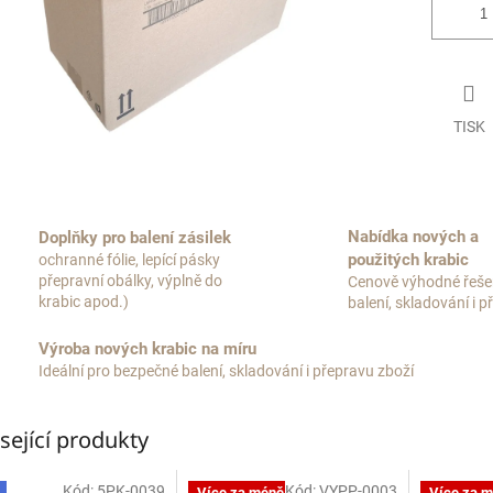
TISK
Nabídka nových a
Doplňky pro balení zásilek
použitých krabic
ochranné fólie, lepící pásky
přepravní obálky, výplně do
Cenově výhodné řeše
krabic apod.)
balení, skladování i 
Výroba nových krabic na míru
Ideální pro bezpečné balení, skladování i přepravu zboží
sející produkty
Kód:
5PK-0039
Kód:
VYPP-0003
Více za méně
Více za 