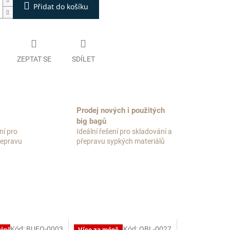
Přidat do košíku
ZEPTAT SE
SDÍLET
Prodej nových i použitých
big bagů
ní pro
Ideální řešení pro skladování a
přepravu
přepravu sypkých materiálů
Kód:
BUFO-0003
Kód:
OBL-0027
méně
Více za méně