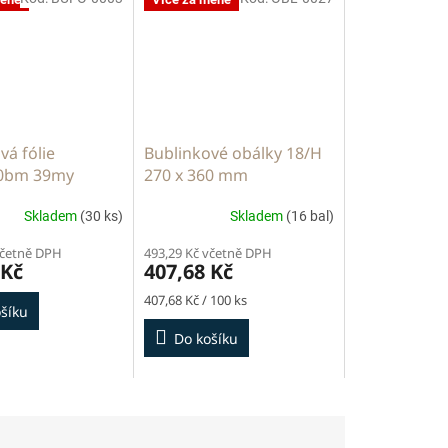
vá fólie
Bublinkové obálky 18/H
0bm 39my
270 x 360 mm
Skladem
(30 ks)
Skladem
(16 bal)
včetně DPH
493,29 Kč včetně DPH
 Kč
407,68 Kč
Měrná
407,68 Kč / 100 ks
šíku
cena:
Do košíku