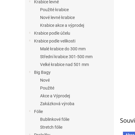
n
Krabice levné
e
Použité krabice
l
Nové levné krabice
Krabice akce a výprodej
Krabice podle účelu
Krabice podle velikosti
Malé krabice do 300 mm
Střední krabice 301-500 mm
Velké krabice nad 501 mm
Big Bagy
Nové
Použité
Akce a Výprodej
Zakázková výroba
Fólie
Souvi
Bublinkové fólie
Stretch fólie
Akce