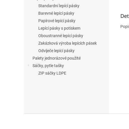
Standardní lepící pásky
Barevné lepící pásky
Det
Papírové lepící pásky
Popi
Lepící pásky s potiskem
Oboustranné lepící pásky
Zakázková výroba lepících pásek
Odvíječe lepící pásky
Palety jednorázové použité
Sáčky, pytle tašky
ZIP sáčky LDPE
Z
á
p