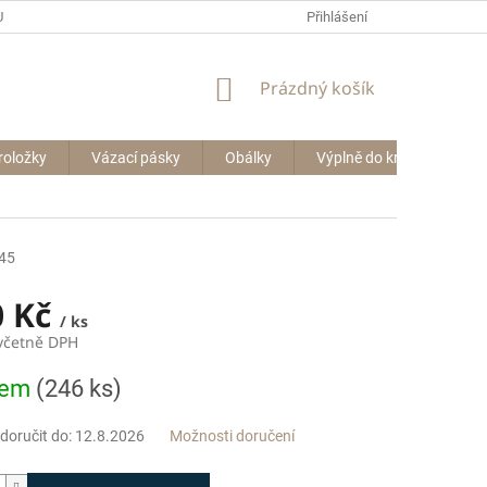
P BIG BAGŮ
Přihlášení
NÁKUPNÍ
Prázdný košík
KOŠÍK
roložky
Vázací pásky
Obálky
Výplně do krabic
Le
45
0 Kč
/ ks
 včetně DPH
dem
(246 ks)
oručit do:
12.8.2026
Možnosti doručení