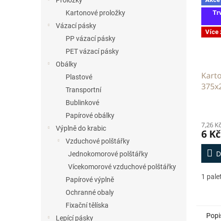
Proložky
Tr
Kartonové proložky
Vázací pásky
Více
PP vázací pásky
PET vázací pásky
Obálky
Kart
Plastové
375x
Transportní
Bublinkové
Papírové obálky
7,26 K
Výplně do krabic
6 Kč
Vzduchové polštářky
D
Jednokomorové polštářky
Vícekomorové vzduchové polštářky
1 pale
Papírové výplně
Ochranné obaly
Fixační tělíska
Popi
Lepící pásky