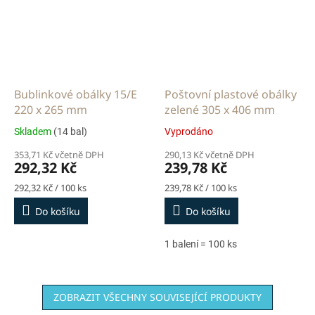
Bublinkové obálky 15/E
Poštovní plastové obálky
220 x 265 mm
zelené 305 x 406 mm
Skladem
(14 bal)
Vyprodáno
353,71 Kč včetně DPH
290,13 Kč včetně DPH
292,32 Kč
239,78 Kč
Měrná
Měrná
292,32 Kč / 100 ks
239,78 Kč / 100 ks
cena:
cena:
Do košíku
Do košíku
1 balení = 100 ks
ZOBRAZIT VŠECHNY SOUVISEJÍCÍ PRODUKTY