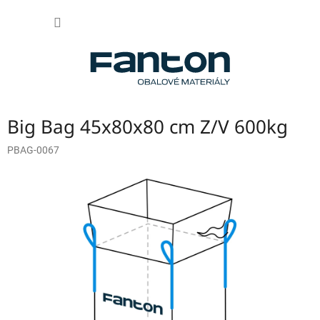
Přejít
NÁKUP
na
obsah
KOŠÍK
Big Bag 45x80x80 cm Z/V 600kg
PBAG-0067