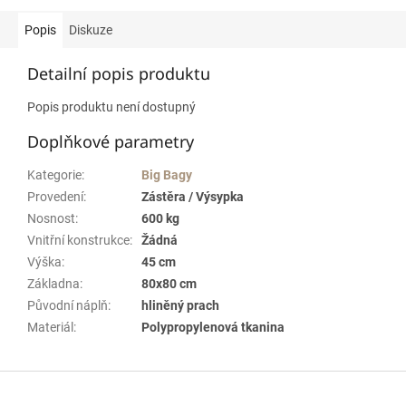
Popis
Diskuze
Detailní popis produktu
Popis produktu není dostupný
Doplňkové parametry
Kategorie
:
Big Bagy
Provedení
:
Zástěra / Výsypka
Nosnost
:
600 kg
Vnitřní konstrukce
:
Žádná
Výška
:
45 cm
Základna
:
80x80 cm
Původní náplň
:
hliněný prach
Materiál
:
Polypropylenová tkanina
Z
á