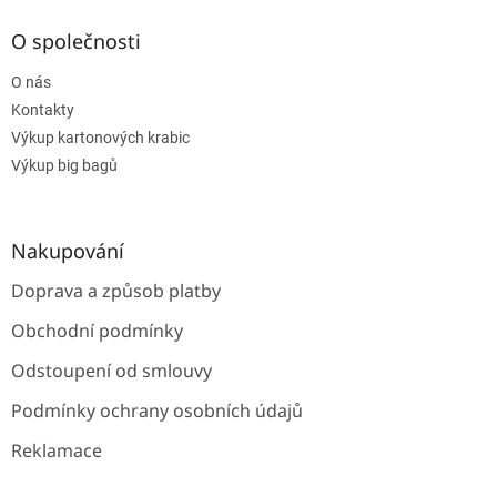
p
a
O společnosti
t
O nás
í
Kontakty
Výkup kartonových krabic
Výkup big bagů
Nakupování
Doprava a způsob platby
Obchodní podmínky
Odstoupení od smlouvy
Podmínky ochrany osobních údajů
Reklamace