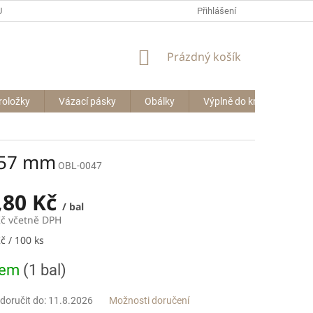
P BIG BAGŮ
Přihlášení
NÁKUPNÍ
Prázdný košík
KOŠÍK
roložky
Vázací pásky
Obálky
Výplně do krabic
Le
 457 mm
OBL-0047
,80 Kč
/ bal
Kč včetně DPH
č / 100 ks
dem
(1 bal)
oručit do:
11.8.2026
Možnosti doručení