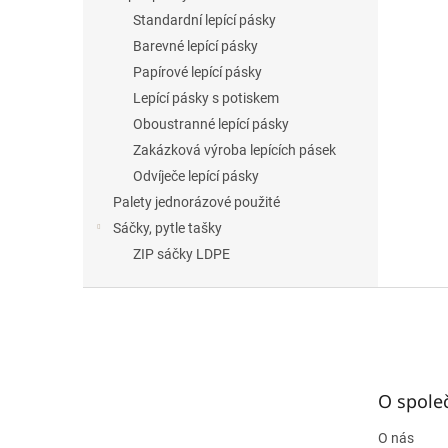
Standardní lepící pásky
Barevné lepící pásky
Papírové lepící pásky
Lepící pásky s potiskem
Oboustranné lepící pásky
Zakázková výroba lepících pásek
Odvíječe lepící pásky
Palety jednorázové použité
Sáčky, pytle tašky
ZIP sáčky LDPE
Z
á
p
a
t
O spole
í
O nás