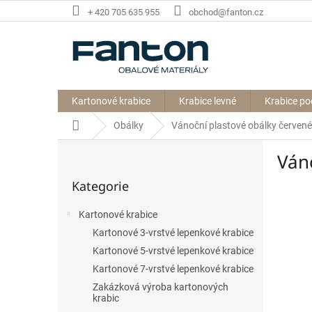
Přejít
+ 420 705 635 955
obchod@fanton.cz
na
obsah
Kartonové krabice
Krabice levné
Krabice po
Domů
Obálky
Vánoční plastové obálky červen
P
Ván
o
Přeskočit
s
Kategorie
kategorie
t
r
Kartonové krabice
a
Kartonové 3-vrstvé lepenkové krabice
n
n
Kartonové 5-vrstvé lepenkové krabice
í
Kartonové 7-vrstvé lepenkové krabice
p
Zakázková výroba kartonových
a
krabic