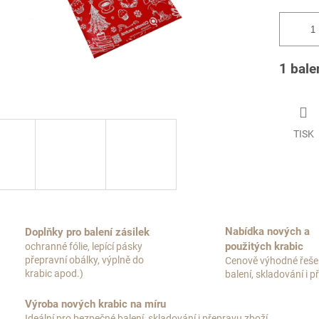
1 bale
TISK
Nabídka nových a
Doplňky pro balení zásilek
použitých krabic
ochranné fólie, lepící pásky
přepravní obálky, výplně do
Cenově výhodné řeše
krabic apod.)
balení, skladování i 
Výroba nových krabic na míru
Ideální pro bezpečné balení, skladování i přepravu zboží