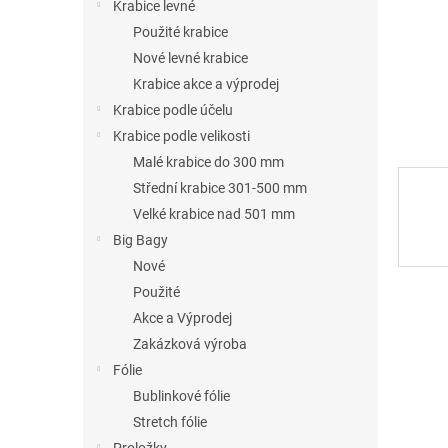
n
Krabice levné
e
Použité krabice
l
Nové levné krabice
Krabice akce a výprodej
Krabice podle účelu
Krabice podle velikosti
Malé krabice do 300 mm
Střední krabice 301-500 mm
Velké krabice nad 501 mm
Big Bagy
Nové
Použité
Akce a Výprodej
Zakázková výroba
Fólie
Bublinkové fólie
Stretch fólie