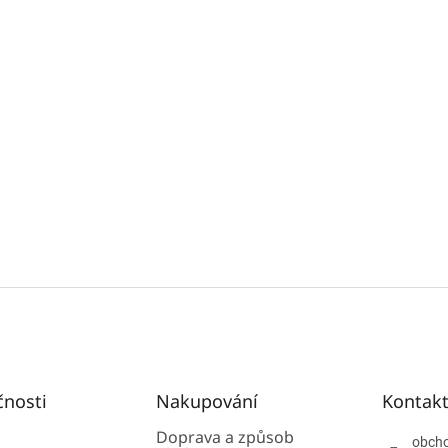
čnosti
Nakupování
Kontak
Doprava a způsob
obch