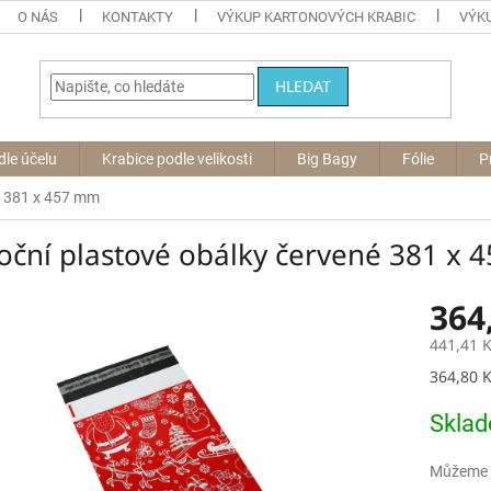
O NÁS
KONTAKTY
VÝKUP KARTONOVÝCH KRABIC
VÝKU
HLEDAT
dle účelu
Krabice podle velikosti
Big Bagy
Fólie
P
é 381 x 457 mm
oční plastové obálky červené 381 x
364
441,41 
Měrná
364,80 K
cena:
Skla
Můžeme d