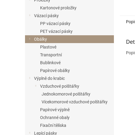
Proložky
Kartonové proložky
Vázací pásky
Popi
PP vázací pásky
PET vázací pásky
Obálky
Det
Plastové
Popi
Transportní
Bublinkové
Papírové obálky
Výplně do krabic
Vzduchové polštářky
Jednokomorové polštářky
Vícekomorové vzduchové polštářky
Papírové výplně
Ochranné obaly
Fixační tělíska
Lepící pásky