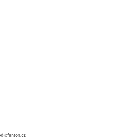
t
od
@
fanton.cz