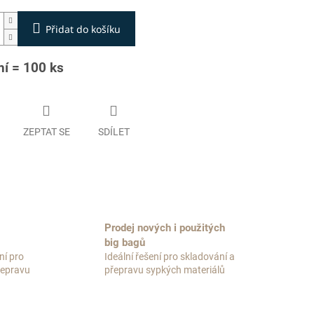
Přidat do košíku
ní = 100 ks
ZEPTAT SE
SDÍLET
Prodej nových i použitých
big bagů
ní pro
Ideální řešení pro skladování a
přepravu
přepravu sypkých materiálů