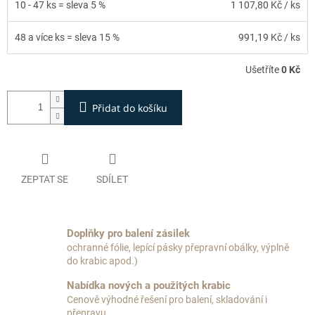
10 - 47 ks = sleva 5 %
1 107,80 Kč
/ ks
48 a více ks = sleva 15 %
991,19 Kč
/ ks
Ušetříte
0 Kč
Přidat do košíku
ZEPTAT SE
SDÍLET
Doplňky pro balení zásilek
ochranné fólie, lepící pásky přepravní obálky, výplně
do krabic apod.)
Nabídka nových a použitých krabic
Cenově výhodné řešení pro balení, skladování i
přepravu