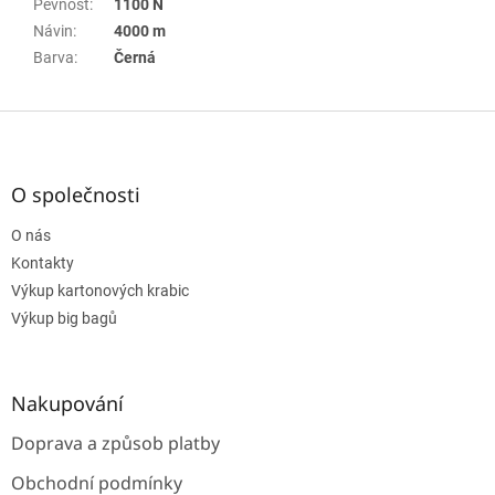
Pevnost
:
1100 N
Návin
:
4000 m
Barva
:
Černá
Z
á
p
a
O společnosti
t
O nás
í
Kontakty
Výkup kartonových krabic
Výkup big bagů
Nakupování
Doprava a způsob platby
Obchodní podmínky