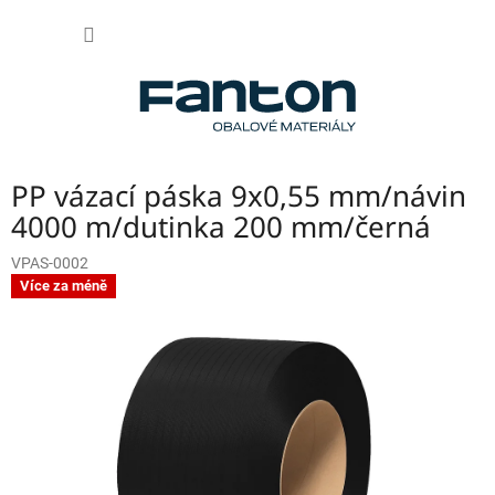
Přejít
NÁKUP
na
obsah
KOŠÍK
PP vázací páska 9x0,55 mm/návin
4000 m/dutinka 200 mm/černá
VPAS-0002
Více za méně