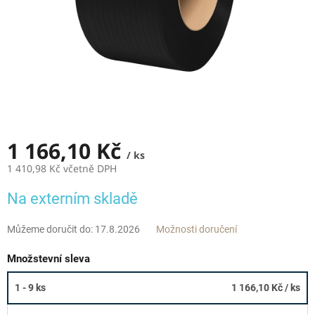
1 166,10 Kč
/ ks
1 410,98 Kč včetně DPH
Měrná
Na externím skladě
cena:
Můžeme doručit do:
17.8.2026
Možnosti doručení
Množstevní sleva
1 - 9 ks
1 166,10 Kč
/ ks