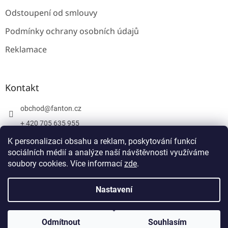
Odstoupení od smlouvy
Podmínky ochrany osobních údajů
Reklamace
Kontakt
obchod
@
fanton.cz
+ 420 705 635 955
+ 420 705 635 951
K personalizaci obsahu a reklam, poskytování funkcí
sociálních médií a analýze naší návštěvnosti využíváme
soubory cookies. Více informací
zde
.
Vytvořil Shoptet
Nastavení
Copyright 2026
Fanton
. Všechna práva vyhrazena.
Upravit
Odmítnout
Souhlasím
nastavení cookies