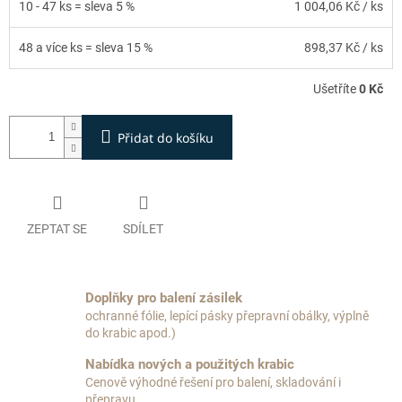
10 - 47 ks = sleva 5 %
1 004,06 Kč
/ ks
48 a více ks = sleva 15 %
898,37 Kč
/ ks
Ušetříte
0 Kč
Přidat do košíku
ZEPTAT SE
SDÍLET
Doplňky pro balení zásilek
ochranné fólie, lepící pásky přepravní obálky, výplně
do krabic apod.)
Nabídka nových a použitých krabic
Cenově výhodné řešení pro balení, skladování i
přepravu