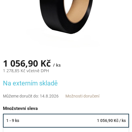
1 056,90 Kč
/ ks
1 278,85 Kč včetně DPH
Měrná
Na externím skladě
cena:
Můžeme doručit do:
14.8.2026
Možnosti doručení
Množstevní sleva
1 - 9 ks
1 056,90 Kč
/ ks