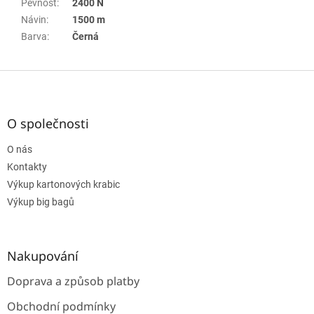
Pevnost
:
2400 N
Návin
:
1500 m
Barva
:
Černá
Z
á
p
a
O společnosti
t
O nás
í
Kontakty
Výkup kartonových krabic
Výkup big bagů
Nakupování
Doprava a způsob platby
Obchodní podmínky