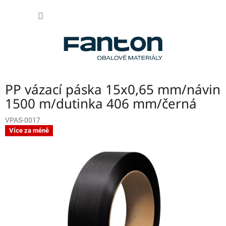
Přejít
NÁKUP
na
obsah
KOŠÍK
PP vázací páska 15x0,65 mm/návin
1500 m/dutinka 406 mm/černá
VPAS-0017
Více za méně