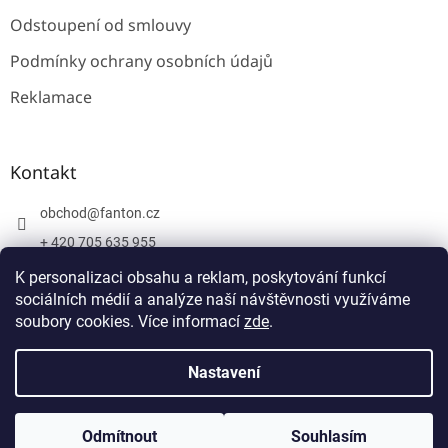
Odstoupení od smlouvy
Podmínky ochrany osobních údajů
Reklamace
Kontakt
obchod
@
fanton.cz
+ 420 705 635 955
+ 420 705 635 951
K personalizaci obsahu a reklam, poskytování funkcí
sociálních médií a analýze naší návštěvnosti využíváme
soubory cookies. Více informací
zde
.
Vytvořil Shoptet
Nastavení
Copyright 2026
Fanton
. Všechna práva vyhrazena.
Upravit
Odmítnout
Souhlasím
nastavení cookies