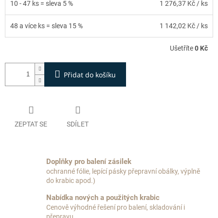
10 - 47 ks = sleva 5 %
1 276,37 Kč
/ ks
48 a více ks = sleva 15 %
1 142,02 Kč
/ ks
Ušetříte
0 Kč
Přidat do košíku
ZEPTAT SE
SDÍLET
Doplňky pro balení zásilek
ochranné fólie, lepící pásky přepravní obálky, výplně
do krabic apod.)
Nabídka nových a použitých krabic
Cenově výhodné řešení pro balení, skladování i
přepravu