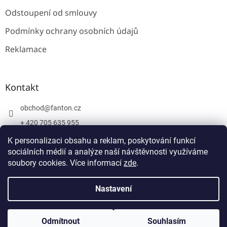
Odstoupení od smlouvy
Podmínky ochrany osobních údajů
Reklamace
Kontakt
obchod
@
fanton.cz
+ 420 705 635 955
+ 420 705 635 951
K personalizaci obsahu a reklam, poskytování funkcí
sociálních médií a analýze naší návštěvnosti využíváme
soubory cookies. Více informací
zde
.
Vytvořil Shoptet
Nastavení
Copyright 2026
Fanton
. Všechna práva vyhrazena.
Upravit
Odmítnout
Souhlasím
nastavení cookies