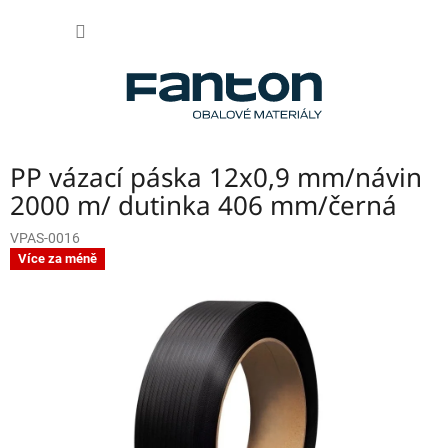
Přejít
NÁKUP
na
obsah
KOŠÍK
PP vázací páska 12x0,9 mm/návin
2000 m/ dutinka 406 mm/černá
VPAS-0016
Více za méně