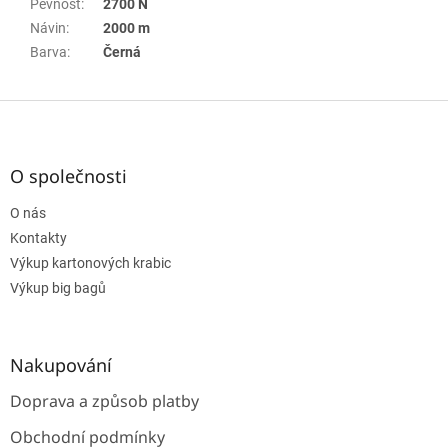
Pevnost
:
2700 N
Návin
:
2000 m
Barva
:
Černá
Z
á
p
a
O společnosti
t
O nás
í
Kontakty
Výkup kartonových krabic
Výkup big bagů
Nakupování
Doprava a způsob platby
Obchodní podmínky