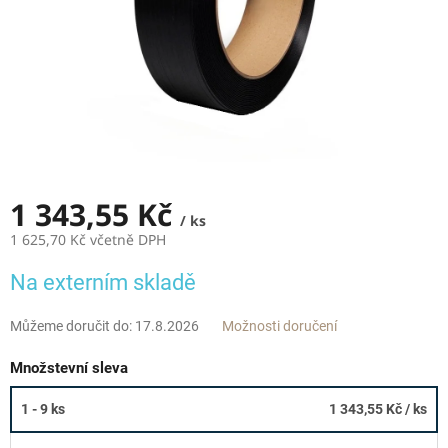
1 343,55 Kč
/ ks
1 625,70 Kč včetně DPH
Měrná
Na externím skladě
cena:
Můžeme doručit do:
17.8.2026
Možnosti doručení
Množstevní sleva
1 - 9 ks
1 343,55 Kč
/ ks