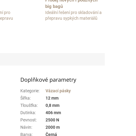
Prodej nových i použitých
big bagů
ní pro
Ideální řešení pro skladování a
přepravu
přepravu sypkých materiálů
Doplňkové parametry
Kategorie
:
Vázací pásky
Šířka
:
12 mm
Tloušťka
:
0,8 mm
Dutinka
:
406 mm
Pevnost
:
2500 N
Návin
:
2000 m
Barva
:
Černá