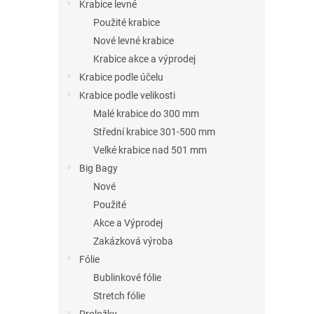
n
Krabice levné
e
Použité krabice
l
Nové levné krabice
Krabice akce a výprodej
Krabice podle účelu
Krabice podle velikosti
Malé krabice do 300 mm
Střední krabice 301-500 mm
Velké krabice nad 501 mm
Big Bagy
Nové
Použité
Akce a Výprodej
Zakázková výroba
Fólie
Bublinkové fólie
Stretch fólie