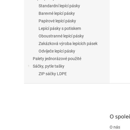
Standardní lepící pásky
Barevné lepící pásky
Papírové lepící pásky
Lepící pásky s potiskem
Oboustranné lepící pásky
Zakázková výroba lepících pásek
Odvíječe lepící pásky
Palety jednorázové použité
Sáčky, pytle tašky
ZIP sáčky LDPE
Z
á
p
a
t
O spole
í
O nás