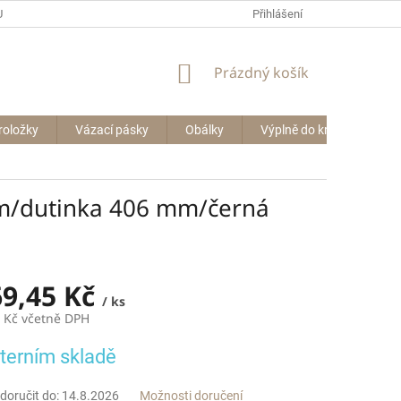
P BIG BAGŮ
Přihlášení
NÁKUPNÍ
Prázdný košík
KOŠÍK
roložky
Vázací pásky
Obálky
Výplně do krabic
Le
 m/dutinka 406 mm/černá
69,45 Kč
/ ks
3 Kč včetně DPH
terním skladě
oručit do:
14.8.2026
Možnosti doručení