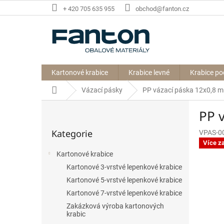
Přejít
+ 420 705 635 955
obchod@fanton.cz
na
obsah
Kartonové krabice
Krabice levné
Krabice po
Domů
Vázací pásky
PP vázací páska 12x0,8 
P
PP 
o
Přeskočit
s
Kategorie
VPAS-0
kategorie
t
Více z
r
Kartonové krabice
a
Kartonové 3-vrstvé lepenkové krabice
n
n
Kartonové 5-vrstvé lepenkové krabice
í
Kartonové 7-vrstvé lepenkové krabice
p
Zakázková výroba kartonových
a
krabic