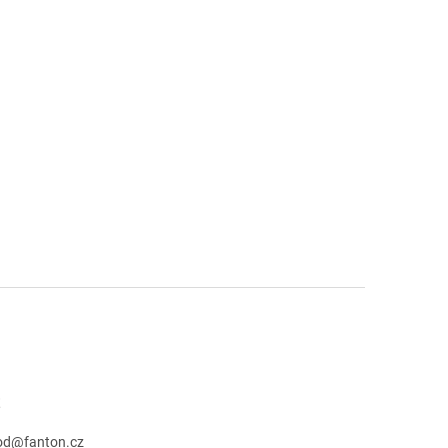
t
od
@
fanton.cz