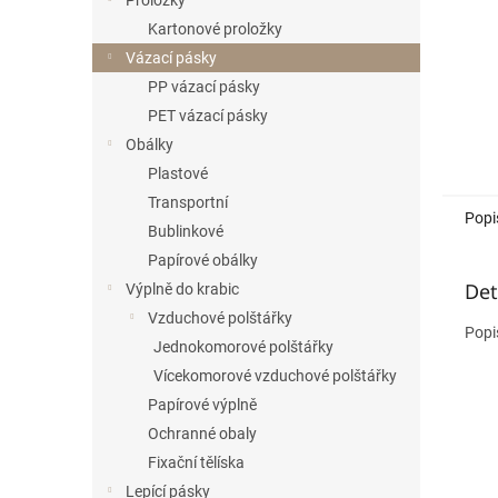
Proložky
Kartonové proložky
Vázací pásky
PP vázací pásky
PET vázací pásky
Obálky
Plastové
Transportní
Popi
Bublinkové
Papírové obálky
Det
Výplně do krabic
Vzduchové polštářky
Popi
Jednokomorové polštářky
Vícekomorové vzduchové polštářky
Papírové výplně
Ochranné obaly
Fixační tělíska
Lepící pásky