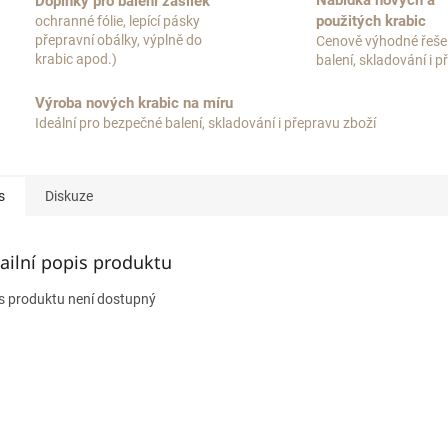
Nabídka nových a
Doplňky pro balení zásilek
použitých krabic
ochranné fólie, lepící pásky
přepravní obálky, výplně do
Cenově výhodné řeše
krabic apod.)
balení, skladování i 
Výroba nových krabic na míru
Ideální pro bezpečné balení, skladování i přepravu zboží
s
Diskuze
ailní popis produktu
s produktu není dostupný