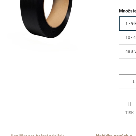
Množste
1 - 9 
10 - 4
48 a 
TISK