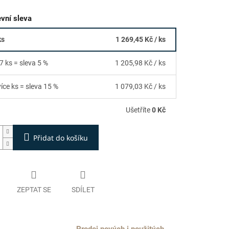
vní sleva
ks
1 269,45 Kč
/ ks
7 ks = sleva 5 %
1 205,98 Kč
/ ks
více ks = sleva 15 %
1 079,03 Kč
/ ks
Ušetříte
0 Kč
Přidat do košíku
ZEPTAT SE
SDÍLET