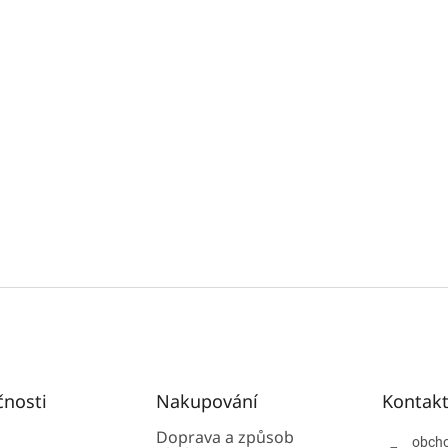
čnosti
Nakupování
Kontak
Doprava a způsob
obch