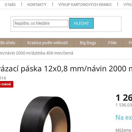
O NÁS
KONTAKTY
VÝKUP KARTONOVÝCH KRABIC
VÝKU
HLEDAT
dle účelu
Krabice podle velikosti
Big Bagy
Fólie
P
mm/návin 2000 m/dutinka 406 mm/černá
vázací páska 12x0,8 mm/návin 2000
014
a méně
1 2
1 536,0
Měrná
Na ex
cena:
Můžeme d